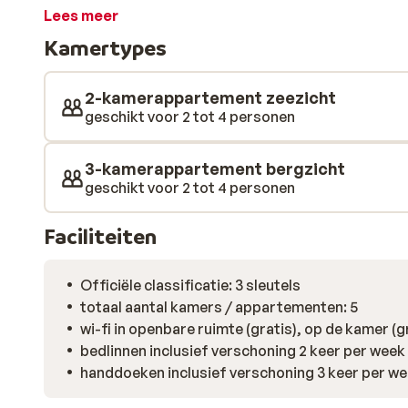
appartementen zijn vrij ruim en zijn goed onderhoude
Lees meer
zeezicht. Welke je ook kiest, je hebt in ieder geval ee
Kamertypes
uitgerust wakker en loop je zo de zee in. Dat is toch h
omgeving zijn er een supermarktje, winkeltjes en leu
plaatsje Kokkari is op loopafstand. Bezoek zeker ook
2-kamerappartement zeezicht
een gezellig sfeertje en geeft je dat echte Griekse v
geschikt voor 2 tot 4 personen
3-kamerappartement bergzicht
geschikt voor 2 tot 4 personen
Faciliteiten
Officiële classificatie: 3 sleutels
totaal aantal kamers / appartementen: 5
wi-fi in openbare ruimte (gratis), op de kamer (g
bedlinnen inclusief verschoning 2 keer per week
handdoeken inclusief verschoning 3 keer per w