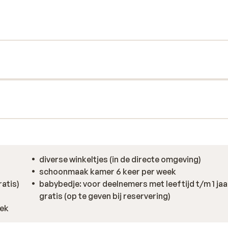
n. Er zijn appartementen met bergzicht en
n prachtig uitzicht. 's Morgens word je
eerlijk wakker worden! In de directe
ke tavernes. Het pittoreske centrum van het
 het oude centrum en de haven. Hier hangt
akantiegevoel.
diverse winkeltjes (in de directe omgeving)
schoonmaak kamer 6 keer per week
ratis)
babybedje: voor deelnemers met leeftijd t/m 1 jaa
gratis (op te geven bij reservering)
eek