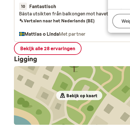
Fantastisch
4 jul.
10
Bästa utsikten från balkongen mot havet som finns
Bästa utsikten från balkongen mot havet som finns
Vertalen naar het Nederlands (BE)
Beh
Wei
Mattias o Linda
Met partner
Bekijk alle 28 ervaringen
Ligging
Bekijk op kaart