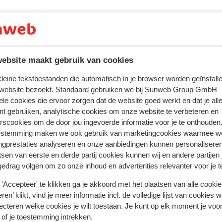
ebsite maakt gebruik van cookies
 kleine tekstbestanden die automatisch in je browser worden geïnstalle
 website bezoekt. Standaard gebruiken we bij Sunweb Group GmbH
ele cookies die ervoor zorgen dat de website goed werkt en dat je alle
nt gebruiken, analytische cookies om onze website te verbeteren en
rscookies om de door jou ingevoerde informatie voor je te onthouden
estemming maken we ook gebruik van marketingcookies waarmee w
ngprestaties analyseren en onze aanbiedingen kunnen personalisere
tsen van eerste en derde partij cookies kunnen wij en andere partijen
gedrag volgen om zo onze inhoud en advertenties relevanter voor je 
 ervaring met ons product eerlijk weergeven.
'Accepteer' te klikken ga je akkoord met het plaatsen van alle cookies
ren’ klikt, vind je meer informatie incl. de volledige lijst van cookies w
ecteren welke cookies je wilt toestaan. Je kunt op elk moment je voo
Meest geboekt door met p
 of je toestemming intrekken.