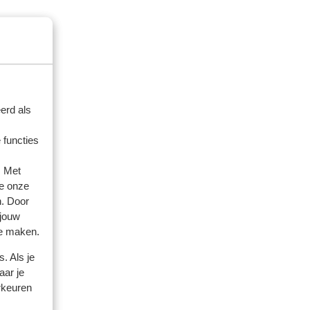
erd als
 functies
. Met
e onze
n. Door
 jouw
te maken.
. Als je
aar je
rkeuren
artner