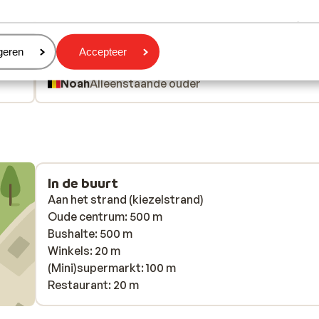
 2026
Fantastisch
3 jul.
9.3
 !
 !
Zeer vriendelijk, behulpzaam onthaal. Het
Zeer vriendelijk, behulpzaam onthaal. Het
appartement had alles wat we nodig hadden, top
appartement had alles wat we nodig hadden, top
eren
geren
Accepteer
locatie
locatie
Noah
Alleenstaande ouder
In de buurt
Aan het strand (kiezelstrand)
Oude centrum: 500 m
Bushalte: 500 m
Winkels: 20 m
(Mini)supermarkt: 100 m
Restaurant: 20 m