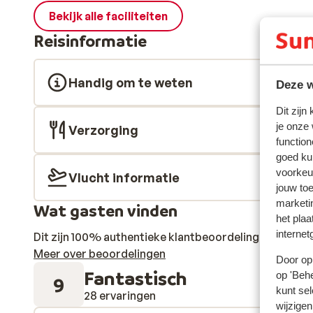
Bekijk alle faciliteiten
Reisinformatie
Handig om te weten
Deze w
Dit zijn
je onze
Verzorging
function
goed ku
voorkeu
Vlucht informatie
jouw to
marketi
Wat gasten vinden
het plaa
internet
Dit zijn 100% authentieke klantbeoordelingen die hun
Meer over beoordelingen
Door op 
Fantastisch
op 'Behe
9
kunt sel
28 ervaringen
wijzigen