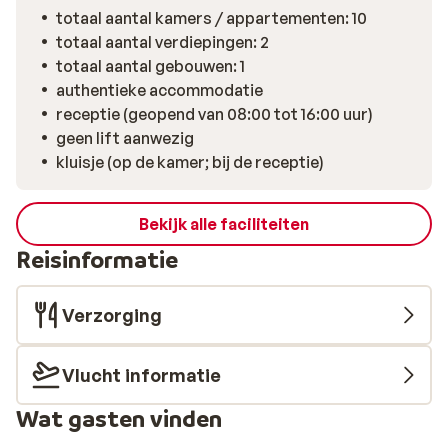
gerechten en een goed glas wijn. Het kiezelstrand ligt
totaal aantal kamers / appartementen: 10
op slechts een paar minuten lopen en biedt een mooi
totaal aantal verdiepingen: 2
uitzicht over zee, perfect voor een ontspannen
totaal aantal gebouwen: 1
stranddag. Ook het sfeervolle centrum van Kokkari,
authentieke accommodatie
met zijn haven en gezellige straatjes, bereik je
receptie (geopend van 08:00 tot 16:00 uur)
gemakkelijk te voet.
geen lift aanwezig
kluisje (op de kamer; bij de receptie)
Bekijk alle faciliteiten
Reisinformatie
Verzorging
Vlucht informatie
Wat gasten vinden