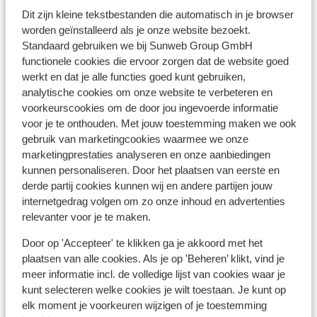
Dit zijn kleine tekstbestanden die automatisch in je browser
worden geïnstalleerd als je onze website bezoekt.
Standaard gebruiken we bij Sunweb Group GmbH
functionele cookies die ervoor zorgen dat de website goed
Bekijk op kaart
werkt en dat je alle functies goed kunt gebruiken,
analytische cookies om onze website te verbeteren en
voorkeurscookies om de door jou ingevoerde informatie
voor je te onthouden. Met jouw toestemming maken we ook
gebruik van marketingcookies waarmee we onze
marketingprestaties analyseren en onze aanbiedingen
In de buurt
kunnen personaliseren. Door het plaatsen van eerste en
Strand: 100 m
derde partij cookies kunnen wij en andere partijen jouw
Centrum: 400 m
internetgedrag volgen om zo onze inhoud en advertenties
Luchthaven: 23 km
relevanter voor je te maken.
Door op 'Accepteer' te klikken ga je akkoord met het
Andere accommodaties in Samos
plaatsen van alle cookies. Als je op 'Beheren’ klikt, vind je
meer informatie incl. de volledige lijst van cookies waar je
kunt selecteren welke cookies je wilt toestaan. Je kunt op
Appartementen Le Jardin
elk moment je voorkeuren wijzigen of je toestemming