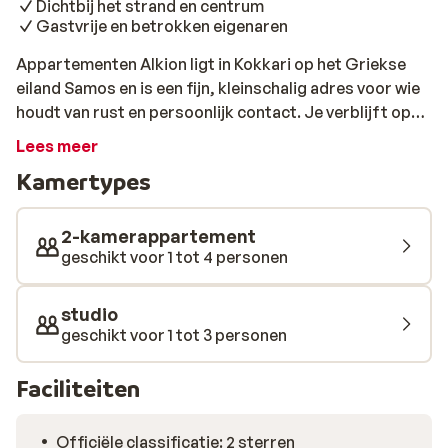
Dichtbij het strand en centrum
Gastvrije en betrokken eigenaren
Appartementen Alkion ligt in Kokkari op het Griekse
eiland Samos en is een fijn, kleinschalig adres voor wie
houdt van rust en persoonlijk contact. Je verblijft op
loopafstand van zowel het strand als het gezellige
Lees meer
centrum, in een omgeving waar het Griekse leven zich
Kamertypes
nog op een ontspannen tempo afspeelt. Dit maakt
Alkion een prettige uitvalsbasis om Samos te
ontdekken. De appartementen zijn eenvoudig en
2-kamerappartement
comfortabel ingericht, met alles wat je nodig hebt voor
geschikt voor 1 tot 4 personen
een zorgeloos verblijf. Dankzij de kleinschaligheid
hangt er een persoonlijke sfeer en word je warm
studio
ontvangen door de eigenaren. Geen grote drukte, maar
geschikt voor 1 tot 3 personen
juist een plek waar aandacht is voor jou en waar je je
snel thuis voelt na een dag in de zon. In de directe
Faciliteiten
omgeving vind je meerdere tavernes, restaurants en
bars waar je ’s avonds kunt aanschuiven voor lokale
Officiële classificatie: 2 sterren