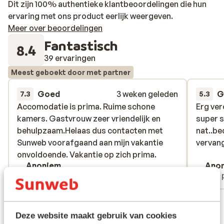
Dit zijn 100% authentieke klantbeoordelingen die hun
ervaring met ons product eerlijk weergeven.
Meer over beoordelingen
Fantastisch
8.4
39 ervaringen
Meest geboekt door met partner
Goed
3 weken geleden
G
7.3
5.3
Accomodatie is prima. Ruime schone
Accomodatie is prima. Ruime schone
Erg ver
Erg ver
kamers. Gastvrouw zeer vriendelijk en
kamers. Gastvrouw zeer vriendelijk en
super 
super 
behulpzaam.Helaas dus contacten met
behulpzaam.Helaas dus contacten met
nat..b
nat..b
Sunweb voorafgaand aan mijn vakantie
Sunweb voorafgaand aan mijn vakantie
vervan
vervan
onvoldoende. Vakantie op zich prima.
onvoldoende. Vakantie op zich prima.
Anoniem
Ano
Met familie
Met 
Bekijk alle 39 ervaringen
Deze website maakt gebruik van cookies
Ligging