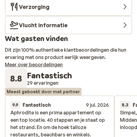
Verzorging
Vlucht informatie
Wat gasten vinden
Dit zijn 100% authentieke klantbeoordelingen die hun
ervaring met ons product eerlijk weergeven.
Meer over beoordelingen
Fantastisch
8.8
29 ervaringen
Meest geboekt door met partner
Fantastisch
9 jul. 2026
F
9.9
8.3
Aphrodite is een prima appartement op
Aphrodite is een prima appartement op
Simpel,
Simpel,
een top locatie. 40 stappen en je staat op
een top locatie. 40 stappen en je staat op
Midden 
Midden 
het strand. En om de hoek talloze
het strand. En om de hoek talloze
Inloop
Inloop
restaurants, beachbars en winkels.
restaurants, beachbars en winkels.