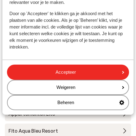
Strand: 25 m
relevanter voor je te maken.
Aan de rand van het centrum
Door op 'Accepteer' te klikken ga je akkoord met het
Centrum: 100 m
plaatsen van alle cookies. Als je op 'Beheren’ klikt, vind je
Bushalte: 100 m
meer informatie incl. de volledige lijst van cookies waar je
Winkels: 100 m
kunt selecteren welke cookies je wilt toestaan. Je kunt op
(Mini)supermarkt: 25 m
elk moment je voorkeuren wijzigen of je toestemming
Aan een hoofdweg
intrekken.
Andere accommodaties in Samos
Accepteer
Appartementen Le Jardin
Weigeren
Appartementen Aiolos
Beheren
Appartementen Lito
Fito Aqua Bleu Resort