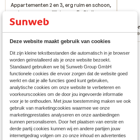
Appartementen 2 en 3, erg ruim en schoon,
Appartementen 2 en 3, erg ruim en schoon,
met een gezamenlijk terras. En Stelios een
met een gezamenlijk terras. En Stelios een
super aardige en rustige gastheer.
super aardige en rus...
meer
Ramon, Linda en Briggitte
Ano
Met partner
Alle
Deze website maakt gebruik van cookies
Bekijk alle 29 ervaringen
Dit zijn kleine tekstbestanden die automatisch in je browser
Ligging
worden geïnstalleerd als je onze website bezoekt.
Standaard gebruiken we bij Sunweb Group GmbH
functionele cookies die ervoor zorgen dat de website goed
werkt en dat je alle functies goed kunt gebruiken,
analytische cookies om onze website te verbeteren en
voorkeurscookies om de door jou ingevoerde informatie
Bekijk op kaart
voor je te onthouden. Met jouw toestemming maken we ook
gebruik van marketingcookies waarmee we onze
marketingprestaties analyseren en onze aanbiedingen
kunnen personaliseren. Door het plaatsen van eerste en
derde partij cookies kunnen wij en andere partijen jouw
In de buurt
internetgedrag volgen om zo onze inhoud en advertenties