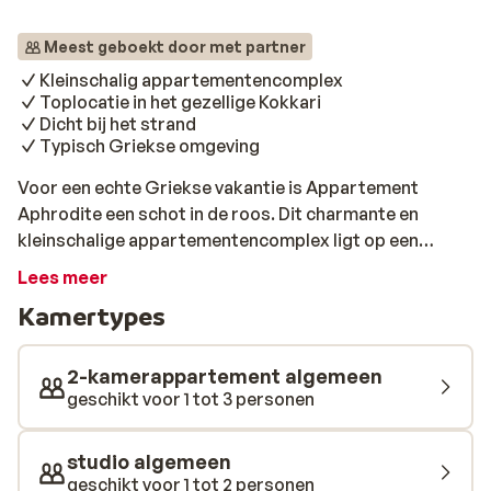
Meest geboekt door met partner
Kleinschalig appartementencomplex
Toplocatie in het gezellige Kokkari
Dicht bij het strand
Typisch Griekse omgeving
Voor een echte Griekse vakantie is Appartement
Aphrodite een schot in de roos. Dit charmante en
kleinschalige appartementencomplex ligt op een
toplocatie in het gezellige Kokkari. De appartementen
Lees meer
zijn trapsgewijs tegen een heuvel gebouwd aan de rand
Kamertypes
van het authentieke centrum. En omdat je hier omgeven
bent door de authentieke en sfeervolle gebouwen en
straatjes, zit je hier midden in het Griekse leven. Ook
2-kamerappartement algemeen
sta je binnen een minuut op een heerlijk strandje waar je
geschikt voor 1 tot 3 personen
kunt genieten van het Griekse zonnetje. De
gerenoveerde appartementen zijn licht en ruim en
studio algemeen
beschikken over een balkon. Leuk om de
geschikt voor 1 tot 2 personen