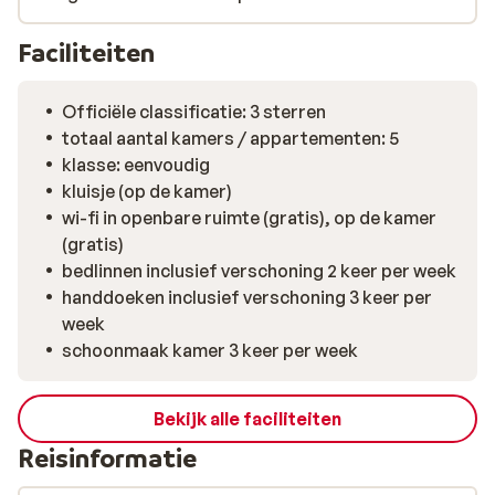
zonsondergang hier te spotten. En als de zon onder is,
dan is het centrum van Kokkari een decor die gevuld is
Faciliteiten
met de leukste Griekse taverna's en kleine
(souvenier)winkeltjes. De Griekse droom is dus ook
Officiële classificatie: 3 sterren
buiten je appartement overal voelbaar.
totaal aantal kamers / appartementen: 5
klasse: eenvoudig
kluisje (op de kamer)
wi-fi in openbare ruimte (gratis), op de kamer
(gratis)
bedlinnen inclusief verschoning 2 keer per week
handdoeken inclusief verschoning 3 keer per
week
schoonmaak kamer 3 keer per week
Bekijk alle faciliteiten
Reisinformatie