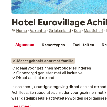
Hotel Eurovillage Achi
Home
Vakantie
Griekenland
Kos
Mastichari
Algemeen
Kamertypes
Faciliteiten
Re
Meest geboekt door met familie
Ideaal voor gezinnen met oudere kinderen
Onbezorgd genieten met all inclusive
Direct aan het strand
In een heerlijk rustige omgeving direct aan het strand
Achilleas. Een absolute aanrader voor gezinnen met kin
waar dagelijks leuke activiteiten worden georganiseer
voldoende te doen. Er zijn verschillende faciliteiten o
Lees meer