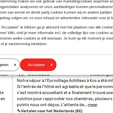
estemming maken we ook gebruik van marketingcookies waarmee w
ngprestaties analyseren en onze aanbiedingen kunnen personalisere
tsen van eerste en derde partij cookies kunnen wij en andere partijen
gedrag volgen om zo onze inhoud en advertenties relevanter voor je 
'Accepteer' te klikken ga je akkoord met het plaatsen van alle cookies
ren’ klikt, vind je meer informatie incl. de volledige lijst van cookies w
ecteren welke cookies je wilt toestaan. Je kunt op elk moment je voo
 ervaring met ons product eerlijk weergeven.
 of je toestemming intrekken.
Meest geboekt door met f
eren
geren
Accepteer
eden
Gemiddeld
2 weken gel
5.3
Notre séjour à l’Eurovillage Achilleas à Kos a été mi
Notre séjour à l’Eurovillage Achilleas à Kos a été mi
Si l’entrée de l’hôtel est agréable et que le personn
Si l’entrée de l’hôtel est agréable et que le personn
te
te
s’est montré accueillant et a finalement trouvé une
s’est montré accueillant et a finalement trouvé une
ren
ren
solution pour rapprocher nos chambres, plusieurs
solution pour rapprocher nos chambres, plusieurs
moet
points nous ont déçus. L’attente de plusieurs heur
points nous ont déçus. L’attente de...
meer
avant d’obtenir les chambres, sans véritable espa
Vertalen naar het Nederlands (BE)