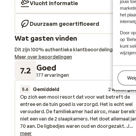
jouw to
Vlucht informatie
marketi
het plaa
internet
Duurzaam gecertificeerd
Door op 
Wat gasten vinden
op 'Behe
kunt sel
Dit zijn 100% authentieke klantbeoordelingen die hun
wijzigen
Meer over beoordelingen
Goed
7.2
177 ervaringen
Beh
Wei
Gemiddeld
2 weken gel
5.6
Op zich een mooi resort dat voor wat betreft de
Op zich een mooi resort dat voor wat betreft de
entree en de tuin goed is verzorgd. Het is echt wel
entree en de tuin goed is verzorgd. Het is echt wel
verouderd. De familiekamer had airco, maar bereik
verouderd. De familiekamer had airco, maar bereik
niet een van de 2 slaapkamers. Het doet allemaal ja
niet een van de 2 slaapkamers. Het doet allemaal ja
70 aan. De ligbedjes waren oud en doorgezakt. Je 
70 aan. De ligbedjes waren oud en doorgezakt. J...
in het hoogseizoen echt voor 7u je handdoek
meer