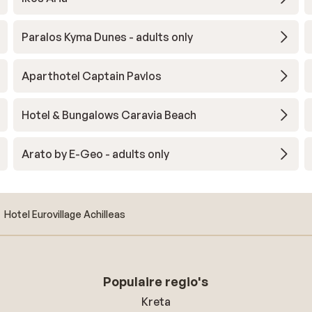
voiture est quasiment indispensable pour découvri
l’île, trouver de belles plages ou accéder à des
Paralos Kyma Dunes - adults only
commerces. Malgré ces points négatifs, nous avo
apprécié la découverte de l’île en voiture, certaine
Aparthotel Captain Pavlos
soirées organisées par l’hôtel ainsi que les belles
rencontres faites avec d’autres vacanciers.
Hotel & Bungalows Caravia Beach
Arato by E-Geo - adults only
Hotel Eurovillage Achilleas
Populaire regio's
Kreta