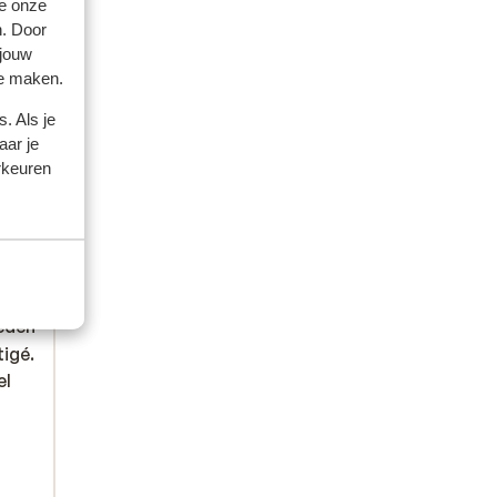
e onze
n. Door
 jouw
te maken.
. Als je
aar je
rkeuren
amilie
eden
tigé.
tigé.
el
el
es
ce