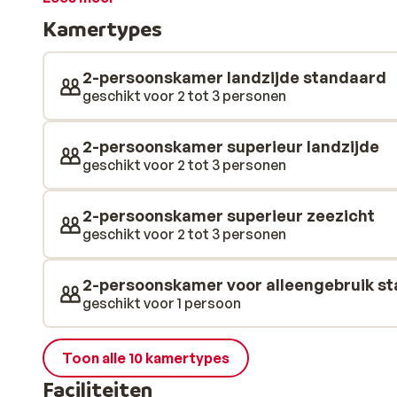
minigolf, tafeltennis, beachvolleybal en een fitnessru
Kamertypes
oud en organiseert op verschillende tijdstippen leuke a
kamterypes te reserveren en ook familiekamers. Deze 
er is zelfs een aparte slaapkamer. Alle maaltijden, lek
2-persoonskamer landzijde standaard
dag staan er weer heerlijke buffetten voor je klaar 
geschikt voor 2 tot 3 personen
keuken. Voor alle drankjes kun je terecht bij de beachba
buurt van Mastichari, dit is een gezellig, typisch Gri
2-persoonskamer superieur landzijde
vermaken. Verder is het ook heel leuk om een auto te h
geschikt voor 2 tot 3 personen
te verkennen. Zo ga je merken dat Kos nog veel meer 
2-persoonskamer superieur zeezicht
geschikt voor 2 tot 3 personen
2-persoonskamer voor alleengebruik st
geschikt voor 1 persoon
Toon alle 10 kamertypes
Faciliteiten