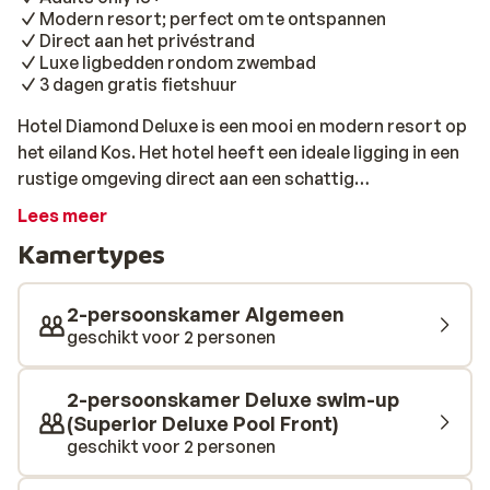
Modern resort; perfect om te ontspannen
Direct aan het privéstrand
Luxe ligbedden rondom zwembad
3 dagen gratis fietshuur
Hotel Diamond Deluxe is een mooi en modern resort op
het eiland Kos. Het hotel heeft een ideale ligging in een
rustige omgeving direct aan een schattig
privéstrandje. Alle riante kamers hebben een mix
Lees meer
tussen traditionele en moderne faciliteiten, waarbij alle
Kamertypes
details het eiland gevoel uitstralen. Griekse
gastvrijheid is een algemeen begrip, maar hier wordt
het service niveau naar een nóg hoger niveau gebracht.
2-persoonskamer Algemeen
Het hotelpersoneel staat continu paraat; dat is nog
geschikt voor 2 personen
eens genieten! Zowel de Griekse als de internationale
keuken zijn goed vertegenwoordigd in verschillende
2-persoonskamer Deluxe swim-up
restaurants. De verse gerechtjes laten zich prima
(Superior Deluxe Pool Front)
smaken in combinatie met een goed glas wijn, waarbij
geschikt voor 2 personen
de setting gerust romantisch genoemd mag worden.