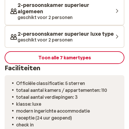
Ondanks de ligging aan het strand is Kos-Stad niet
2-persoonskamer superieur
eens zo ver. Ben je inmiddels zo ontspannen en wil je
algemeen
toch wat gezellige drukte opzoeken; Het gezellige
geschikt voor 2 personen
centrum met vele restaurantjes en winkeltjes is zeker
de moeite waard om te bezoeken.
2-persoonskamer superieur luxe type
geschikt voor 2 personen
Toon alle 7 kamertypes
Faciliteiten
Officiële classificatie: 5 sterren
totaal aantal kamers / appartementen: 110
totaal aantal verdiepingen: 3
klasse: luxe
modern ingerichte accommodatie
receptie (24 uur geopend)
check in