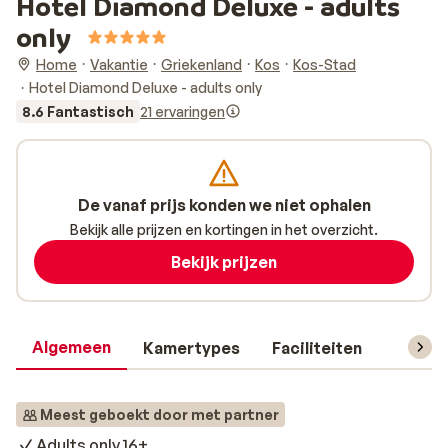
Hotel Diamond Deluxe - adults
only
Home
Vakantie
Griekenland
Kos
Kos-Stad
Hotel Diamond Deluxe - adults only
8.6 Fantastisch
21 ervaringen
De vanaf prijs konden we niet ophalen
Bekijk alle prijzen en kortingen in het overzicht.
Bekijk prijzen
Algemeen
Kamertypes
Faciliteiten
Reisin
Meest geboekt door met partner
Adults only 16+