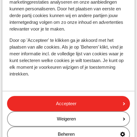
marketingprestaties analyseren en onze aanbiedingen
Bekijk op kaart
kunnen personaliseren. Door het plaatsen van eerste en
derde partij cookies kunnen wij en andere partijen jouw
internetgedrag volgen om zo onze inhoud en advertenties
relevanter voor je te maken.
Door op 'Accepteer' te klikken ga je akkoord met het
In de buurt
plaatsen van alle cookies. Als je op 'Beheren’ klikt, vind je
Aan het strand
meer informatie incl. de volledige lijst van cookies waar je
Afstand tot privéstrand circa 25 meter
kunt selecteren welke cookies je wilt toestaan. Je kunt op
Afstand tot centrum: circa 2,5 kilometer
elk moment je voorkeuren wijzigen of je toestemming
Luchthaven: 22 km
intrekken.
Pinautomaat: 1 km
Winkels: 1500 m
(Mini)supermarkt: 50 m
Restaurant: 100 m
Accepteer
Weigeren
Andere accommodaties in Kos
Beheren