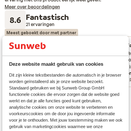
Meer over beoordelingen
Fantastisch
8.6
21 ervaringen
Meest geboekt door met partner
Fantastisch
4 jul. 2026
F
8.7
9.6
Super lækker forplejning. Venligt
Super lækker forplejning. Venligt
locatie
locatie
personale.
personale.
stad Ko
stad Ko
Deze website maakt gebruik van cookies
Lopen i
Lopen i
Vertalen naar het Nederlands (BE)
Anoniem
Ano
Dit zijn kleine tekstbestanden die automatisch in je browser
Met partner
Met 
worden geïnstalleerd als je onze website bezoekt.
Standaard gebruiken we bij Sunweb Group GmbH
Bekijk alle 21 ervaringen
functionele cookies die ervoor zorgen dat de website goed
werkt en dat je alle functies goed kunt gebruiken,
Ligging
analytische cookies om onze website te verbeteren en
voorkeurscookies om de door jou ingevoerde informatie
voor je te onthouden. Met jouw toestemming maken we ook
gebruik van marketingcookies waarmee we onze