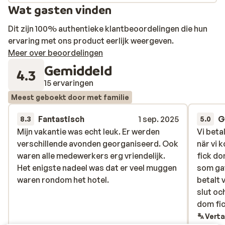
Kassiopi. Zo heb je alles bij de hand voor een heerlijke
Wat gasten vinden
vakantie op het mooie Corfu!
Dit zijn 100% authentieke klantbeoordelingen die hun
ervaring met ons product eerlijk weergeven.
Meer over beoordelingen
Gemiddeld
4.3
15 ervaringen
Meest geboekt door met familie
Fantastisch
1 sep. 2025
G
8.3
5.0
Mijn vakantie was echt leuk. Er werden
Mijn vakantie was echt leuk. Er werden
Vi beta
Vi beta
verschillende avonden georganiseerd. Ook
verschillende avonden georganiseerd. Ook
när vi 
när vi 
waren alle medewerkers erg vriendelijk.
waren alle medewerkers erg vriendelijk.
fick do
fick do
Het enigste nadeel was dat er veel muggen
Het enigste nadeel was dat er veel muggen
som gav
som gav
waren rondom het hotel.
waren rondom het hotel.
betalt 
betalt 
slut oc
slut oc
dom fic
dom fic
slut he
Verta