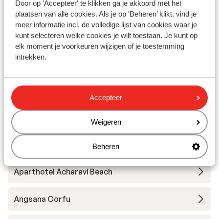
Door op 'Accepteer' te klikken ga je akkoord met het
Appartementen Ippocrates
plaatsen van alle cookies. Als je op 'Beheren’ klikt, vind je
meer informatie incl. de volledige lijst van cookies waar je
Ikos Dassia
kunt selecteren welke cookies je wilt toestaan. Je kunt op
elk moment je voorkeuren wijzigen of je toestemming
intrekken.
Hotel Atlantica Grand Mediterraneo - adults only
Hotel Delfinia
Accepteer
Hotel Kontokali Bay Resort & Spa
Weigeren
Aeolos Beach Resort
Beheren
Aparthotel Acharavi Beach
Angsana Corfu