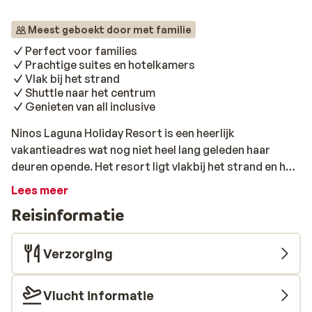
Meest geboekt door met familie
Perfect voor families
Prachtige suites en hotelkamers
Vlak bij het strand
Shuttle naar het centrum
Genieten van all inclusive
Ninos Laguna Holiday Resort is een heerlijk
vakantieadres wat nog niet heel lang geleden haar
deuren opende. Het resort ligt vlakbij het strand en het
turquoise water van de Ionische Zee en is ideaal om
Lees meer
lekker te relaxen. Elke kamer of suite is zo ingericht om
Reisinformatie
jouw verblijf uniek en speciaal te maken. Er is een lekker
zwembad met ligstoelen en parasols. Voor de kinderen
een apart bad en waterspeelplein. Je kunt een balletje
Verzorging
slaan op de tennisbaan of een rondje maken in de
fitnessruimte. Tweemaal per dag gaat er een
Vlucht informatie
shuttlebus naar het centrum richting Acharavi of