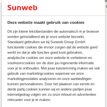
Anoniem
Ano
rostmac
Alleenstaande ouder
Met 
sockerk
utom sö
Bekijk alle 15 ervaringen
varanna
Deze website maakt gebruik van cookies
Men eft
hänt! a
Andere accommodaties in Corfu
Dit zijn kleine tekstbestanden die automatisch in je browser
stjärno
worden geïnstalleerd als je onze website bezoekt.
besvike
Standaard gebruiken we bij Sunweb Group GmbH
Ikos Odisia
functionele cookies die ervoor zorgen dat de website goed
werkt en dat je alle functies goed kunt gebruiken,
The Olivar Suites
analytische cookies om onze website te verbeteren en
voorkeurscookies om de door jou ingevoerde informatie
voor je te onthouden. Met jouw toestemming maken we ook
Hotel Rossis Beach
gebruik van marketingcookies waarmee we onze
marketingprestaties analyseren en onze aanbiedingen
Nido Hotel, Mar-Bella Collection - adults only
kunnen personaliseren. Door het plaatsen van eerste en
derde partij cookies kunnen wij en andere partijen jouw
internetgedrag volgen om zo onze inhoud en advertenties
Appartementen Dionisos
relevanter voor je te maken.