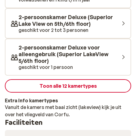
op je to-do-list, dat praktisch om de hoek ligt. Voor
circa €3,- word je er binnen een paar minuten met een
bootje naar toe gebracht. Dat wordt genieten op
2-persoonskamer Deluxe (Superior
Lake View on 5th/6th floor)
Corfu!
geschikt voor 2 tot 3 personen
2-persoonskamer Deluxe voor
alleengebruik (Superior LakeView
5/6th floor)
geschikt voor 1 persoon
Toon alle 12 kamertypes
Extra info kamertypes
Vanuit de kamers met baai zicht (lakeview) kijk je uit
over het vliegveld van Corfu.
Faciliteiten