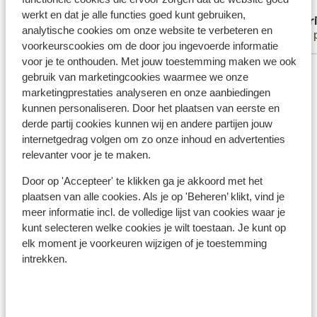
n'est pas profonde. On a une belle vue que
Vertalen naar het Nederlands (BE)
werkt en dat je alle functies goed kunt gebruiken,
Elena
Patr
les avions et les bateaux. Il y a un petit
analytische cookies om onze website te verbeteren en
Alleenstaande ouder
Met 
supermarché à côté de l'hôtel et un arrêt
voorkeurscookies om de door jou ingevoerde informatie
de bus pour aller dans le centre de Corfou.
voor je te onthouden. Met jouw toestemming maken we ook
Bekijk alle 36 ervaringen
gebruik van marketingcookies waarmee we onze
Ligging
marketingprestaties analyseren en onze aanbiedingen
kunnen personaliseren. Door het plaatsen van eerste en
derde partij cookies kunnen wij en andere partijen jouw
internetgedrag volgen om zo onze inhoud en advertenties
relevanter voor je te maken.
Bekijk op kaart
Door op 'Accepteer' te klikken ga je akkoord met het
plaatsen van alle cookies. Als je op 'Beheren’ klikt, vind je
meer informatie incl. de volledige lijst van cookies waar je
kunt selecteren welke cookies je wilt toestaan. Je kunt op
elk moment je voorkeuren wijzigen of je toestemming
intrekken.
In de buurt
Strand: 40 m
Centrum Corfu stad: 4 km
Oude centrum: 4 km