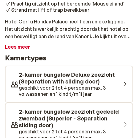
Prachtig uitzicht op het beroemde 'Mouse eiland'
Strand met lift of trap bereikbaar
Hotel Corfu Holiday Palace heeft een unieke ligging.
Het uitzicht is werkelijk prachtig doordat het hotel op
een heuvel ligt aan de rand van Kanoni. Je kijkt uit over
de zee en de lagune; werkelijk een plaatje. Via een lift of
Lees meer
trap, sta je zo op het strand. Er is een natuurlijke baai
Kamertypes
gecreëerd, waardoor de zee zeer langzaam afloopt.
Het hotel biedt tal van faciliteiten onder meer twee
zwembaden, een sauna of wat dacht je van een heerlijke
2-kamer bungalow Deluxe zeezicht
massage? In het hoogseizoen is er 's avonds dagelijks
(Separation with sliding door)
geschikt voor 2 tot 4 personen max. 3
live muziek of een DJ. Dit hotel is met name populair
volwassenen en 1 kind t/m 11 jaar
vanwege de ruime, goed verzorgde kamers en de
uitstekende keuken. Een aanrader is een bezoek aan
Corfu-Stad met pittoreske straatjes, gezellige
2-kamer bungalow zeezicht gedeeld
terrasjes en interessante bezienswaardigheden. De
zwembad (Superior - Separation
sliding door)
bus stopt voor het hotel en binnen 15 minuten sta je in
geschikt voor 2 tot 4 personen max. 3
hartje centrum. Ook mag Mouse eiland niet ontbreken
volwassenen en 1 kind t/m 11 jaar