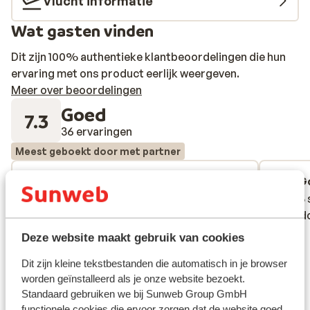
Vlucht informatie
Wat gasten vinden
Dit zijn 100% authentieke klantbeoordelingen die hun
ervaring met ons product eerlijk weergeven.
Meer over beoordelingen
Goed
7.3
36 ervaringen
Meest geboekt door met partner
Fantastisch
4 weken geleden
G
9.4
6.1
Hôtel est bien situé , la nourriture est
Hôtel est bien situé , la nourriture est
Voor 5 
Voor 5 
bonne, le personnel est accueillant. On a
bonne, le personnel est accueillant. On a
onvold
onvold
vue beaucoup de poissons, de petits
vue beaucoup de poissons, de petits
Deze website maakt gebruik van cookies
mollusques sur la plage de l'hôtel. Je
mollusques sur la plage de l'hôtel. Je
Dit zijn kleine tekstbestanden die automatisch in je browser
pense que ca peut-être très intéressant
pense que ca peut-être très intéressant
worden geïnstalleerd als je onze website bezoekt.
pour des gens avec des enfants car il y a
pour des gens avec des enfants car il y a
Standaard gebruiken we bij Sunweb Group GmbH
une grande partie de la plage où la mer
une grande par...
meer
functionele cookies die ervoor zorgen dat de website goed