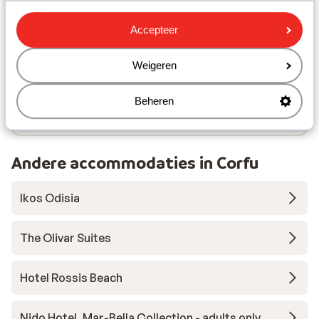
Luchthaven: 4 km
Haven: 5 km
Accepteer
Bushalte: 60 m
Pinautomaat: 50 m
Weigeren
Winkels: 4 km
(Mini)supermarkt: 100 m
Beheren
Restaurant: 100 m
Andere accommodaties in Corfu
Ikos Odisia
The Olivar Suites
Hotel Rossis Beach
Nido Hotel, Mar-Bella Collection - adults only