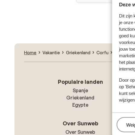
Deze w
Dit zijn
Zoe
je onze
function
goed ku
voorkeu
jouw to
Home
Vakantie
Griekenland
Corfu
Moraitika
marketi
het plaa
internet
Door op 
Populaire landen
op 'Behe
Spanje
kunt sel
Griekenland
wijzigen
Egypte
Over Sunweb
Beh
Wei
Over Sunweb