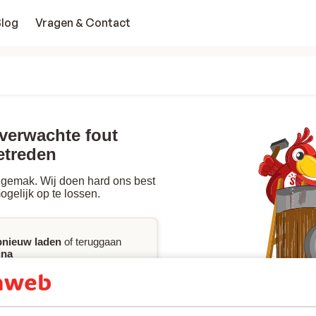
Blog
Vragen & Contact
nverwachte fout
etreden
gemak. Wij doen hard ons best
ogelijk op te lossen.
pnieuw laden
of teruggaan
ina
jke assistentie
wilt bij het
king, kan je onze FAQ
ct
met ons opnemen.