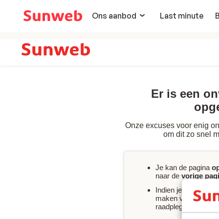
Ons aanbod
Last minute
Er is een o
opg
Onze excuses voor enig on
om dit zo snel m
Je kan de pagina
o
naar de
vorige pag
Indien je
onmiddelli
maken van jouw boe
raadplegen of
conta