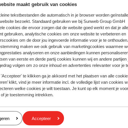
ebsite maakt gebruik van cookies
 kleine tekstbestanden die automatisch in je browser worden geïnstalle
k & boek
 website bezoekt. Standaard gebruiken we bij Sunweb Group GmbH
ele cookies die ervoor zorgen dat de website goed werkt en dat je alle
nt gebruiken, analytische cookies om onze website te verbeteren en
rscookies om de door jou ingevoerde informatie voor je te onthouden
estemming maken we ook gebruik van marketingcookies waarmee w
Hotel Three Stars Beach
ngprestaties analyseren en onze aanbiedingen kunnen personalisere
tsen van eerste en derde partij cookies kunnen wij en andere partijen
gedrag volgen om zo onze inhoud en advertenties relevanter voor je 
'Accepteer' te klikken ga je akkoord met het plaatsen van alle cookies
Populaire regio's
ren’ klikt, vind je meer informatie incl. de volledige lijst van cookies w
Kreta
ecteren welke cookies je wilt toestaan. Je kunt op elk moment je voo
Gran Canaria
 of je toestemming intrekken.
Rode zee
Cookies en privacy
eren
geren
Accepteer
Privacy