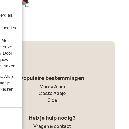
erd als
 functies
. Met
e onze
n. Door
 jouw
te maken.
. Als je
Populaire bestemmingen
aar je
Marsa Alam
rkeuren
Costa Adeje
Side
Heb je hulp nodig?
Vragen & contact