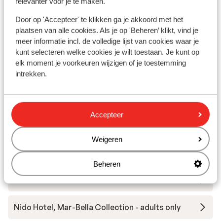
relevanter voor je te maken.
In de buurt
Strand: 700 m
Door op 'Accepteer' te klikken ga je akkoord met het
plaatsen van alle cookies. Als je op 'Beheren’ klikt, vind je
Afstand tot centrum: circa 1,3 kilometer, ipsos
meer informatie incl. de volledige lijst van cookies waar je
circa 700 meter
kunt selecteren welke cookies je wilt toestaan. Je kunt op
Luchthaven: 17 km
elk moment je voorkeuren wijzigen of je toestemming
Aan een steile weg
intrekken.
Andere accommodaties in Corfu
Accepteer
Ikos Odisia
Weigeren
The Olivar Suites
Beheren
Hotel Rossis Beach
Nido Hotel, Mar-Bella Collection - adults only