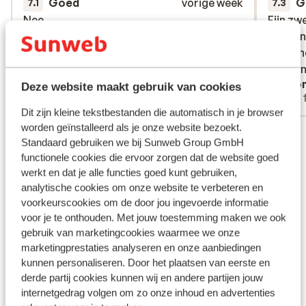
Goed
vorige week
G
7.1
7.3
Nee
Nee
Fijn zw
Fijn zw
Bar aan
Bar aan
persone
persone
kan een
kan een
Anoniem
Ano
Deze website maakt gebruik van cookies
Met partner
Met 
Dit zijn kleine tekstbestanden die automatisch in je browser
worden geïnstalleerd als je onze website bezoekt.
Bekijk alle 359 ervaringen
Standaard gebruiken we bij Sunweb Group GmbH
Ligging
functionele cookies die ervoor zorgen dat de website goed
werkt en dat je alle functies goed kunt gebruiken,
analytische cookies om onze website te verbeteren en
voorkeurscookies om de door jou ingevoerde informatie
voor je te onthouden. Met jouw toestemming maken we ook
gebruik van marketingcookies waarmee we onze
Bekijk op kaart
marketingprestaties analyseren en onze aanbiedingen
kunnen personaliseren. Door het plaatsen van eerste en
derde partij cookies kunnen wij en andere partijen jouw
internetgedrag volgen om zo onze inhoud en advertenties