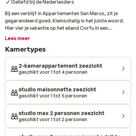
Geliefd bij de Nederlanders
Bij een verblijf in Appartementen San Marco, zit je
gegarandeerd goed. Kleinschalig is het juiste woord.
Hier vier je vakantie op het eiland Corfu in een
prachtige groene omgeving met een fantastisch
Lees meer
uitzicht over zee. Het is een ontspannen en rustige plek
Kamertypes
om te verblijven en je komt hier helemaal tot rust. De
appartementen zijn comfortabel ingericht en je vindt
er alles wat je nodig hebt voor een ontspannen
2-kamerappartement zeezicht
vakantie. Bestel in de bar af en toe een drankje en
geschikt voor 1 tot 4 personen
snack, neem een verkoelende duik in het zwembad en
doezel weg op je ligbed. Dit is vakantie vieren! Wil je er
studio maisonnette zeezicht
op uit? Volg vanaf San Marco de weg naar beneden en je
geschikt voor 1 tot 5 personen
komt vanzelf in de dorpjes Pirgi en Ipsos terecht. In
Ipsos vind je van alles; leuke winkeltjes, gezellige
studio max 2 personen zeezicht
tavernes tot aan leuke clubs toe. Flaneer over de
geschikt voor 1 tot 2 personen
boulevard en kies een gezellige taverne aan het
haventje uit voor een typisch Griekse maaltijd, altijd