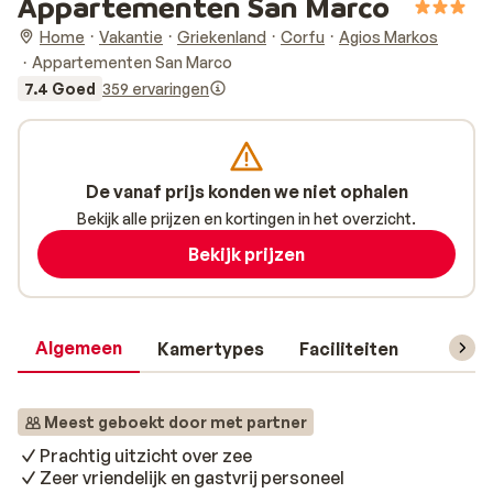
Appartementen San Marco
Home
Vakantie
Griekenland
Corfu
Agios Markos
Appartementen San Marco
7.4 Goed
359 ervaringen
De vanaf prijs konden we niet ophalen
Bekijk alle prijzen en kortingen in het overzicht.
Bekijk prijzen
Algemeen
Kamertypes
Faciliteiten
Reisin
Meest geboekt door met partner
Prachtig uitzicht over zee
Zeer vriendelijk en gastvrij personeel