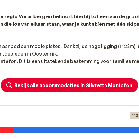
ire regio Vorarlberg en behoort hierbij tot een van de groo
 die los van elkaar staan, waar je kunt skiën met één skip
m aanbod aan mooie pistes. Dankzij de hoge ligging (1423m) i
rtgebieden in
Oostenrijk
.
Montafon. Dit is een uitstekende bestemming voor families m
g dorp dat tussen verschillende berggebieden in ligt. Vanuit 
Bekijk alle accommodaties in Silvretta Montafon
twintig geprepareerde pistekilometers kan je hier prima de
113
en je hier als beginner ook op de juiste berg. Voor de
ipes, drie hoogteloipes en bijna driehonderd kilometer aan
orter meer dan genoeg te bieden. De meeste dorpen liggen 