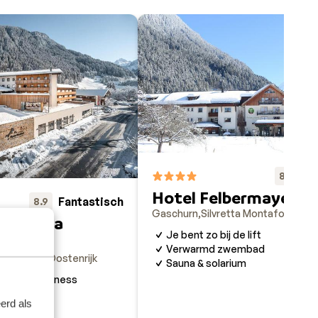
Fa
8.7
Hotel Felbermayer
Fantastisch
8.9
Gaschurn
Silvretta Montafon
Ooste
Silvretta
Je bent zo bij de lift
Verwarmd zwembad
 Montafon
Oostenrijk
Sauna & solarium
de grote wellness
erd als
keuken