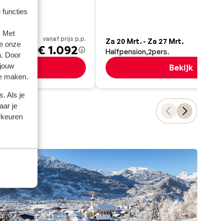
 functies
. Met
vanaf prijs p.p.
va
ec.
Za 20 Mrt. - Za 27 Mrt.
e onze
€ 1.092
€
Halfpension
2
pers.
n. Door
 jouw
Bekijk
Bekijk
te maken.
. Als je
aar je
rkeuren