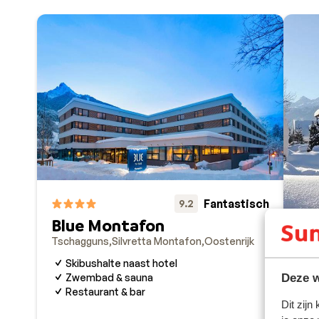
Fantastisch
9.2
Blue Montafon
Tschagguns
Silvretta Montafon
Oostenrijk
Skibushalte naast hotel
Zwembad & sauna
Deze w
Ho
Restaurant & bar
Sank
Dit zijn
Oost