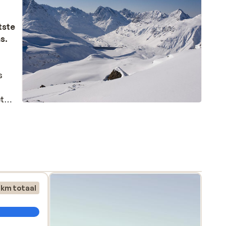
tste
as.
s
et
hier
 km totaal
aan