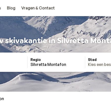
s
Blog
Vragen & Contact
 skivakantie in Silvretta Mon
Regio
Stad
Silvretta Montafon
Kies een be
on