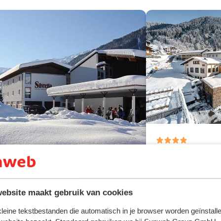
Sporthotel 
Montafon
Gaschurn
Silvretta
Fantastisch
8.5
ebsite maakt gebruik van cookies
tel Silvretta
Kom tot rust in 
Luxe inrichting
t Gallenkirch
Silvretta Montafon
 kleine tekstbestanden die automatisch in je browser worden geïnstalle
Proef de lokale 
enrijk