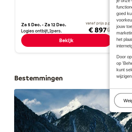
je onze
A
function
O
goed ku
G
voorkeu
vanaf prijs p.p.
Za 5 Dec. - Za 12 Dec.
Za 1
jouw to
€ 897
Logies ontbijt
2
pers.
Half
marketi
het plaa
Bekijk
internet
Door op 
op 'Behe
kunt sel
Bestemmingen
wijzigen
Beh
Wei