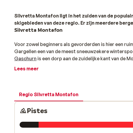
Silvretta Montafon ligt in het zuiden van de popula
skigebieden van deze regio. Er zijn meerdere bergen
Silvretta Montafon
Voor zowel beginners als gevorderden is hier een rui
Gargellen een van de meest sneeuwzekere winterspo
Gaschurn
is een dorp aan de zuidelijke kant van de 
kinderen.
St.Gallenkirch
is een rustig maar wel gezelli
Lees meer
kan je meerdere skigebieden bereiken.
Liften en kilometers maken
Regio Silvretta Montafon
Met meer dan zestig liften en een kleine tweehonderd
Pistes
uitdaging opzoeken. Met brede en makkelijke pistes, b
wandelliefhebber is er ruim honderd kilometer aan lo
wandelpaden. Montafon heeft voor elk type wintersp