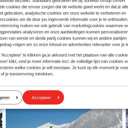
 website bezoekt. Standaard gebruiken we bij Sunweb Group GmbH
uthentieke sfeer
ele cookies die ervoor zorgen dat de website goed werkt en dat je alle
ntspannen in de wellness
nt gebruiken, analytische cookies om onze website te verbeteren en
ratis shuttle service naar de gondel
rscookies om de door jou ingevoerde informatie voor je te onthouden
vanaf prijs p.p.
2 Dec. - Za 19 Dec.
Za 5 Dec. - Za 12 D
estemming maken we ook gebruik van marketingcookies waarmee w
€ 887
pension
2
pers.
Halfpension
2
pers.
ngprestaties analyseren en onze aanbiedingen kunnen personalisere
tsen van eerste en derde partij cookies kunnen wij en andere partijen
Bekijk
gedrag volgen om zo onze inhoud en advertenties relevanter voor je 
'Accepteer' te klikken ga je akkoord met het plaatsen van alle cookies
ren’ klikt, vind je meer informatie incl. de volledige lijst van cookies w
ecteren welke cookies je wilt toestaan. Je kunt op elk moment je voo
 of je toestemming intrekken.
eren
geren
Accepteer