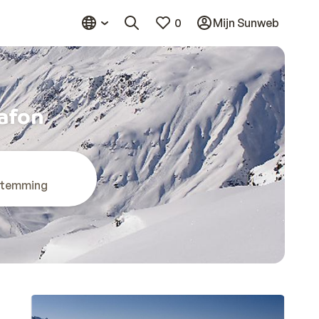
0
Mijn Sunweb
tafon
stemming