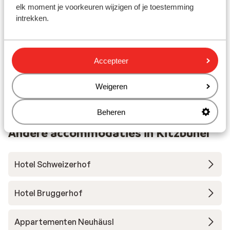
elk moment je voorkeuren wijzigen of je toestemming
Prachtige omgeving
A
Wellnessfaciliteiten
intrekken.
Heerlijke huisgemaakte cake
vanaf prijs p.p.
Za 9 Jan. - Za 16 Jan.
Za 5
€ 1.092
Halfpension
2
pers.
Hal
Accepteer
Bekijk
Weigeren
Beheren
Andere accommodaties in Kitzbühel
Hotel Schweizerhof
Hotel Bruggerhof
Appartementen Neuhäusl