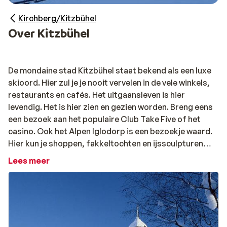
Kirchberg/Kitzbühel
Over Kitzbühel
De mondaine stad Kitzbühel staat bekend als een luxe
skioord. Hier zul je je nooit vervelen in de vele winkels,
restaurants en cafés. Het uitgaansleven is hier
levendig. Het is hier zien en gezien worden. Breng eens
een bezoek aan het populaire Club Take Five of het
casino. Ook het Alpen Iglodorp is een bezoekje waard.
Hier kun je shoppen, fakkeltochten en ijssculpturen
maken, overnachten en zelfs trouwen. Met een skipas
Lees meer
van meer dan twee dagen heb je zelfs gratis toegang
tot het Aquarena zwembad. Het historische centrum
heeft echter nog vele pittoreske huizen, gevels en
kerken. Ondanks het hoge aanzien en de internationale
jetset heeft de stad zijn Tiroler sfeer behouden. Vanaf