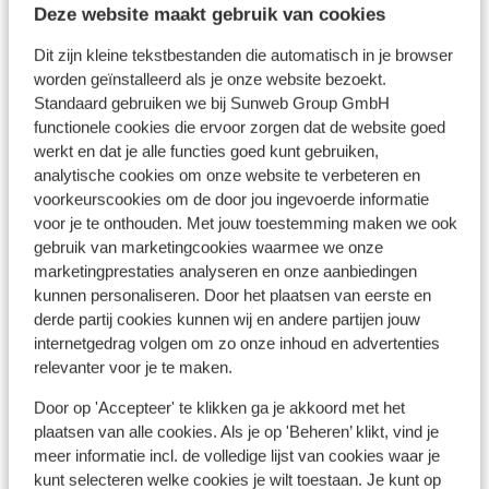
Populaire accommodaties
Deze website maakt gebruik van cookies
Dit zijn kleine tekstbestanden die automatisch in je browser
worden geïnstalleerd als je onze website bezoekt.
Standaard gebruiken we bij Sunweb Group GmbH
functionele cookies die ervoor zorgen dat de website goed
werkt en dat je alle functies goed kunt gebruiken,
analytische cookies om onze website te verbeteren en
voorkeurscookies om de door jou ingevoerde informatie
voor je te onthouden. Met jouw toestemming maken we ook
gebruik van marketingcookies waarmee we onze
marketingprestaties analyseren en onze aanbiedingen
kunnen personaliseren. Door het plaatsen van eerste en
derde partij cookies kunnen wij en andere partijen jouw
internetgedrag volgen om zo onze inhoud en advertenties
relevanter voor je te maken.
Fantastisch
8.7
Ho
Door op 'Accepteer' te klikken ga je akkoord met het
Hotel Bruggerhof
plaatsen van alle cookies. Als je op 'Beheren’ klikt, vind je
Kitz
Kitzbühel
Kirchberg/Kitzbühel
Oostenrijk
meer informatie incl. de volledige lijst van cookies waar je
D
kunt selecteren welke cookies je wilt toestaan. Je kunt op
Vlak bij het meer
P