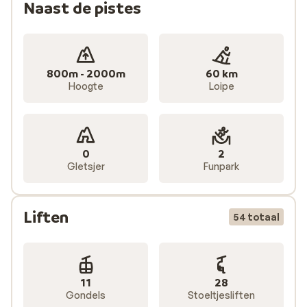
Naast de pistes
bovendien drie stoeltjesliften richting Jochberg. Je
kunt er ook voor kiezen om een grotere skipas te
nemen die toegang geeft tot 704 kilometer
geprepareerde pistes. Dit wordt de Kitzbüheler Alpen
skipas genoemd.
800m - 2000m
60 km
Hoogte
Loipe
0
2
Gletsjer
Funpark
Liften
54 totaal
11
28
Gondels
Stoeltjesliften