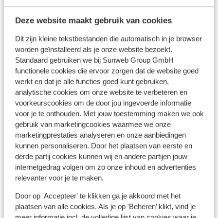
Pertisau
Achensee
Oostenrijk
Ho
Wellness
Deze website maakt gebruik van cookies
Luxe Hotel
Pert
Prachtige ligging
Dit zijn kleine tekstbestanden die automatisch in je browser
T
worden geïnstalleerd als je onze website bezoekt.
U
G
Standaard gebruiken we bij Sunweb Group GmbH
vanaf prijs p.p.
functionele cookies die ervoor zorgen dat de website goed
Vr 8 Jan. - Vr 15 Jan.
Za 9
€ 1.068
Halfpension
2
pers.
Hal
werkt en dat je alle functies goed kunt gebruiken,
analytische cookies om onze website te verbeteren en
Bekijk
voorkeurscookies om de door jou ingevoerde informatie
voor je te onthouden. Met jouw toestemming maken we ook
gebruik van marketingcookies waarmee we onze
marketingprestaties analyseren en onze aanbiedingen
kunnen personaliseren. Door het plaatsen van eerste en
Bestemmingen
derde partij cookies kunnen wij en andere partijen jouw
internetgedrag volgen om zo onze inhoud en advertenties
relevanter voor je te maken.
Door op 'Accepteer' te klikken ga je akkoord met het
plaatsen van alle cookies. Als je op 'Beheren’ klikt, vind je
meer informatie incl. de volledige lijst van cookies waar je