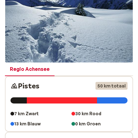
'kunsten' op verschillende afdalingen te tonen. Je zal je
in dit skigebied dan ook niet snel vervelen.
Regio Achensee
Pistes
50 km totaal
7 km Zwart
30 km Rood
13 km Blauw
0 km Groen