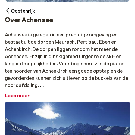
Oostenrijk
Over Achensee
Achensee is gelegen in een prachtige omgeving en
bestaat uit de dorpen Maurach, Pertisau, Eben en
Achenkirch. De dorpen liggen rondom het meer de
Achensee. Er zijn in dit skigebied uitgebreide ski- en
langlaufmogelijkheden. Voor beginners zijn de pistes
ten noorden van Achenkirch een goede opstap en de
gevorderden kunnen zich uitleven op de buckels van de
noordafdaling.
Voor de liefhebbers zijn er tevens vele loipen! Op de
Lees meer
zonnige hellingen van de Zwölferkopf bij Pertisau
liggen 12 kilometer pistes van verschillende
moeilijkheidsgraad en in het Rofangebied bij Maurach
wachten nog eens 14 kilometer afdalingen. Door de
gratis skibusverbinding is het goed mogelijk om je