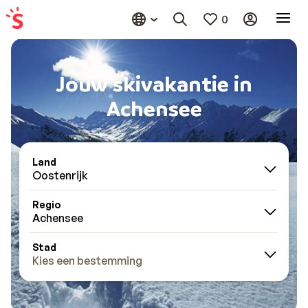
0
Jouw skivakantie in
Achensee
Land
Oostenrijk
Regio
Achensee
Stad
Kies een bestemming