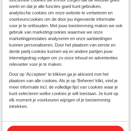
wintersportervaring in La Plagne
werkt en dat je alle functies goed kunt gebruiken,
analytische cookies om onze website te verbeteren en
Ben jij klaar voor een onvergetelijke wintersport? Bij
voorkeurscookies om de door jou ingevoerde informatie
Sunweb vind je een breed aanbod aan accommodaties
voor je te onthouden. Met jouw toestemming maken we ook
in
La Plagne
: van luxe hotels met wellness tot knusse
appartementen dicht bij de piste. Wil je
last minute
de
gebruik van marketingcookies waarmee we onze
sneeuw in? Dankzij de grote beschikbaarheid en het
marketingprestaties analyseren en onze aanbiedingen
diverse aanbod vind je altijd een verblijf dat aansluit bij
kunnen personaliseren. Door het plaatsen van eerste en
jouw wensen.
derde partij cookies kunnen wij en andere partijen jouw
internetgedrag volgen om zo onze inhoud en advertenties
Of je nu kiest voor een verblijf midden in het bruisende
relevanter voor je te maken.
hart van het skigebied of voor een rustig gelegen
dorpje met prachtige uitzichten:
La Plagne
staat garant
Door op 'Accepteer' te klikken ga je akkoord met het
voor kwaliteit, veelzijdigheid en winterpret. Ontdek de
plaatsen van alle cookies. Als je op 'Beheren’ klikt, vind je
charme van dit geliefde skigebied en geniet van een
meer informatie incl. de volledige lijst van cookies waar je
wintersportvakantie die je niet snel zult vergeten.
kunt selecteren welke cookies je wilt toestaan. Je kunt op
elk moment je voorkeuren wijzigen of je toestemming
intrekken.
Bekijk ons La Plagne aanbod