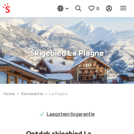
0
Skigebied La Plagne
Home
Skivakantie
La Plagne
Laagsteprijsgarantie
Ontdek skigebied La