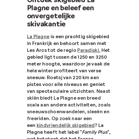
Plagne en beleef een
onvergetelijke
skivakantie
La Plagne
is een prachtig skigebied
in Frankrijk en behoort samen met
Les Arcs tot de regio
Paradiski.
Het
gebied ligt tussen de 1250 en 3250
meter hoogte, waardoor je vaak de
hele winter profiteert van
verse
sneeuw. Roetsj van 220 km aan
pistes voor alle niveaus en geniet
van spectaculaire uitzichten.
Naast
skiën biedt La Plagne een breed
scala aan andere activiteiten, zoals
sneeuwschoenwandelen, sleeën en
freeriden. Op zoek naar een
een
kindvriendelijk skigebied
?
La
Plagne heeft het label "
Family Plus
",
wat betekent dat het Franse