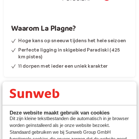
Waarom La Plagne?
Hoge kans op sneeuw tijdens het hele seizoen
Perfecte ligging in skigebied Paradiski (425
km pistes)
11 dorpen met ieder een uniek karakter
Deze website maakt gebruik van cookies
Dit zijn kleine tekstbestanden die automatisch in je browser
worden geïnstalleerd als je onze website bezoekt.
Geniet van een complete
Standaard gebruiken we bij Sunweb Group GmbH
functionele cookies die ervoor zorgen dat de website goed