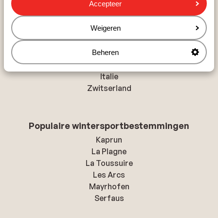
Accepteer
Populaire wintersportlanden
Weigeren
Andorra
Oostenrijk
Beheren
Frankrijk
Duitsland
Italie
Zwitserland
Populaire wintersportbestemmingen
Kaprun
La Plagne
La Toussuire
Les Arcs
Mayrhofen
Serfaus