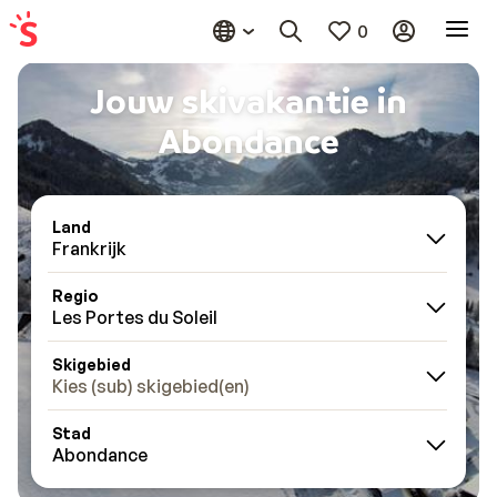
0
Jouw skivakantie in
Abondance
Land
Frankrijk
Regio
Les Portes du Soleil
Skigebied
Kies (sub) skigebied(en)
Stad
Abondance