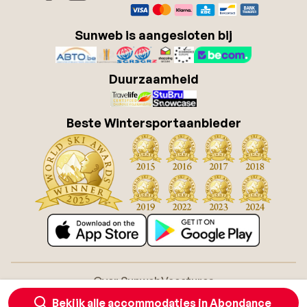
Sunweb is aangesloten bij
Duurzaamheid
Beste Wintersportaanbieder
Over Sunweb
Vacatures
Algemene voorwaarden zonvakanties
Cookies
Bekijk alle accommodaties in Abondance