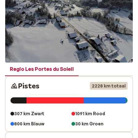
De skiliften van Abondance vind je niet direct op dit
skigebied. Je kunt de skiliften gebruiken van La
Chapelle d'Abondance, of neem de cabinelift Le
Panthiaz voor het grotere skigebied. Deze bevindt zich
buiten het centrum.
Regio Les Portes du Soleil
Pistes
2228 km totaal
307 km Zwart
1091 km Rood
800 km Blauw
30 km Groen