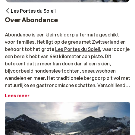
Les Portes du Soleil
Over Abondance
Abondance is een klein skidorp uitermate geschikt
voor families. Het ligt op de grens met
Zwitserland
en
behoort tot het grote
Les Portes du Soleil
, waardoor je
een bereik hebt van 650 kilometer aan piste. Dit
betekent dat je meer kan doen dan alleen skiën,
bijvoorbeeld hondenslee tochten, sneeuwschoen
wandelen en meer. Het traditionele bergdorp zit vol met
natuurlijke en gastronomische schatten. Verschillende
restaurants serveren heerlijke Savoyaardse spijzen,
Lees meer
met natuurlijk een prominente rol voor de lokale kaas.
Fijnproevers en skiliefhebbers kunnen hier hun hart
ophalen!
Skilift