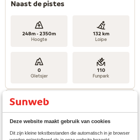
Naast de pistes
248m - 2350m
132 km
Hoogte
Loipe
0
110
Gletsjer
Funpark
Liften
780 totaal
Deze website maakt gebruik van cookies
56
327
Dit zijn kleine tekstbestanden die automatisch in je browser
Gondels
Stoeltjesliften
worden geïnstalleerd als je onze website bezoekt.