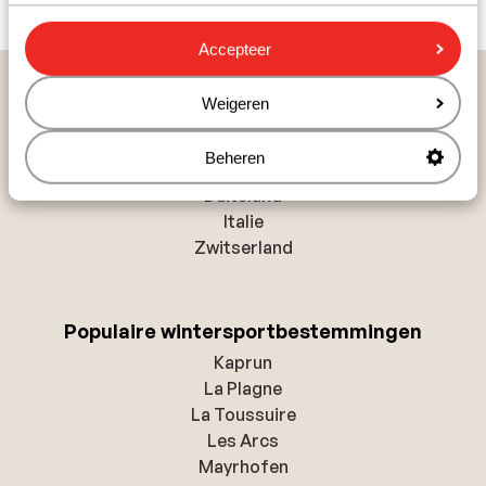
Accepteer
Populaire wintersportlanden
Weigeren
Andorra
Oostenrijk
Beheren
Frankrijk
Duitsland
Italie
Zwitserland
Populaire wintersportbestemmingen
Kaprun
La Plagne
La Toussuire
Les Arcs
Mayrhofen