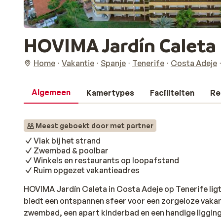
HOVIMA Jardín Caleta
Home
Vakantie
Spanje
Tenerife
Costa Adeje
Algemeen
Kamertypes
Faciliteiten
Re
Meest geboekt door met partner
Vlak bij het strand
Zwembad & poolbar
Winkels en restaurants op loopafstand
Ruim opgezet vakantieadres
HOVIMA Jardín Caleta in Costa Adeje op Tenerife ligt 
biedt een ontspannen sfeer voor een zorgeloze vakan
zwembad, een apart kinderbad en een handige ligging