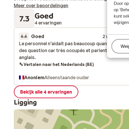
Door op 
Meer over beoordelingen
op 'Behe
Goed
7.3
kunt sel
4 ervaringen
wijzigen
Goed
2 weken gel
6.6
Le personnel n’aidait pas beaucoup quand on posai
Le personnel n’aidait pas beaucoup quand on posai
Beh
Wei
des question car très occupés et parlent pas bien
des question car très occupés et parlent pas bien
anglais.
anglais.
Vertalen naar het Nederlands (BE)
Anoniem
Alleenstaande ouder
Bekijk alle 4 ervaringen
Ligging