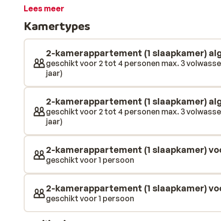
hoek. De appartementen zijn ruim opgezet en praktisc
Lees meer
handbereik voor een comfortabel verblijf en veel kam
Kamertypes
Dankzij de rustige uitstraling en het gemak van een 
een fijne uitvalsbasis voor jouw Tenerife‑trip. Rond 
klaar en er is een poolbar voor een verfrissend drankj
2-kamerappartement (1 slaapkamer) a
gerechten en in de lobbybar sluit je de dag ontspannen
geschikt voor 2 tot 4 personen max. 3 volwasse
jaar)
waar zij lekker met water kunnen spetteren. Het strand
licht hellende weg sta je zo met je voeten in het zan
restaurants liggen op korte loopafstand. Dit wordt ee
2-kamerappartement (1 slaapkamer) al
geschikt voor 2 tot 4 personen max. 3 volwasse
jaar)
2-kamerappartement (1 slaapkamer) vo
geschikt voor 1 persoon
2-kamerappartement (1 slaapkamer) voo
geschikt voor 1 persoon