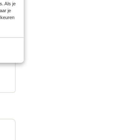
. Als je
aar je
rkeuren
artner
 2026
j
j