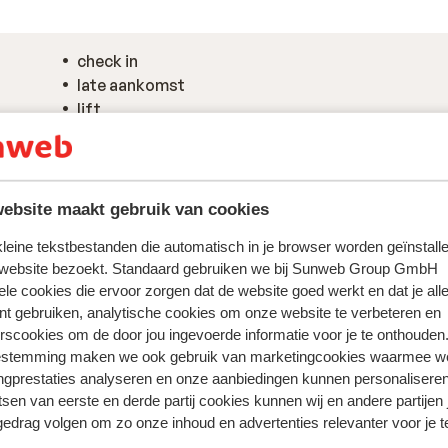
check in
late aankomst
lift
kluisje (op de kamer: tegen betaling)
ebsite maakt gebruik van cookies
 kleine tekstbestanden die automatisch in je browser worden geïnstalle
 website bezoekt. Standaard gebruiken we bij Sunweb Group GmbH
ele cookies die ervoor zorgen dat de website goed werkt en dat je alle
nt gebruiken, analytische cookies om onze website te verbeteren en
rscookies om de door jou ingevoerde informatie voor je te onthouden
estemming maken we ook gebruik van marketingcookies waarmee w
ngprestaties analyseren en onze aanbiedingen kunnen personalisere
tsen van eerste en derde partij cookies kunnen wij en andere partijen
gedrag volgen om zo onze inhoud en advertenties relevanter voor je 
 ervaring met ons product eerlijk weergeven.