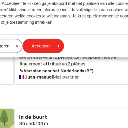
'Accepteer' te klikken ga je akkoord met het plaatsen van alle cookies
ren’ klikt, vind je meer informatie incl. de volledige lijst van cookies w
ecteren welke cookies je wilt toestaan. Je kunt op elk moment je voo
 of je toestemming intrekken.
Meest geboekt door met p
eden
Goed
16 jun.
6.4
t
t
Attention à l attribution des chambres car ils nous
Attention à l attribution des chambres car ils nous
eren
geren
Accepteer
avait attribué une chambre plutôt studio alors que 
avait attribué une chambre plutôt studio alors que 
avais réservé un 2 pièces. La réception nous a
avais réservé un 2 pièces. La réception nous a
finalement attribué un 2 pièces.
finalement attribué un 2 pièces.
Vertalen naar het Nederlands (BE)
Juan-manuel
Met partner
In de buurt
Strand: 100 m