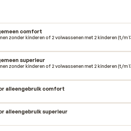
h ingericht. Je hebt alles binnen
ers beschikken over een balkon of terras.
goed verzorgde accommodatie voelt dit als
het zwembad staan ligstoelen en parasols
e. In het restaurant proef je eenvoudige
lgemeen comfort
 af. Voor de kleintjes is er een kinderbad
nen zonder kinderen of 2 volwassenen met 2 kinderen (t/m 1
 ligt op slechts circa 100 meter en via een
d. Ook de bushalte, supermarkt en meerdere
n heerlijke vakantie!
gemeen superieur
nen zonder kinderen of 2 volwassenen met 2 kinderen (t/m 1
or alleengebruik comfort
r alleengebruik superieur