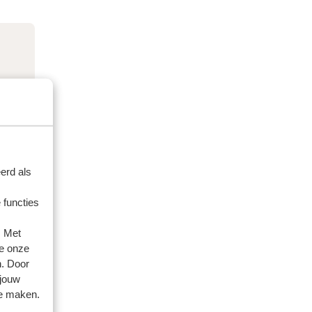
erd als
 functies
. Met
e onze
n. Door
 jouw
te maken.