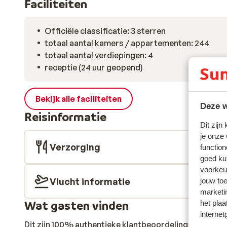
Faciliteiten
Officiële classificatie: 3 sterren
totaal aantal kamers / appartementen: 244
totaal aantal verdiepingen: 4
receptie (24 uur geopend)
Bekijk alle faciliteiten
Deze w
Reisinformatie
Dit zijn
je onze
Verzorging
function
goed ku
voorkeu
Vlucht informatie
jouw to
marketi
Wat gasten vinden
het plaa
internet
Dit zijn 100% authentieke klantbeoordelingen die hun