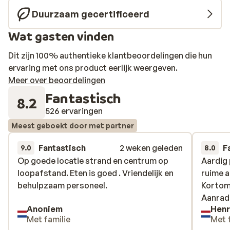
je 3 keer per dag van een heerlijk buffet. Kies tijdens het
Duurzaam gecertificeerd
diner voor een glaasje wijn en ontdek wat voor lekkere
Wat gasten vinden
wijnen er op Lanzarote worden gebrouwen. Vergeet
ook niet de rest van het prachtige eiland Lanzarote te
Dit zijn 100% authentieke klantbeoordelingen die hun
ontdekken, zoals de vulkaan de Montañas del Fuego die
ervaring met ons product eerlijk weergeven.
zich bevindt in het Nationale Park Timanfaya. Hier
Meer over beoordelingen
ontdek je waarom Lanzarote ook wel de zwarte parel
Fantastisch
wordt genoemd. Proef na een dag vol uitjes de beste
8.2
tapas bij een van de authentieke restaurantjes in het
526 ervaringen
gezellige centrum van Puerto del Carmen. Fijne
Meest geboekt door met partner
vakantie!
Fantastisch
2 weken geleden
F
9.0
8.0
Op goede locatie strand en centrum op
Op goede locatie strand en centrum op
Aardig 
Aardig 
loopafstand. Eten is goed . Vriendelijk en
loopafstand. Eten is goed . Vriendelijk en
ruime 
ruime 
behulpzaam personeel.
behulpzaam personeel.
Kortom,
Kortom,
Aanrad
Aanrad
Anoniem
Henr
Met familie
Met 