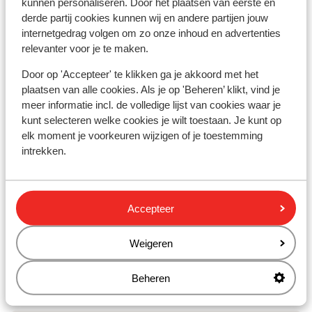
kunnen personaliseren. Door het plaatsen van eerste en
Hotel Lava Beach
derde partij cookies kunnen wij en andere partijen jouw
internetgedrag volgen om zo onze inhoud en advertenties
relevanter voor je te maken.
Paradisus Salinas Lanzarote - adults only
Door op 'Accepteer' te klikken ga je akkoord met het
plaatsen van alle cookies. Als je op 'Beheren’ klikt, vind je
Plus Fariones Suite Hotel
meer informatie incl. de volledige lijst van cookies waar je
kunt selecteren welke cookies je wilt toestaan. Je kunt op
Radisson Blu Resort Lanzarote - adults only
elk moment je voorkeuren wijzigen of je toestemming
intrekken.
Iberostar Selection Lanzarote Park
Accepteer
Hotel Barcelo Playa Blanca Royal Level
Weigeren
La Isla y el Mar Hotel Boutique - adults only
Beheren
Hotel Princesa Yaiza Suite Hotel Resort