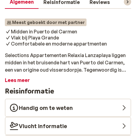
Algemeen
Reisinformatie
Reviews
Liggin
Meest geboekt door met partner
Midden in Puerto del Carmen
Vlak bij Playa Grande
Comfortabele en moderne appartmenten
Selections Appartementen Relaxia Lanzaplaya liggen
midden in het bruisende hart van Puerto del Carmen,
een van origine oud vissersdorpje. Tegenwoordig is
Puerto del Carmen een populaire badplaats met leuke
Lees meer
winkeltjes, restaurants en uitgaansgelegenheden. Op
Reisinformatie
minder dan 5 minuten lopen van het appartementen
complex vind je een gezellige Boulevard. De
appartementen zijn modern en comfortabel ingericht
Handig om te weten
en bevinden zich op loopafstand van het strand, waar je
het hele jaar door geniet onder de Canarische zon.
Vlucht informatie
Geniet van een heerlijk drankje bij het verwarmde
zwembad. Wanneer je kiest voor All Inclusive profiteer