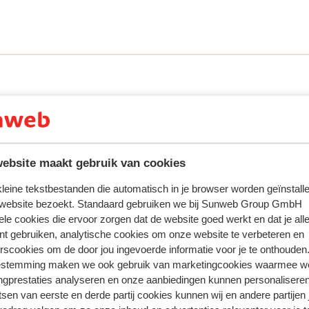
wembad voor een verkoelende duik. Weer
ras met ligbedden. Een ideale plek om een
ijk! Voor kleine vakantiegangers is er een
spetteren. De smaakpapillen prikkelen is
m is er een restaurant, waar je iedere avond
dje niet voor het eten te hoeven zorgen.
aar voor de trek tussendoor. En bijna
ost!
ebsite maakt gebruik van cookies
 ervaring met ons product eerlijk weergeven.
 kleine tekstbestanden die automatisch in je browser worden geïnstalle
 website bezoekt. Standaard gebruiken we bij Sunweb Group GmbH
ele cookies die ervoor zorgen dat de website goed werkt en dat je alle
nt gebruiken, analytische cookies om onze website te verbeteren en
Meest geboekt door met p
rscookies om de door jou ingevoerde informatie voor je te onthouden
estemming maken we ook gebruik van marketingcookies waarmee w
 2025
Fantastisch
1 mrt.
8.1
ngprestaties analyseren en onze aanbiedingen kunnen personalisere
oire
oire
De wifi was matig tot slecht
De wifi was matig tot slecht
tsen van eerste en derde partij cookies kunnen wij en andere partijen
eu
eu