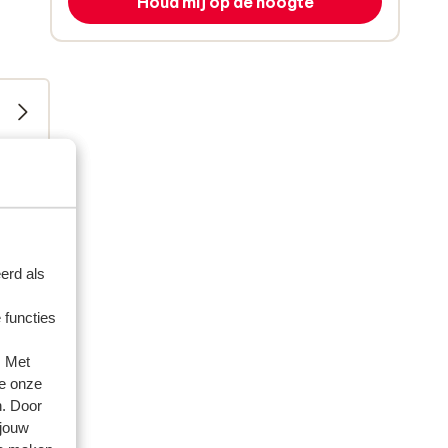
Houd mij op de hoogte
erd als
 functies
artner
. Met
e onze
 2025
n. Door
 jouw