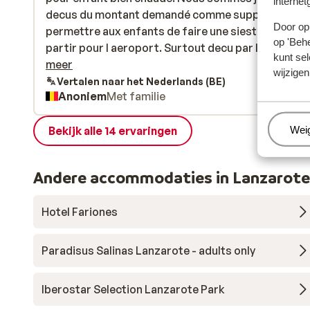
internet
decus du montant demandé comme supplement p
decus du montant demandé comme supplement p
Door op 
permettre aux enfants de faire une sieste avant de
permettre aux enfants de faire une sieste avant de
op 'Behe
partir pour l aeroport. Surtout decu par le manque
partir pour l aeroport. Surtout decu par le manque 
kunt sel
flexibilité et de dialogue de l'établissement alors q
meer
wijzigen
nous étions hors saison.Le prix était de 35€ juste
Vertalen naar het Nederlands (BE)
Anoniem
Met familie
14h30. Nous voulions rester jusque 15h30 et
l'établissement nous demandait 70€ (pour une heu
Beh
Wei
supplémentaire, sans negociation)
Bekijk alle 14 ervaringen
Andere accommodaties in Lanzarote
Hotel Fariones
Paradisus Salinas Lanzarote - adults only
Iberostar Selection Lanzarote Park