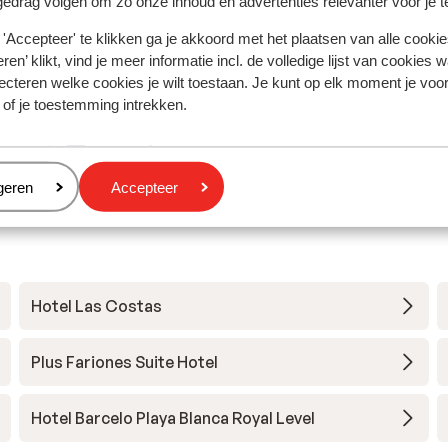
gedrag volgen om zo onze inhoud en advertenties relevanter voor je 
our
our
'Accepteer' te klikken ga je akkoord met het plaatsen van alle cookies
ren’ klikt, vind je meer informatie incl. de volledige lijst van cookies w
 de
de...
ecteren welke cookies je wilt toestaan. Je kunt op elk moment je voo
ue
 of je toestemming intrekken.
EKU
Met partner
re
eren
geren
Accepteer
Hotel Las Costas
Plus Fariones Suite Hotel
Hotel Barcelo Playa Blanca Royal Level