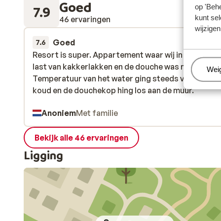
Goed
op 'Behe
7.9
kunt sel
46 ervaringen
wijzigen
Goed
4 jul.
7.6
Resort is super. Appartement waar wij in zaten had
Resort is super. Appartement waar wij in zaten had
last van kakkerlakken en de douche was niet pretti
last van kakkerlakken en de douche was niet pretti
Beh
Wei
Temperatuur van het water ging steeds van heet n
Temperatuur van het water ging steeds van heet n
koud en de douchekop hing los aan de muur.
koud en de douchekop hing los aan de muur.
Anoniem
Met familie
Bekijk alle 46 ervaringen
Ligging