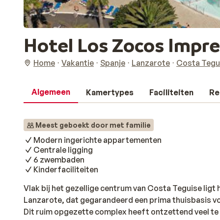
Hotel Los Zocos Impre
Home
Vakantie
Spanje
Lanzarote
Costa Tegu
Algemeen
Kamertypes
Faciliteiten
Re
Meest geboekt door met familie
Modern ingerichte appartementen
Centrale ligging
6 zwembaden
Kinderfaciliteiten
Vlak bij het gezellige centrum van Costa Teguise ligt
Lanzarote, dat gegarandeerd een prima thuisbasis v
Dit ruim opgezette complex heeft ontzettend veel te