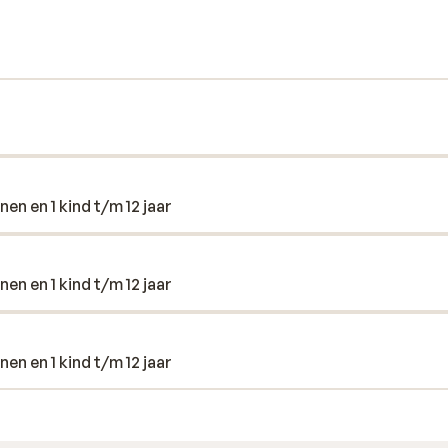
 een ongedwongen en gezellige sfeer.
r jong en oud zich kunnen vermaken. De
et strand en centrum van Costa Teguise
en en 1 kind t/m 12 jaar
en en 1 kind t/m 12 jaar
en en 1 kind t/m 12 jaar