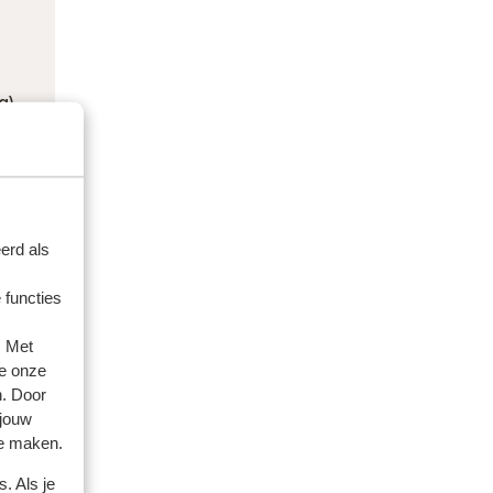
g)
erd als
 functies
. Met
e onze
n. Door
 jouw
te maken.
. Als je