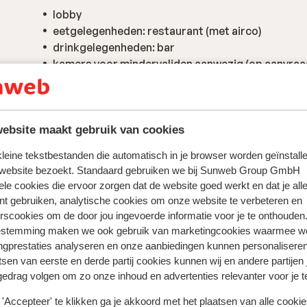
lobby
eetgelegenheden: restaurant (met airco)
drinkgelegenheden: bar
kamers voor mindervaliden aanwezig (op aanvraa
ebsite maakt gebruik van cookies
 kleine tekstbestanden die automatisch in je browser worden geïnstalle
 website bezoekt. Standaard gebruiken we bij Sunweb Group GmbH
ele cookies die ervoor zorgen dat de website goed werkt en dat je alle
nt gebruiken, analytische cookies om onze website te verbeteren en
rscookies om de door jou ingevoerde informatie voor je te onthouden
estemming maken we ook gebruik van marketingcookies waarmee w
ngprestaties analyseren en onze aanbiedingen kunnen personalisere
tsen van eerste en derde partij cookies kunnen wij en andere partijen
 ervaring met ons product eerlijk weergeven.
gedrag volgen om zo onze inhoud en advertenties relevanter voor je 
'Accepteer' te klikken ga je akkoord met het plaatsen van alle cookies