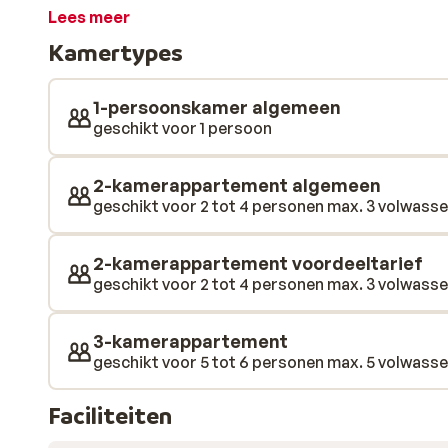
appartementen zorgt het vriendelijke personeel voor
Lees meer
Bovendien heeft Los Zocos een heerlijk zwembad waa
Kamertypes
goede ligging op slechts enkele minuten lopen van h
maakt het plaatje helemaal af.
1-persoonskamer algemeen
geschikt voor 1 persoon
2-kamerappartement algemeen
geschikt voor 2 tot 4 personen max. 3 volwassen
2-kamerappartement voordeeltarief
geschikt voor 2 tot 4 personen max. 3 volwassen
3-kamerappartement
geschikt voor 5 tot 6 personen max. 5 volwassen
Faciliteiten