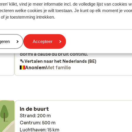
ren’ klikt, vind je meer informatie incl. de volledige lijst van cookies w
ecteren welke cookies je wilt toestaan. Je kunt op elk moment je voo
Meest geboekt door met f
 of je toestemming intrekken.
 2026
Goed
25 apr.
7.5
 wel
 wel
Très belles piscines mais non chauffées donc
Très belles piscines mais non chauffées donc
g.
g.
impraticables. Notre chambre était située à côté d
impraticables. Notre chambre était située à côté d
eren
geren
Accepteer
aar
aar
l'installation de ventilation et nous avons très mal
l'installation de ventilation et nous avons très mal
dormi à cause du bruit continu.
dormi à cause du bruit continu.
Vertalen naar het Nederlands (BE)
Anoniem
Met familie
In de buurt
Strand: 200 m
Centrum: 500 m
Luchthaven: 15 km