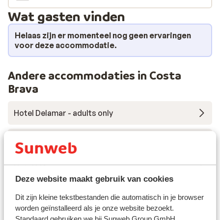
drankje is natuurlijk essentieel en daarvoor wordt
Wat gasten vinden
gezorgd bij de bar van het hotel. Aan het einde van een
heerlijke vakantiedag staat er een buffet voor je klaar,
Helaas zijn er momenteel nog geen ervaringen
heerlijk om niet te hoeven koken! Heb je overdag trek,
voor deze accommodatie.
kies dan wat uit bij de snackbar, dat smaakt altijd goed.
Andere accommodaties in Costa
Brava
Hotel Delamar - adults only
Hotel Melia Lloret de Mar
Hotel L'Azure
Deze website maakt gebruik van cookies
Hotel Golden Bahia de Tossa - inclusief huurauto
Dit zijn kleine tekstbestanden die automatisch in je browser
worden geïnstalleerd als je onze website bezoekt.
Standaard gebruiken we bij Sunweb Group GmbH