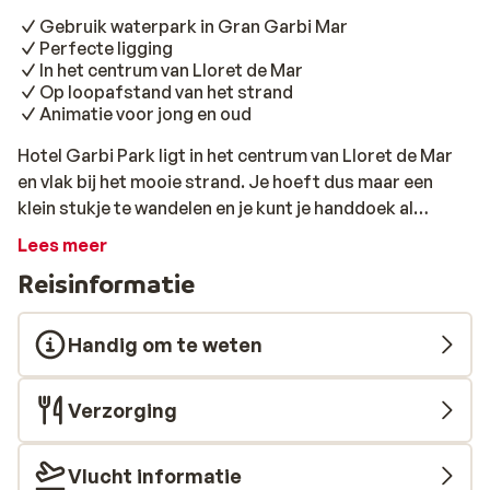
Gebruik waterpark in Gran Garbi Mar
Perfecte ligging
In het centrum van Lloret de Mar
Op loopafstand van het strand
Animatie voor jong en oud
Hotel Garbi Park ligt in het centrum van Lloret de Mar
en vlak bij het mooie strand. Je hoeft dus maar een
klein stukje te wandelen en je kunt je handdoek al
uitrollen. Ook als je op zoek bent naar wat vertier, zit je
Lees meer
hier op de goede plek: in de directe omgeving vind je
Reisinformatie
genoeg bars, discotheken en restaurants. Zwemmen is
erg belangrijk tijdens de vakantie en daarom is er een
zwembad voor de nodige uurtjes waterpret. Vanaf eind
Handig om te weten
juni 2016 is er zelfs een spetterend waterpark met
glijbanen in Gran Garbi Mar, waar families gebruik van
Verzorging
mogen maken! Overdag wordt er door het
animatieteam van alles georganiseerd en ’s avonds kun
je ook nog eens genieten van een leuke show. Een lekker
Vlucht informatie