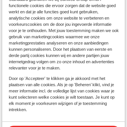
Hotel Neptuno & SPA
functionele cookies die ervoor zorgen dat de website goed
werkt en dat je alle functies goed kunt gebruiken,
Aqua Hotel Silhouette & Spa (logies/ontbijt) -
analytische cookies om onze website te verbeteren en
adults only
voorkeurscookies om de door jou ingevoerde informatie
voor je te onthouden. Met jouw toestemming maken we ook
gebruik van marketingcookies waarmee we onze
AQUA Hotel Silhouette & Spa - adults only
marketingprestaties analyseren en onze aanbiedingen
kunnen personaliseren. Door het plaatsen van eerste en
derde partij cookies kunnen wij en andere partijen jouw
Sumus Hotel Monteplaya & Spa - adults only
internetgedrag volgen om zo onze inhoud en advertenties
relevanter voor je te maken.
Sumus Hotel Monteplaya & Spa - all inclusive -
Door op 'Accepteer' te klikken ga je akkoord met het
adults only
plaatsen van alle cookies. Als je op 'Beheren’ klikt, vind je
meer informatie incl. de volledige lijst van cookies waar je
AQUA Hotel Promenade & Spa
kunt selecteren welke cookies je wilt toestaan. Je kunt op
elk moment je voorkeuren wijzigen of je toestemming
intrekken.
Appartementen Odissea Park
Atzavara Hotel & Spa