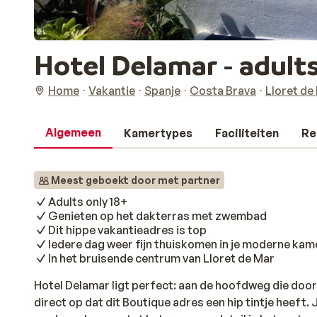
Hotel Delamar - adults
Home
Vakantie
Spanje
Costa Brava
Lloret de
Algemeen
Kamertypes
Faciliteiten
Re
Meest geboekt door met partner
Adults only 18+
Genieten op het dakterras met zwembad
Dit hippe vakantieadres is top
Iedere dag weer fijn thuiskomen in je moderne kam
In het bruisende centrum van Lloret de Mar
Hotel Delamar ligt perfect: aan de hoofdweg die door 
direct op dat dit Boutique adres een hip tintje heeft. J