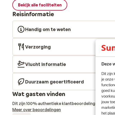
Bekijk alle faciliteiten
Reisinformatie
Handig om te weten
Verzorging
Vlucht informatie
Deze w
Dit zijn
je onze
Duurzaam gecertificeerd
function
goed ku
Wat gasten vinden
voorkeu
jouw to
Dit zijn 100% authentieke klantbeoordelingen die hun
marketi
Meer over beoordelingen
het plaa