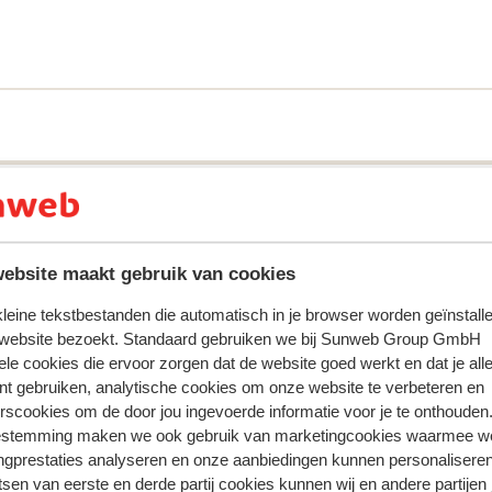
ebsite maakt gebruik van cookies
 kleine tekstbestanden die automatisch in je browser worden geïnstalle
 website bezoekt. Standaard gebruiken we bij Sunweb Group GmbH
ele cookies die ervoor zorgen dat de website goed werkt en dat je alle
nt gebruiken, analytische cookies om onze website te verbeteren en
rscookies om de door jou ingevoerde informatie voor je te onthouden
estemming maken we ook gebruik van marketingcookies waarmee w
 ervaring met ons product eerlijk weergeven.
ngprestaties analyseren en onze aanbiedingen kunnen personalisere
tsen van eerste en derde partij cookies kunnen wij en andere partijen