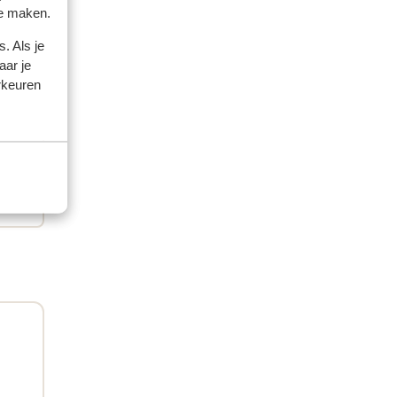
te maken.
artner
. Als je
aar je
 2025
rkeuren
l
l
in
in
et
et
de
,