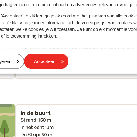
gedrag volgen om zo onze inhoud en advertenties relevanter voor je 
Meest geboekt door met p
'Accepteer' te klikken ga je akkoord met het plaatsen van alle cookies
ren’ klikt, vind je meer informatie incl. de volledige lijst van cookies w
2026
Fantastisch
22 sep.
9.4
ecteren welke cookies je wilt toestaan. Je kunt op elk moment je voo
Heel fijn en proper hotel. Het eten was ook echt hee
Heel fijn en proper hotel. Het eten was ook echt hee
 of je toestemming intrekken.
lekker en het personeel was erg vriendelijk. Het ligt 
lekker en het personeel was erg vriendelijk. Het ligt 
een drukke, maar levendige straat wat het erg leuk
een drukke, maar levendige straat wat het erg leuk
maakt. De wandelafstand naar het strand is ook ni
maakt. De wandelafstand naar het strand is ook ni
eren
geren
Accepteer
ver. We kregen bij aankomst zelfs een boekje met 
ver. We kregen bij aankomst zelfs een boe...
meer
Anoniem
Met partner
bezienswaardigheden van Lloret en andere steden
met reisinformatie.
In de buurt
Strand: 150 m
In het centrum
De Strip: 50 m