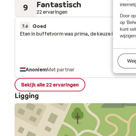
Fantastisch
internet
9
22 ervaringen
Door op 
op 'Behe
Goed
18 mei 
7.6
kunt sel
Eten in buffetvorm was prima, de keuze is reuze
Eten in buffetvorm was prima, de keuze is reuze
wijzigen
Beh
Wei
Anoniem
Met partner
Bekijk alle 22 ervaringen
Ligging