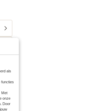
erd als
 functies
. Met
e onze
n. Door
 jouw