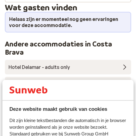
Wat gasten vinden
Helaas zijn er momenteel nog geen ervaringen
voor deze accommodatie.
Andere accommodaties in Costa
Brava
Hotel Delamar - adults only
Hotel Melia Lloret de Mar
Hotel L'Azure
Deze website maakt gebruik van cookies
Hotel Golden Bahia de Tossa - inclusief huurauto
Dit zijn kleine tekstbestanden die automatisch in je browser
worden geïnstalleerd als je onze website bezoekt.
Standaard gebruiken we bij Sunweb Group GmbH
Hotel Neptuno & SPA