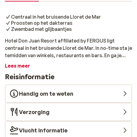
Centraal in het bruisende Lloret de Mar
Proosten op het dakterras
Zwembad met glijbaantjes
Hotel Don Juan Resort affiliated by FERGUS ligt
centraal in het bruisende Lloret de Mar. In no-time sta je
temidden van winkels, restaurants en bars. En ga je
graag naar het strand? Na een korte wandeling kun je je
Lees meer
handdoek al uitrollen. Bij het hotel blijven kan ook, want
Reisinformatie
er zijn twee zwembaden voor een verfrissende duik en
er is een dakterras waar je gezellig samen kunt
proosten. Voor kleine vakantiegangers zijn er leuke
Handig om te weten
faciliteiten zoals een zwembad met glijbaantjes en een
miniclub. Fijne vakantie!
Verzorging
Vlucht informatie