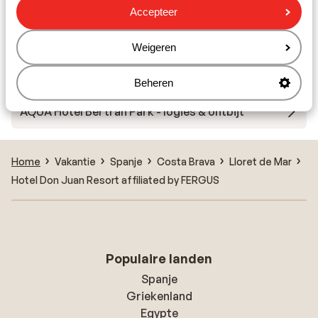
Accepteer
Hotel Mar Blau
Weigeren
Hotel (ThePlace) Mar Mediterrania - adults only
Beheren
AQUA Hotel Bertran Park - logies & ontbijt
Home
Vakantie
Spanje
Costa Brava
Lloret de Mar
Hotel Don Juan Resort affiliated by FERGUS
Populaire landen
Spanje
Griekenland
Egypte