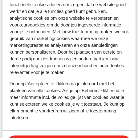
functionele cookies die ervoor zorgen dat de website goed
werkt en dat je alle functies goed kunt gebruiken,
Aqua Hotel Silhouette & Spa (logies/ontbijt) -
analytische cookies om onze website te verbeteren en
adults only
voorkeurscookies om de door jou ingevoerde informatie
voor je te onthouden. Met jouw toestemming maken we ook
gebruik van marketingcookies waarmee we onze
AQUA Hotel Silhouette & Spa - adults only
marketingprestaties analyseren en onze aanbiedingen
kunnen personaliseren. Door het plaatsen van eerste en
Sumus Hotel Monteplaya & Spa - adults only
derde partij cookies kunnen wij en andere partijen jouw
internetgedrag volgen om zo onze inhoud en advertenties
relevanter voor je te maken.
Sumus Hotel Monteplaya & Spa - all inclusive -
adults only
Door op 'Accepteer' te klikken ga je akkoord met het
plaatsen van alle cookies. Als je op 'Beheren’ klikt, vind je
meer informatie incl. de volledige lijst van cookies waar je
AQUA Hotel Promenade & Spa
kunt selecteren welke cookies je wilt toestaan. Je kunt op
elk moment je voorkeuren wijzigen of je toestemming
Appartementen Odissea Park
intrekken.
Atzavara Hotel & Spa