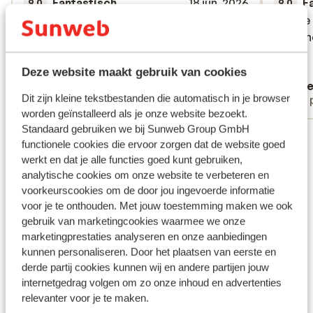
Fantastisch
18 jun. 2026
F
9.0
9.0
Mooi, rustig, netjes, schoon, ruime kamer,
Mooi, rustig, netjes, schoon, ruime kamer,
Goede l
Goede l
heel goed ontbijt, weinig tot geen kinderen
heel goed ontbijt, weinig tot geen kinderen
person
person
(halverwege juni), heel vriendelijk
(halverwege juni), heel vriendelijk
personeel.
personeel.
Deze website maakt gebruik van cookies
Ingrid
Will
Dit zijn kleine tekstbestanden die automatisch in je browser
Met partner
Met 
worden geïnstalleerd als je onze website bezoekt.
Standaard gebruiken we bij Sunweb Group GmbH
Bekijk alle 14 ervaringen
functionele cookies die ervoor zorgen dat de website goed
Ligging
werkt en dat je alle functies goed kunt gebruiken,
analytische cookies om onze website te verbeteren en
voorkeurscookies om de door jou ingevoerde informatie
voor je te onthouden. Met jouw toestemming maken we ook
gebruik van marketingcookies waarmee we onze
marketingprestaties analyseren en onze aanbiedingen
Bekijk op kaart
kunnen personaliseren. Door het plaatsen van eerste en
derde partij cookies kunnen wij en andere partijen jouw
internetgedrag volgen om zo onze inhoud en advertenties
relevanter voor je te maken.