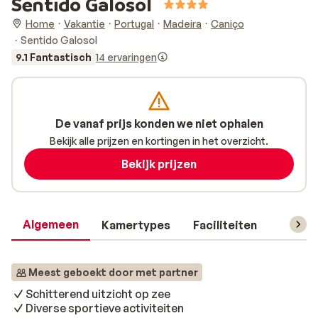
Sentido Galosol
Home
Vakantie
Portugal
Madeira
Caniço
Sentido Galosol
9.1 Fantastisch
14 ervaringen
De vanaf prijs konden we niet ophalen
Bekijk alle prijzen en kortingen in het overzicht.
Bekijk prijzen
Algemeen
Kamertypes
Faciliteiten
Reisin
Meest geboekt door met partner
Schitterend uitzicht op zee
Diverse sportieve activiteiten