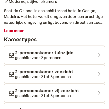
Moderne, stijlvolle kamers
Sentido Galosol is een schitterend hotel in Caniço,
Madeira. Het hotel wordt omgeven door een prachtige
natuurlijke omgeving en ligt bovendien direct aan zee.
Vanwege deze geweldige ligging kun je hier genieten
Lees meer
van een indrukwekkend uitzicht. Maar liefst 3
Kamertypes
restaurants vind je in Hotel Galosol. Zo is er een buffet
restaurant en een restaurant waar de lekkerste
visgerechten worden geserveerd. Je zonnige
2-persoonskamer tuinzijde
vakantiedag afsluiten kan het beste met een tropische
geschikt voor 2 personen
cocktail in de Capoeira Pub. Het hotel beschikt over
nette kamers, die stijlvol zijn ingericht. Squash,
2-persoonskamer zeezicht
basketbal en volleybal zijn slechts enkele voorbeelden
geschikt voor 2 tot 3 personen
van de sportieve activiteiten die je hier kunt
ondernemen. En als het vervolgens tijd is voor
2-persoonskamer zij zeezicht
ontspanning, is een bezoekje aan het wellnesscenter
geschikt voor 2 tot 3 personen
aan absolute must. De zonaanbidders hebben
waarschijnlijk al voldoende aan een plekje op één van de