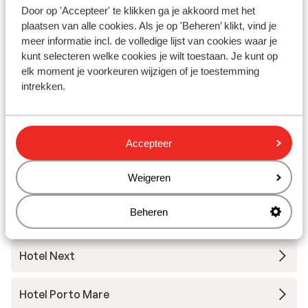
In de buurt
Door op 'Accepteer' te klikken ga je akkoord met het
plaatsen van alle cookies. Als je op 'Beheren’ klikt, vind je
Afstand tot centrum: circa 2,5 kilometer
meer informatie incl. de volledige lijst van cookies waar je
Luchthaven: 8 km
kunt selecteren welke cookies je wilt toestaan. Je kunt op
Bushalte: 50 m
elk moment je voorkeuren wijzigen of je toestemming
intrekken.
Andere accommodaties in Madeira
Hotel The Cliff Bay
Accepteer
Weigeren
Hotel Savoy Palace
Beheren
Castanheiro Boutique Hotel
Hotel Next
Hotel Porto Mare