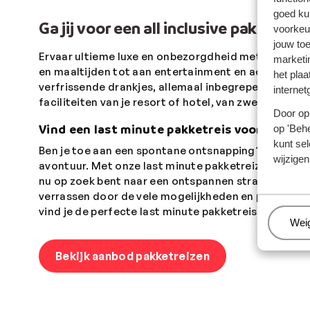
goed ku
Ga jij voor een all inclusive pakketreis
voorkeu
jouw to
Ervaar ultieme luxe en onbezorgdheid met een
all i
marketi
en maaltijden tot aan entertainment en activiteiten.
het plaa
verfrissende drankjes, allemaal inbegrepen in de prij
internet
faciliteiten van je resort of hotel, van zwembaden e
Door op 
Vind een last minute pakketreis voor elk ge
op 'Behe
kunt sel
Ben je toe aan een spontane ontsnapping? Ontdek d
wijzigen
avontuur. Met onze last minute pakketreizen hoef j
nu op zoek bent naar een ontspannen strandvakanti
verrassen door de vele mogelijkheden en profiteer v
vind je de perfecte last minute pakketreis die past 
Beh
Wei
Bekijk aanbod pakketreizen