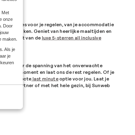
. Met
e onze
wijl wij alles voor je regelen, van je accommodatie
n. Door
 over te maken. Geniet van heerlijke maaltijden en
 jouw
jl je geniet van de
luxe 5-sterren all inclusive
te maken.
. Als je
aar je
rkeuren
rrassen door de spanning van het onverwachte
laatste moment en laat ons de rest regelen. Of je
en de perfecte
last minute
optie voor jou. Laat je
 met je partner of met het hele gezin, bij Sunweb
en?