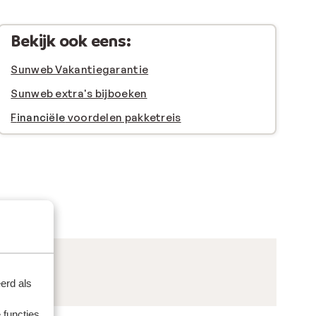
Bekijk ook eens:
Sunweb Vakantiegarantie
Sunweb extra's bijboeken
F
inanciële
voordelen pakketreis
erd als
 functies