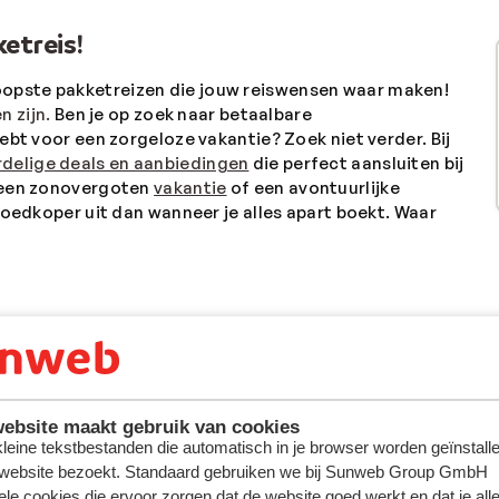
etreis!
opste pakketreizen die jouw reiswensen waar maken!
n zijn.
Ben je op zoek naar betaalbare
ebt voor een zorgeloze vakantie? Zoek niet verder. Bij
delige deals en aanbiedingen
die perfect aansluiten bij
r een zonovergoten
vakantie
of een avontuurlijke
goedkoper uit dan wanneer je alles apart boekt. Waar
ebsite maakt gebruik van cookies
 kleine tekstbestanden die automatisch in je browser worden geïnstalle
 website bezoekt. Standaard gebruiken we bij Sunweb Group GmbH
ele cookies die ervoor zorgen dat de website goed werkt en dat je alle