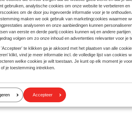
nt gebruiken, analytische cookies om onze website te verbeteren en
?
rscookies om de door jou ingevoerde informatie voor je te onthouden
estemming maken we ook gebruik van marketingcookies waarmee w
nclusive pakketreis
van Sunweb. Laat alle stress achter je ter
ngprestaties analyseren en onze aanbiedingen kunnen personalisere
 Met een all inclusive pakketreis hoef je je nergens zorgen
tsen van eerste en derde partij cookies kunnen wij en andere partijen
s van je vakantie. Verlies jezelf in de ontspannen sfeer terwi
gedrag volgen om zo onze inhoud en advertenties relevanter voor je 
n spa's tot aan sportfaciliteiten en entertainment.
'Accepteer' te klikken ga je akkoord met het plaatsen van alle cookies
zelschap
ren’ klikt, vind je meer informatie incl. de volledige lijst van cookies w
ecteren welke cookies je wilt toestaan. Je kunt op elk moment je voo
an onze last minute pakketreizen bij Sunweb en laat je ve
 of je toestemming intrekken.
e niet maanden van tevoren te plannen. Boek gewoon op het 
e, een bruisende
citytrip
of een avontuurlijke reis, wij hebb
an onze scherpe aanbiedingen. Of je nu alleen op reis gaat,
bij jouw wensen en budget. Waar ga jij jouw pakketreis boek
eren
geren
Accepteer