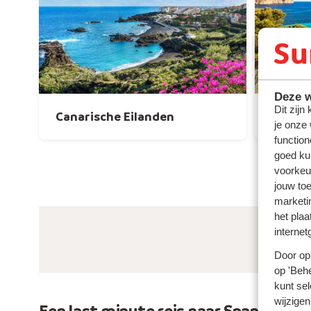
Deze w
Dit zijn
Canarische Eilanden
Mallor
je onze
function
goed ku
voorkeu
jouw to
marketi
het plaa
internet
Door op 
op 'Behe
kunt sel
wijzigen
Een last minute reis naar Spanje voor