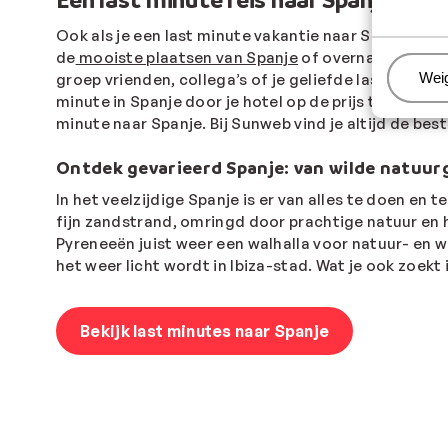
Ook als je een last minute vakantie naar Spanje zoek
de
mooiste plaatsen van Spanje
of overnacht je lie
Beh
Wei
groep vrienden, collega’s of je geliefde last minute w
minute in Spanje door je hotel op de prijs te select
minute naar Spanje. Bij Sunweb vind je altijd de bes
Ontdek gevarieerd Spanje: van wilde natuur
In het veelzijdige Spanje is er van alles te doen en
fijn zandstrand, omringd door prachtige natuur en h
Pyreneeën juist weer een walhalla voor natuur- en w
het weer licht wordt in Ibiza-stad. Wat je ook zoekt
Bekijk last minutes naar Spanje