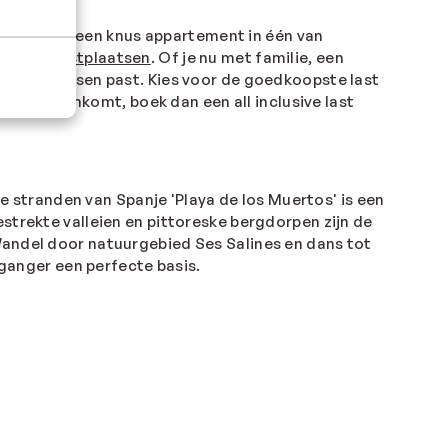
 Ga jij voor een knus appartement in één van
mooiste kustplaatsen
. Of je nu met familie, een
dat bij je wensen past. Kies voor de goedkoopste last
e hotel aankomt, boek dan een all inclusive last
te stranden van Spanje 'Playa de los Muertos' is een
strekte valleien en pittoreske bergdorpen zijn de
Wandel door natuurgebied Ses Salines en dans tot
eganger een perfecte basis.