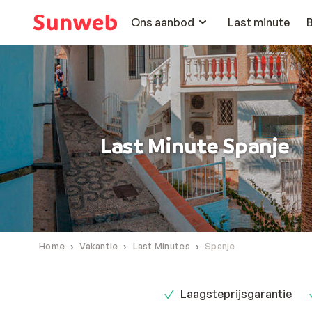
Ons aanbod
Last minute
Last Minute Spanje
Home
Vakantie
Last Minutes
Spanje
Laagsteprijsgarantie