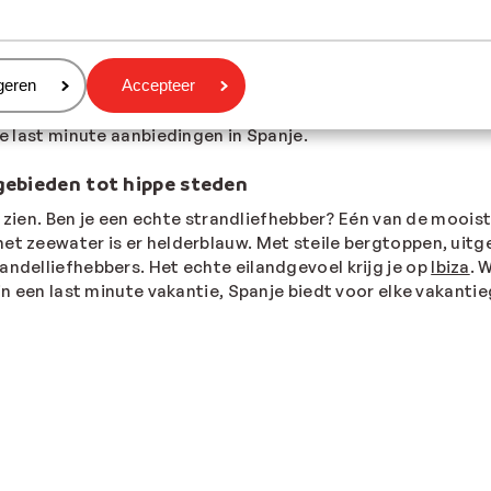
t, heb je ruime keuze aan hotels, appartementen en villa’s.
ver in een hotel aan de kust? Ontdek dan
één van deze vijf 
eren
geren
Accepteer
ilt reizen: je vindt ook kort voor vertrek een fijn verblijf 
eren. Wil je helemaal nergens aan hoeven denken zodra je in j
te last minute aanbiedingen in Spanje.
gebieden tot hippe steden
 te zien. Ben je een echte strandliefhebber? Eén van de moois
et zeewater is er helderblauw. Met steile bergtoppen, uitge
andelliefhebbers. Het echte eilandgevoel krijg je op
Ibiza
. 
 in een last minute vakantie, Spanje biedt voor elke vakanti