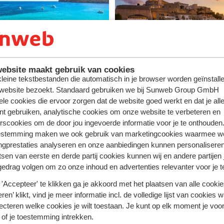
ebsite maakt gebruik van cookies
 kleine tekstbestanden die automatisch in je browser worden geïnstalle
ca
Ibiza
 website bezoekt. Standaard gebruiken we bij Sunweb Group GmbH
ele cookies die ervoor zorgen dat de website goed werkt en dat je alle
nt gebruiken, analytische cookies om onze website te verbeteren en
rscookies om de door jou ingevoerde informatie voor je te onthouden
estemming maken we ook gebruik van marketingcookies waarmee w
ngprestaties analyseren en onze aanbiedingen kunnen personalisere
tsen van eerste en derde partij cookies kunnen wij en andere partijen
gedrag volgen om zo onze inhoud en advertenties relevanter voor je 
'Accepteer' te klikken ga je akkoord met het plaatsen van alle cookies
ren’ klikt, vind je meer informatie incl. de volledige lijst van cookies w
ecteren welke cookies je wilt toestaan. Je kunt op elk moment je voo
 of je toestemming intrekken.
 ieder reisgezelschap