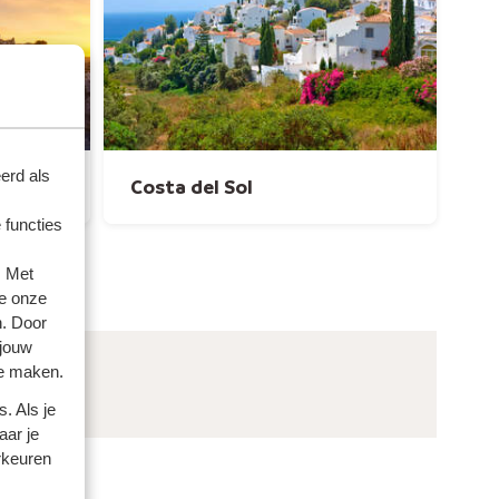
erd als
Costa del Sol
 functies
. Met
e onze
n. Door
 jouw
te maken.
. Als je
aar je
rkeuren