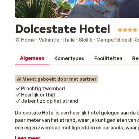
Dolcestate Hotel
Home
Vakantie
Italië
Sicilië
Campofelice di Ro
Algemeen
Kamertypes
Faciliteiten
Re
Meest geboekt door met partner
Prachtig zwembad
Heerlijk ontbijt
Je bent zo op het strand
Dolcestate Hotel is een heerlijk hotel gelegen aan de ku
paar meter van het strand, waar je kunt genieten van 
een eigen zwembad met ligbedden en parasols, waar j
het zonnetje. Het strand is vlakbij en biedt een prach
Lees meer