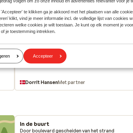
gedrag volgen om zo onze inhoud en advertenties relevanter voor je 
'Accepteer' te klikken ga je akkoord met het plaatsen van alle cookies
ren’ klikt, vind je meer informatie incl. de volledige lijst van cookies w
Meest geboekt door met p
ecteren welke cookies je wilt toestaan. Je kunt op elk moment je voo
 of je toestemming intrekken.
 2026
Redelijk
24 sep.
2.9
luxe
luxe
Prisen er alt for dyr da flere ting var lukket ned på
Prisen er alt for dyr da flere ting var lukket ned på
t.
t.
hotellet så som underholdning den ene bar og den 
hotellet så som underholdning den ene bar og den 
restaurant
restaurant
eren
geren
Accepteer
g…
g…
Vertalen naar het Nederlands (BE)
per.
Dorrit Hansen
Met partner
kon
In de buurt
Door boulevard gescheiden van het strand