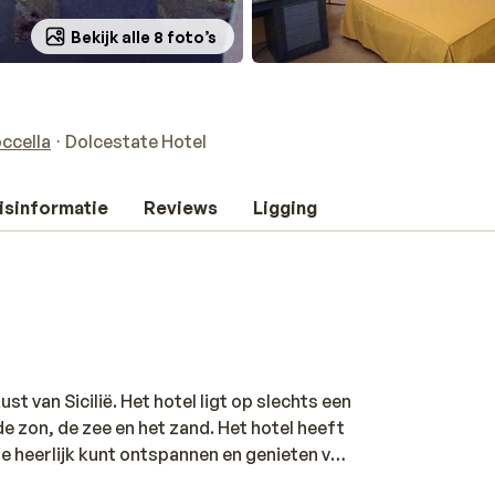
Bekijk alle 8 foto’s
ccella
Dolcestate Hotel
isinformatie
Reviews
Ligging
st van Sicilië. Het hotel ligt op slechts een
de zon, de zee en het zand. Het hotel heeft
e heerlijk kunt ontspannen en genieten van
tig uitzicht op de Middellandse Zee. Je kunt