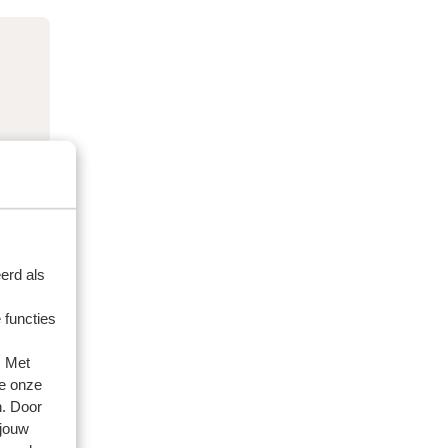
erd als
 functies
. Met
e onze
n. Door
 jouw