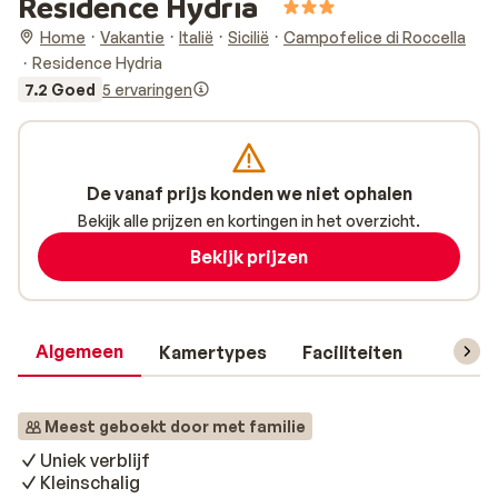
Residence Hydria
Home
Vakantie
Italië
Sicilië
Campofelice di Roccella
Residence Hydria
7.2 Goed
5 ervaringen
De vanaf prijs konden we niet ophalen
Bekijk alle prijzen en kortingen in het overzicht.
Bekijk prijzen
Algemeen
Kamertypes
Faciliteiten
Reisin
Meest geboekt door met familie
Uniek verblijf
Kleinschalig