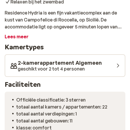
Relaxen bij het zwembad
Residence Hydria is een fijn vakantiecomplex aan de
kust van Campofelice di Roccella, op Sicilië. De
accommodatie ligt op ongeveer 5 minuten lopen van
het strand, waar je kunt genieten van zon, zee en
Lees meer
stranddagen op z’n Italiaans. De appartementen van
Kamertypes
Residence Hydria zijn ruim en comfortabel ingericht en
van alle gemakken voorzien. Je beschikt over een
keuken met benodigdheden, een slaapkamer met een
2-kamerappartement Algemeen
tweepersoonsbed, een woonkamer met slaapbank en
geschikt voor 2 tot 4 personen
een balkon of terras met uitzicht op de tuin of de zee.
Er is een zwembad met ligbedden en parasols, dat net
Faciliteiten
als de bar bij het zwembad aan het einde van mei
geopend wordt, conform contract. Ideaal voor wie op
Officiële classificatie: 3 sterren
zoek is naar een rustige, zelfstandige vakantie op een
totaal aantal kamers / appartementen: 22
mooie locatie aan zee.
totaal aantal verdiepingen: 1
totaal aantal gebouwen: 11
klasse: comfort