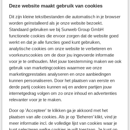
dwars door onze tuin te banjeren, om maar
geslote
Deze website maakt gebruik van cookies
niet om te hoeven lopen en tenslotte was
middag
het jammer dat de receptie en de leiding
achters
Dit zijn kleine tekstbestanden die automatisch in je browser
nauwelijks Engels spraken, waardoor er
zaten l
Bekijk op kaart
worden geïnstalleerd als je onze website bezoekt.
van een echt contact geen sprake was.
Het wa
Standaard gebruiken we bij Sunweb Group GmbH
Ook was er veel herrie op een naburig park,
op maa
functionele cookies die ervoor zorgen dat de website goed
werkt en dat je alle functies goed kunt gebruiken,
maar daar kon onze residentie natuurlijk
zaterd
analytische cookies om onze website te verbeteren en
weinig aan doen.
handdo
voorkeurscookies om de door jou ingevoerde informatie
ons ve
In de buurt
voor je te onthouden. Met jouw toestemming maken we ook
weer s
Strand: 200 m
gebruik van marketingcookies waarmee we onze
hier ni
Centrum Campofelice di rocella: 4 km
marketingprestaties analyseren en onze aanbiedingen
kregen
Centrum Cefalu: 17 km
kunnen personaliseren. Door het plaatsen van eerste en
helft 
Luchthaven: 82 km
derde partij cookies kunnen wij en andere partijen jouw
zo vers
Winkels: 4 km
internetgedrag volgen om zo onze inhoud en advertenties
tijdens
(Mini)supermarkt: 4 km
relevanter voor je te maken.
lang aa
Restaurant: 4 km
Door op 'Accepteer' te klikken ga je akkoord met het
worden
plaatsen van alle cookies. Als je op 'Beheren’ klikt, vind je
overver
meer informatie incl. de volledige lijst van cookies waar je
Andere accommodaties in Sicilië
aanwezi
kunt selecteren welke cookies je wilt toestaan. Je kunt op