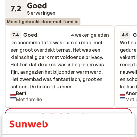
Goed
7.2
5 ervaringen
Meest geboekt door met familie
Goed
4 weken geleden
G
7.4
4.9
De accommodatie was ruim en mooi met
De accommodatie was ruim en mooi met
We hebb
We hebb
een groot overdekt terras. Het was een
een groot overdekt terras. Het was een
geduren
geduren
kleinschalig park met voldoende privacy.
kleinschalig park met voldoende privacy.
vakanti
vakanti
Het feit dat de airco was inbegrepen was
Het feit dat de airco was inbegrepen was
recepti
recepti
fijn, aangezien het bijzonder warm werd.
fijn, aangezien het bijzonder warm werd.
nauwel
nauwel
Het zwembad was fantastisch, groot en
Het zwembad was fantastisch, groot en
en scho
en scho
schoon. De beloofde ligging vlakbij zee
schoon. De beloofd...
meer
keihard
keihard
Bert
Ano
klopte, maar het strand was vies en
zwembad
Met familie
Met 
nauwelijks toegankelijk. Wel enkele
keer ge
minpuntjes: de wifi werkte nauwelijks en
muziek 
Bekijk alle 5 ervaringen
kon ook niet verbeterd worden; er waren
harde 
enkele Italiaanse buren, die het volstrekt
naastg
Ligging
normaal vonden om door onze heg en
Daarbij