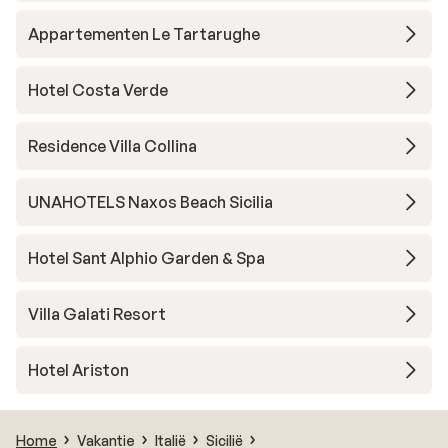
raam op
Appartementen Le Tartarughe
geeft e
rond o
Hotel Costa Verde
waarsch
huisjes
vriende
Residence Villa Collina
er veel
Soms za
UNAHOTELS Naxos Beach Sicilia
uur, du
dicht d
Hotel Sant Alphio Garden & Spa
en dan 
slaapka
lopen l
Villa Galati Resort
afval e
een han
Hotel Ariston
Aanwezi
ruim. A
restaur
Home
Vakantie
Italië
Sicilië