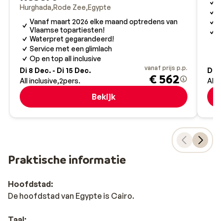
D
handbeschilderd aardewerk. En vergeet niet: afdingen
Hurghada
Rode Zee
Egypte
I
is hier heel normaal. Fijne vakantie!
Vanaf maart 2026 elke maand optredens van
A
Vlaamse topartiesten!
6
Waterpret gegarandeerd!
Service met een glimlach
Op en top all inclusive
vanaf prijs p.p.
Di 8 Dec. - Di 15 Dec.
Di 8
€ 562
All inclusive
2
pers.
All 
Bekijk
Praktische informatie
Hoofdstad:
De hoofdstad van Egypte is Cairo.
Taal: