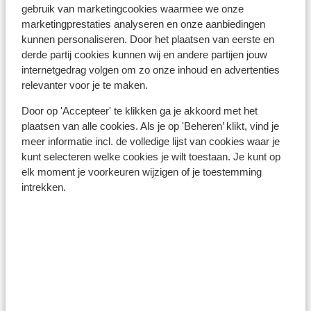
beter om dit met euro's te betalen.
gebruik van marketingcookies waarmee we onze
marketingprestaties analyseren en onze aanbiedingen
Telefoneren:
kunnen personaliseren. Door het plaatsen van eerste en
Je kunt met je mobiele telefoon telefoneren in Egypte.
derde partij cookies kunnen wij en andere partijen jouw
Wij adviseren om dit zoveel mogelijk te beperken,
internetgedrag volgen om zo onze inhoud en advertenties
relevanter voor je te maken.
vanwege de hoge kosten die hiervoor worden
verrekend. Informeer voorafgaand uw vakantie
Door op 'Accepteer' te klikken ga je akkoord met het
hierover bij uw provider. Wilt u gebruikmaken van het
plaatsen van alle cookies. Als je op 'Beheren’ klikt, vind je
internet via je telefoon? Wij raden aan om dit via een
meer informatie incl. de volledige lijst van cookies waar je
Wireless netwerk te doen. Zet ook altijd in het
kunt selecteren welke cookies je wilt toestaan. Je kunt op
buitenland uw dataroaming uit.
elk moment je voorkeuren wijzigen of je toestemming
intrekken.
Alarmnummer:
Het alarmnummer in Egypte voor de politie is 122. Het
nummer van de brandweer is 180 en indien je een
ambulance nodig heeft, bel je 123.
Bagage:
Neem je afwijkende bagage mee, dan kun je dit