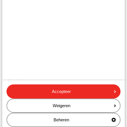
aangeven tijdens de online boeking. Geef je dit direct
door, dan word er na de boeking contact met je
opgenomen door een medewerker van het Contact
Center. De medewerker neemt de procedure met je
door.
Hieronder vind je een kleine opsomming van afwijkende
bagage die je kunt meenemen:
• Duikuitrusting
• Fiets
• Golfuitrusting
Accepteer
• Kite, waveboard of wakeboard
• Muziekinstrumenten
Weigeren
• Surfplank
Beheren
• Visuitrusting