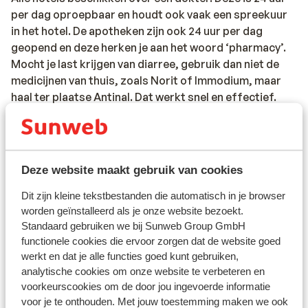
per dag oproepbaar en houdt ook vaak een spreekuur
in het hotel. De apotheken zijn ook 24 uur per dag
geopend en deze herken je aan het woord ‘pharmacy’.
Mocht je last krijgen van diarree, gebruik dan niet de
medicijnen van thuis, zoals Norit of Immodium, maar
haal ter plaatse Antinal. Dat werkt snel en effectief.
Vaccinatie:
Voor actuele informatie betreffende vaccinaties en
andere gegevens over gezondheid en reizen kijk op de
Deze website maakt gebruik van cookies
site van LCR: https://www.lcr.nl/.
Dit zijn kleine tekstbestanden die automatisch in je browser
worden geïnstalleerd als je onze website bezoekt.
Let op:
Standaard gebruiken we bij Sunweb Group GmbH
Door de sterk wisselende dollarkoers hebben wij de
functionele cookies die ervoor zorgen dat de website goed
prijs voor het visum in dollars gepubliceerd, maar ter
werkt en dat je alle functies goed kunt gebruiken,
plaatse kun je het visum gewoon in euro's betalen.
analytische cookies om onze website te verbeteren en
Mocht je een excursie willen boeken, neem hier dan ook
voorkeurscookies om de door jou ingevoerde informatie
genoeg euro's voor mee. Wegens de hoge koers is het
voor je te onthouden. Met jouw toestemming maken we ook