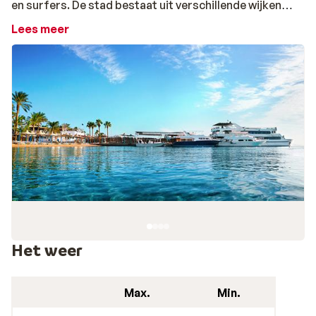
en surfers. De stad bestaat uit verschillende wijken
waaronder het moderne toeristische centrum Sakkala
Lees meer
en het oude centrum Dahar waar je de echte Egyptische
sfeer ervaart. Bekijk ook eens deze leuke tips over
Hurghada. Langs de lange kuststrook zuidelijk van
Sakkala liggen prachtige hotels, vaak direct aan het
strand. Ten zuiden van de stad ligt het vliegveld van
Hurghada wat betekent dat je na de landing in mum van
tijd met een cocktail aan het strand ligt, of aanschuift
voor één van de heerlijke gerechten in het restaurant
van je hotel. Alles vers bereid; van een lekkere pizza of
een frisse salade tot een echte Egyptische falafel. Krijg
jij al zin in een vakantie naar Hurghada in Egypte?
Met je gezin of samen met je partner? Vind je
perfecte vakantie
Het weer
Laat je tijdens je vakantie verwennen in één van de
Max.
Min.
schitterende all inclusive hotels in Hurghada. Er zijn
fijne hotels die ideaal zijn voor een
familievakantie
en