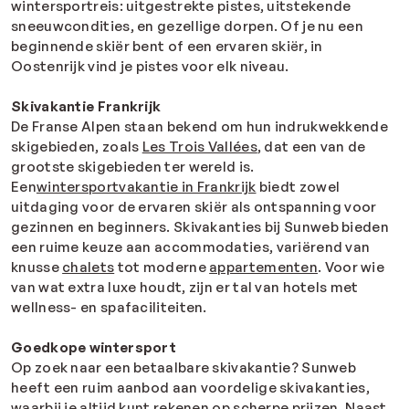
wintersportreis: uitgestrekte pistes, uitstekende
sneeuwcondities, en gezellige dorpen. Of je nu een
beginnende skiër bent of een ervaren skiër, in
Oostenrijk vind je pistes voor elk niveau.
Skivakantie Frankrijk
De Franse Alpen staan bekend om hun indrukwekkende
skigebieden, zoals
Les Trois Vallées
, dat een van de
grootste skigebieden ter wereld is.
Een
wintersportvakantie in Frankrijk
biedt zowel
uitdaging voor de ervaren skiër als ontspanning voor
gezinnen en beginners.
Skivakanties bij Sunweb bieden
een ruime keuze aan accommodaties, variërend van
knusse
chalets
tot moderne
appartementen
.
Voor wie
van wat extra luxe houdt, zijn er tal van hotels met
wellness- en spafaciliteiten.
Goedkope wintersport
Op zoek naar een betaalbare skivakantie? Sunweb
heeft een ruim aanbod aan voordelige skivakanties,
waarbij je altijd kunt rekenen op scherpe prijzen. Naast