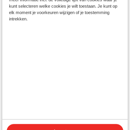
kunt selecteren welke cookies je wilt toestaan. Je kunt op
Bekijk aanbod
elk moment je voorkeuren wijzigen of je toestemming
intrekken.
Populaire bestemmingen
Oostenrijk
Frankrijk
Italie
Andorra
Mayrhofen