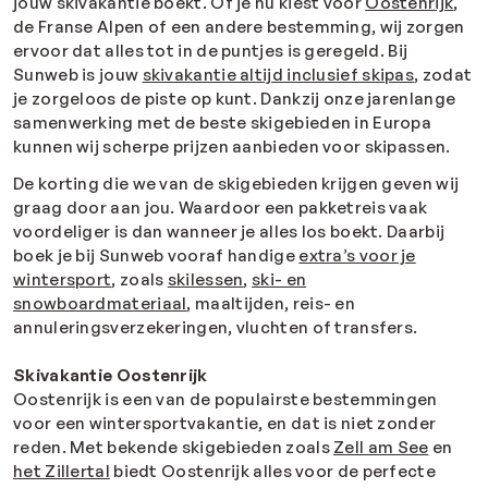
jouw skivakantie boekt. Of je nu kiest voor
Oostenrijk
,
de Franse Alpen of een andere bestemming, wij zorgen
ervoor dat alles tot in de puntjes is geregeld. Bij
Sunweb is jouw
skivakantie altijd inclusief skipas
, zodat
je zorgeloos de piste op kunt. Dankzij onze jarenlange
samenwerking met de beste skigebieden in Europa
kunnen wij scherpe prijzen aanbieden voor skipassen.
De korting die we van de skigebieden krijgen geven wij
graag door aan jou. Waardoor een pakketreis vaak
voordeliger is dan wanneer je alles los boekt. Daarbij
boek je bij Sunweb vooraf handige
extra’s voor je
wintersport
, zoals
skilessen
,
ski- en
snowboardmateriaal
, maaltijden, reis- en
annuleringsverzekeringen, vluchten of transfers.
Skivakantie Oostenrijk
Oostenrijk is een van de populairste bestemmingen
voor een wintersportvakantie, en dat is niet zonder
reden. Met bekende skigebieden zoals
Zell am See
en
het Zillertal
biedt Oostenrijk alles voor de perfecte