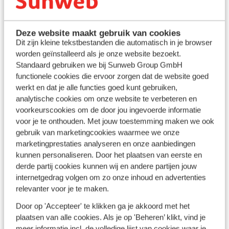
Short ski
Mini skivakantie
Deze website maakt gebruik van cookies
Weekend of midweek skiën
Dit zijn kleine tekstbestanden die automatisch in je browser
worden geïnstalleerd als je onze website bezoekt.
Standaard gebruiken we bij Sunweb Group GmbH
functionele cookies die ervoor zorgen dat de website goed
Totally Snow
Totally Snow voor
werkt en dat je alle functies goed kunt gebruiken,
studenten
analytische cookies om onze website te verbeteren en
Gegarandeerd goede
voorkeurscookies om de door jou ingevoerde informatie
feesten
voor je te onthouden. Met jouw toestemming maken we ook
gebruik van marketingcookies waarmee we onze
marketingprestaties analyseren en onze aanbiedingen
kunnen personaliseren. Door het plaatsen van eerste en
derde partij cookies kunnen wij en andere partijen jouw
internetgedrag volgen om zo onze inhoud en advertenties
relevanter voor je te maken.
Door op 'Accepteer' te klikken ga je akkoord met het
Kerst in de sneeuw
plaatsen van alle cookies. Als je op 'Beheren’ klikt, vind je
meer informatie incl. de volledige lijst van cookies waar je