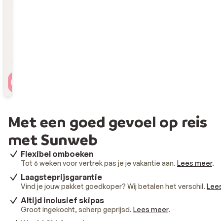
Hoelang
Duur toevoegen
Reizigers
2 personen , 1 kamer
Met een goed gevoel op reis
met Sunweb
Flexibel omboeken
Tot 6 weken voor vertrek pas je je vakantie aan.
Lees meer
.
Laagsteprijsgarantie
Vind je jouw pakket goedkoper? Wij betalen het verschil.
Lee
Altijd inclusief skipas
Groot ingekocht, scherp geprijsd.
Lees meer
.