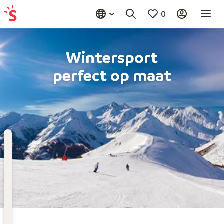
0
Wintersport
perfect op maat
Bestemming
Kies bestemming
Wanneer
Vertrekdatum
Vervoer
Selecteer vervoersmiddel