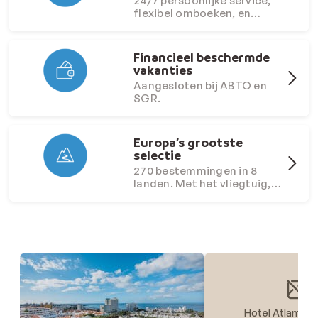
24/7 persoonlijke service,
flexibel omboeken, en
scherpe prijzen.
Financieel beschermde
vakanties
Aangesloten bij ABTO en
SGR.
Europa’s grootste
selectie
270 bestemmingen in 8
landen. Met het vliegtuig,
de bus of eigen vervoer.
Hotel Atlantic