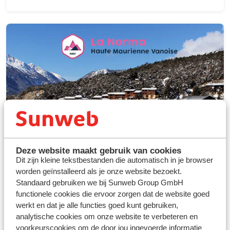
Deze website maakt gebruik van cookies
Dit zijn kleine tekstbestanden die automatisch in je browser
La Norma
worden geïnstalleerd als je onze website bezoekt.
Waar kinderen centraal staan
Standaard gebruiken we bij Sunweb Group GmbH
functionele cookies die ervoor zorgen dat de website goed
Sneeuwzeker
werkt en dat je alle functies goed kunt gebruiken,
Perfect voor alle niveau's
analytische cookies om onze website te verbeteren en
voorkeurscookies om de door jou ingevoerde informatie
Gelegen in de bossen