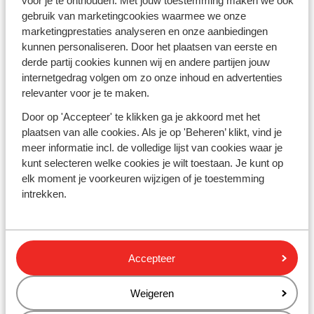
voor je te onthouden. Met jouw toestemming maken we ook
Ook buiten de heetste maanden blijft het weer prettig,
gebruik van marketingcookies waarmee we onze
waardoor je volop geniet van het strand, de natuur en
marketingprestaties analyseren en onze aanbiedingen
de Griekse sfeer. Van de warme zomer tot de milde
kunnen personaliseren. Door het plaatsen van eerste en
periodes ervoor en erna: Kreta is een bestemming waar
derde partij cookies kunnen wij en andere partijen jouw
de zon vaak aanwezig is.
internetgedrag volgen om zo onze inhoud en advertenties
relevanter voor je te maken.
Weer op Kreta in april en mei
Door op 'Accepteer' te klikken ga je akkoord met het
Voor wie houdt van aangename temperaturen en
plaatsen van alle cookies. Als je op 'Beheren’ klikt, vind je
rustiger reist, zijn april en mei fijne maanden om Kreta
meer informatie incl. de volledige lijst van cookies waar je
te bezoeken. In
april
laat de lente zich zien en is het
kunt selecteren welke cookies je wilt toestaan. Je kunt op
weer op Kreta mild, met temperaturen rond de 20 tot
elk moment je voorkeuren wijzigen of je toestemming
22 graden. Ideaal voor wandelen, sightseeing en
intrekken.
culturele uitstappen. In
mei
wordt het merkbaar warmer
en loopt de temperatuur op tot zo’n 25 graden. Een
perfecte periode om het eiland te ontdekken voordat
de echte zomerhitte begint. Ook de watertemperatuur
op Kreta is in mei al prettig voor een verfrissende duik
Accepteer
in zee.
Weigeren
Weer op Kreta in september en oktober