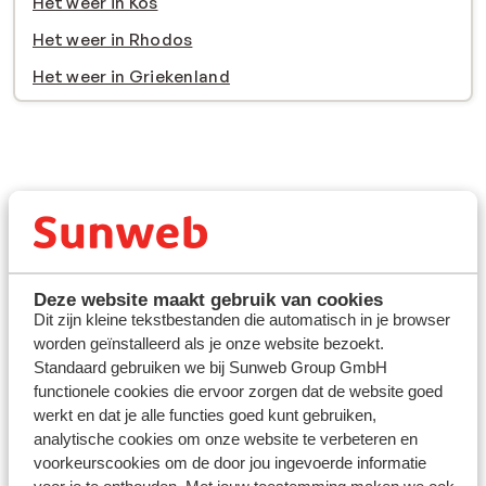
Het weer in Kos
Het weer in Rhodos
Het weer in Griekenland
Hoe warm is het op Kreta?
Deze website maakt gebruik van cookies
Dit zijn kleine tekstbestanden die automatisch in je browser
worden geïnstalleerd als je onze website bezoekt.
Als je aan Kreta denkt, denk je waarschijnlijk aan warme
Standaard gebruiken we bij Sunweb Group GmbH
en zonnige dagen en dat is precies wat je mag
functionele cookies die ervoor zorgen dat de website goed
verwachten. Kreta, de zonnige parel van Griekenland,
werkt en dat je alle functies goed kunt gebruiken,
staat bekend om zijn heerlijke mediterrane klimaat. Het
analytische cookies om onze website te verbeteren en
weer op Kreta is ideaal voor een
zomervakantie
, met
voorkeurscookies om de door jou ingevoerde informatie
lange, zonnige dagen en aangename temperaturen.