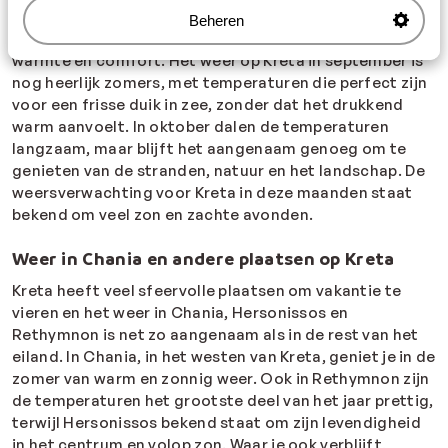
September
en
oktober
zijn ideale maanden om Kreta te
Beheren
bezoeken als je houdt van een fijne balans tussen
warmte en comfort. Het weer op Kreta in september is
nog heerlijk zomers, met temperaturen die perfect zijn
voor een frisse duik in zee, zonder dat het drukkend
warm aanvoelt. In oktober dalen de temperaturen
langzaam, maar blijft het aangenaam genoeg om te
genieten van de stranden, natuur en het landschap. De
weersverwachting voor Kreta in deze maanden staat
bekend om veel zon en zachte avonden.
Weer in Chania en andere plaatsen op Kreta
Kreta heeft veel sfeervolle plaatsen om vakantie te
vieren en het weer in Chania, Hersonissos en
Rethymnon is net zo aangenaam als in de rest van het
eiland. In Chania, in het westen van Kreta, geniet je in de
zomer van warm en zonnig weer. Ook in Rethymnon zijn
de temperaturen het grootste deel van het jaar prettig,
terwijl Hersonissos bekend staat om zijn levendigheid
in het centrum en volop zon.
Waar je ook verblijft,