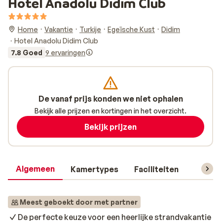
Hotel Anadolu Didim Club
Home
Vakantie
Turkije
Egeïsche Kust
Didim
Hotel Anadolu Didim Club
7.8 Goed
9 ervaringen
De vanaf prijs konden we niet ophalen
Bekijk alle prijzen en kortingen in het overzicht.
Bekijk prijzen
Algemeen
Kamertypes
Faciliteiten
Reisin
Meest geboekt door met partner
De perfecte keuze voor een heerlijke strandvakantie