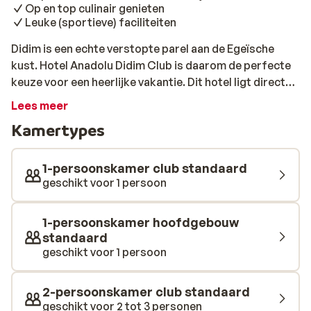
Op en top culinair genieten
Leuke (sportieve) faciliteiten
Didim is een echte verstopte parel aan de Egeïsche
kust. Hotel Anadolu Didim Club is daarom de perfecte
keuze voor een heerlijke vakantie. Dit hotel ligt direct
aan het prachtige zandstrand met kraakhelder blauw
Lees meer
water. Het centrum van Didim is enkele kilometers
Kamertypes
verderop van het hotel te vinden. De Barstreet, met vele
gezellige bars, cafés en clubs, is zelfs lopend te
bereiken! Met 2 buffetrestaurants en 6 à-la-carte
1-persoonskamer club standaard
restaurants is het hotel een culinair paradijs. Geniet
geschikt voor 1 persoon
van de heerlijke internationale buffetten of ga een keer
voor wat anders en dineer bijv. bij het Italiaanse, Turkse
1-persoonskamer hoofdgebouw
of visrestaurant. Er zijn verschillende wandelpaden met
standaard
kleurrijke bomen en planten en ervaar je een tropisch
geschikt voor 1 persoon
vakantiegevoel. Het enige wat nog mist een tropische
(non-) alcholische cocktail van de pool- of strandbar.
2-persoonskamer club standaard
Voor volledige ontspanning boek je een rustgevende
geschikt voor 2 tot 3 personen