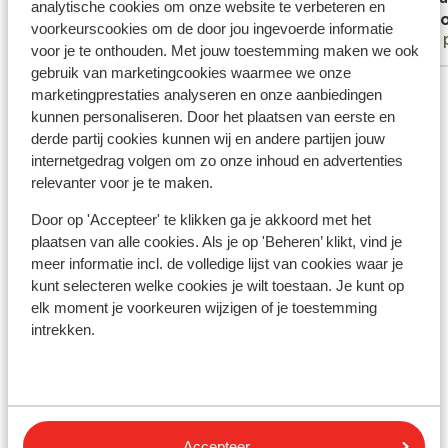
analytische cookies om onze website te verbeteren en
Victor vlijter
B. H
ligeled
voorkeurscookies om de door jou ingevoerde informatie
Met partner
Met 
vafler 
voor je te onthouden. Met jouw toestemming maken we ook
Toilett
gebruik van marketingcookies waarmee we onze
Bekijk alle 9 ervaringen
musik f
marketingprestaties analyseren en onze aanbiedingen
man kun
kunnen personaliseren. Door het plaatsen van eerste en
Ligging
derde partij cookies kunnen wij en andere partijen jouw
fint og
internetgedrag volgen om zo onze inhoud en advertenties
havde e
relevanter voor je te maken.
booke. 
dato me
Door op 'Accepteer' te klikken ga je akkoord met het
noget l
Bekijk op kaart
plaatsen van alle cookies. Als je op 'Beheren’ klikt, vind je
resorte
meer informatie incl. de volledige lijst van cookies waar je
forhold
kunt selecteren welke cookies je wilt toestaan. Je kunt op
ellers 
elk moment je voorkeuren wijzigen of je toestemming
intrekken.
at hote
42, hvi
In de buurt
opleve 
Aan het strand (zandstrand, ligstoelen (gratis) ,
ugen. V
parasol (gratis) )
anbefale
Centrum Didim center: 2 km
Accepteer