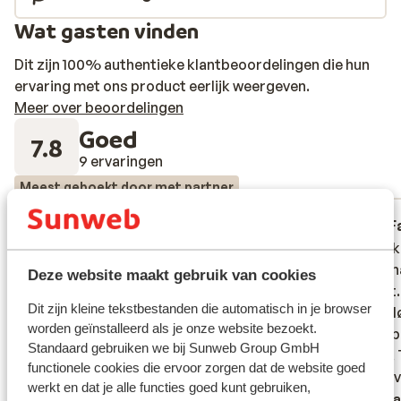
Wat gasten vinden
Dit zijn 100% authentieke klantbeoordelingen die hun
ervaring met ons product eerlijk weergeven.
Meer over beoordelingen
Goed
7.8
9 ervaringen
Meest geboekt door met partner
Fantastisch
26 mei 2026
F
9.1
8.3
Een echt family park met voldoen ruimte
Een echt family park met voldoen ruimte
Vi har 
Vi har 
voor iedereen
voor iedereen
persona
persona
Deze website maakt gebruik van cookies
stedet.
stedet.
Dit zijn kleine tekstbestanden die automatisch in je browser
aldrig 
aldrig 
worden geïnstalleerd als je onze website bezoekt.
var sub
var sub
Standaard gebruiken we bij Sunweb Group GmbH
noget. 
noget. 
functionele cookies die ervoor zorgen dat de website goed
drikkev
drikkev
werkt en dat je alle functies goed kunt gebruiken,
pænt og
Verta