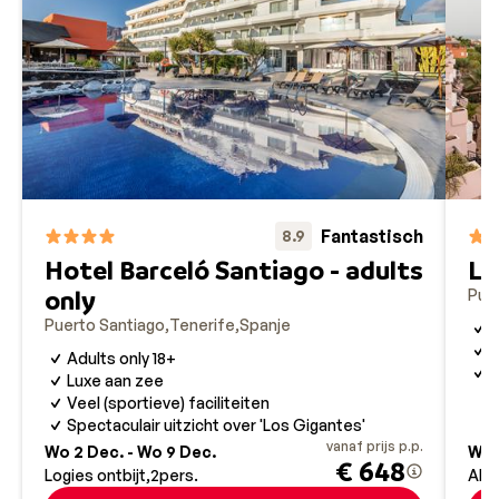
Fantastisch
8.9
Hotel Barceló Santiago - adults
La
only
Pue
Puerto Santiago
Tenerife
Spanje
V
G
Adults only 18+
O
Luxe aan zee
Veel (sportieve) faciliteiten
Spectaculair uitzicht over 'Los Gigantes'
vanaf prijs p.p.
Wo 2 Dec. - Wo 9 Dec.
Wo 
€ 648
Logies ontbijt
2
pers.
All 