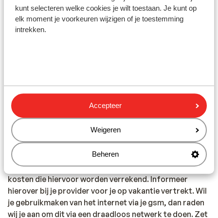
kunt selecteren welke cookies je wilt toestaan. Je kunt op
beschikken, is te allen tijde jouw eigen
elk moment je voorkeuren wijzigen of je toestemming
verantwoordelijkheid.
intrekken.
- In iedere reservering dient er minimaal 1 persoon 18
jaar of ouder te zijn.
Vaccinatie
Voor actuele informatie betreffende vaccinaties en
andere gegevens over gezondheid en reizen kijk je op
Accepteer
de site https://www.belgium.be/language_selection of
de site van het Tropisch Instituut:
https://www.itg.be
Weigeren
Telefoneren
Beheren
Je kan met je gsm telefoneren in Spanje. Wij adviseren
je om dit zoveel mogelijk te beperken vanwege de hoge
kosten die hiervoor worden verrekend. Informeer
hierover bij je provider voor je op vakantie vertrekt. Wil
je gebruikmaken van het internet via je gsm, dan raden
wij je aan om dit via een draadloos netwerk te doen. Zet