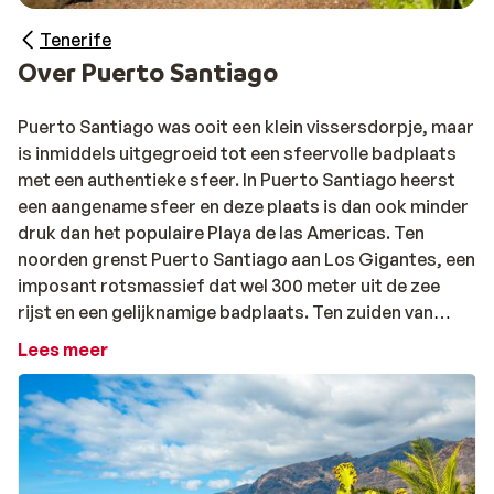
Tenerife
Over Puerto Santiago
Puerto Santiago was ooit een klein vissersdorpje, maar
is inmiddels uitgegroeid tot een sfeervolle badplaats
met een authentieke sfeer. In Puerto Santiago heerst
een aangename sfeer en deze plaats is dan ook minder
druk dan het populaire Playa de las Americas. Ten
noorden grenst Puerto Santiago aan Los Gigantes, een
imposant rotsmassief dat wel 300 meter uit de zee
rijst en een gelijknamige badplaats. Ten zuiden van
Puerto Santiago ligt Playa de la Arena. De rotsachtige
Lees meer
kuststrook van Playa de la Arena tot Los Gigantes
wordt onderbroken door drie smalle baaitjes met
lavastrandjes. Na een dagje zon en strand kan je in het
centrum terecht voor toffe winkeltjes, restaurants en
een aantal gezellige bars.