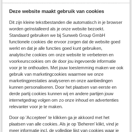
overal zijn automaten aanwezig waar je met de kaart
kan betalen. Ook betalen met creditcard is op vele
Deze website maakt gebruik van cookies
plaatsen mogelijk.
Dit zijn kleine tekstbestanden die automatisch in je browser
Voltage
worden geïnstalleerd als je onze website bezoekt.
Het voltage is net als in België 220 volt. Het
Standaard gebruiken we bij Sunweb Group GmbH
functionele cookies die ervoor zorgen dat de website goed
stopcontact is soms wel anders van vorm. In dat geval
werkt en dat je alle functies goed kunt gebruiken,
kan je een tussenstekker gebruiken.
analytische cookies om onze website te verbeteren en
Reisdocumenten
voorkeurscookies om de door jou ingevoerde informatie
voor je te onthouden. Met jouw toestemming maken we ook
- Belgische identiteitskaart of Belgisch internationaal
gebruik van marketingcookies waarmee we onze
reispaspoort.
marketingprestaties analyseren en onze aanbiedingen
- Voor kinderen jonger dan 12 jaar is de Kids-ID
kunnen personaliseren. Door het plaatsen van eerste en
verplicht.
derde partij cookies kunnen wij en andere partijen jouw
- De reisdocumenten dienen geldig te zijn voor de
internetgedrag volgen om zo onze inhoud en advertenties
gehele duur van het verblijf in Spanje.
relevanter voor je te maken.
- Indien je geen Belgische nationaliteit hebt, raden we je
aan om contact op te nemen met je ambassade of
Door op 'Accepteer' te klikken ga je akkoord met het
plaatsen van alle cookies. Als je op 'Beheren’ klikt, vind je
consulaat.
meer informatie incl. de volledige lijst van cookies waar je
- Het over de juiste en geldige reisdocumenten