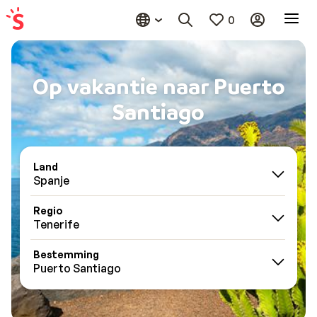
0
Op vakantie naar Puerto
Santiago
Land
Spanje
Regio
Tenerife
Bestemming
Puerto Santiago