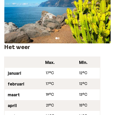
Het weer
Max.
Min.
januari
17°C
12°C
februari
17°C
12°C
maart
19°C
13°C
april
21°C
15°C