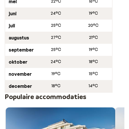
mei
22°C
16°C
juni
24°C
19°C
juli
25°C
20°C
augustus
27°C
21°C
september
25°C
19°C
oktober
24°C
18°C
november
19°C
15°C
december
18°C
14°C
Populaire accommodaties