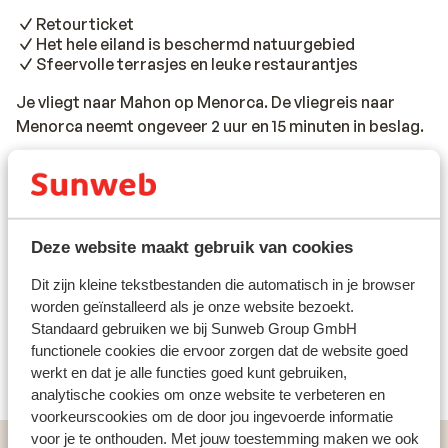
Retourticket
Het hele eiland is beschermd natuurgebied
Sfeervolle terrasjes en leuke restaurantjes
Je vliegt naar Mahon op Menorca. De vliegreis naar
Menorca neemt ongeveer 2 uur en 15 minuten in beslag.
Lees meer
Reisinformatie
Deze website maakt gebruik van cookies
Vlucht informatie
Dit zijn kleine tekstbestanden die automatisch in je browser
Wat gasten vinden
worden geïnstalleerd als je onze website bezoekt.
Standaard gebruiken we bij Sunweb Group GmbH
Helaas zijn er momenteel nog geen ervaringen
functionele cookies die ervoor zorgen dat de website goed
voor deze accommodatie.
werkt en dat je alle functies goed kunt gebruiken,
analytische cookies om onze website te verbeteren en
voorkeurscookies om de door jou ingevoerde informatie
voor je te onthouden. Met jouw toestemming maken we ook