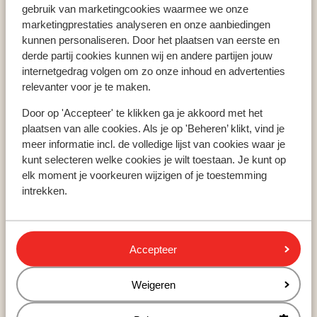
Home
Vakantie
Spanje
Menorca
Cala Llonga
gebruik van marketingcookies waarmee we onze
Vliegticket Menorca
marketingprestaties analyseren en onze aanbiedingen
kunnen personaliseren. Door het plaatsen van eerste en
derde partij cookies kunnen wij en andere partijen jouw
internetgedrag volgen om zo onze inhoud en advertenties
relevanter voor je te maken.
Populaire landen
Door op 'Accepteer' te klikken ga je akkoord met het
Spanje
plaatsen van alle cookies. Als je op 'Beheren’ klikt, vind je
Griekenland
meer informatie incl. de volledige lijst van cookies waar je
Egypte
kunt selecteren welke cookies je wilt toestaan. Je kunt op
elk moment je voorkeuren wijzigen of je toestemming
intrekken.
Populaire regio's
Kreta
Gran Canaria
Accepteer
Rode zee
Weigeren
Populaire bestemmingen