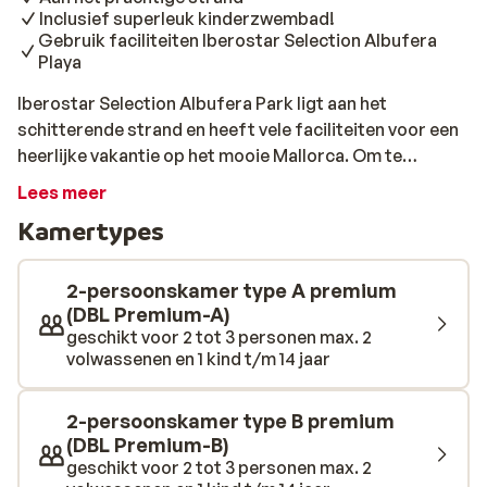
Inclusief superleuk kinderzwembad!
Gebruik faciliteiten Iberostar Selection Albufera
Playa
Iberostar Selection Albufera Park ligt aan het
schitterende strand en heeft vele faciliteiten voor een
heerlijke vakantie op het mooie Mallorca. Om te
beginnen is het hier werkelijk een feestje voor kinderen.
Lees meer
Via de receptie kunnen ze zo via de glijbaan naar het
Kamertypes
zwembadterras met ijssalon. Dat is toch geweldig?! En
dan is er ook nog een fleurig kinderzwembad inclusief
springbubbel voor heel wat uurtjes waterpret. Jij kunt
2-persoonskamer type A premium
hier de hele dag heerlijk luieren op een ligbedje in het
(DBL Premium-A)
geschikt voor 2 tot 3 personen max. 2
zonnetje. En omdat lekker eten & drinken natuurlijk ook
volwassenen en 1 kind t/m 14 jaar
belangrijk is tijdens een weekje weg, zijn er diverse
restaurants en bars om de smaakpapillen te prikkelen.
Daar komt nog eens bij dat je gebruik mag maken van
2-persoonskamer type B premium
de faciliteiten van het naastgelegen hotel Iberostar
(DBL Premium-B)
geschikt voor 2 tot 3 personen max. 2
Selection Albufera Playa. Fijne vakantie!