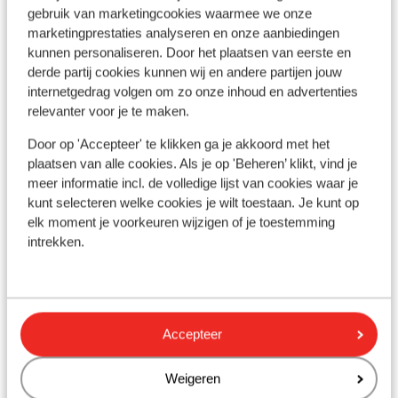
gebruik van marketingcookies waarmee we onze
marketingprestaties analyseren en onze aanbiedingen
kunnen personaliseren. Door het plaatsen van eerste en
derde partij cookies kunnen wij en andere partijen jouw
internetgedrag volgen om zo onze inhoud en advertenties
Bekijk op kaart
relevanter voor je te maken.
Door op 'Accepteer' te klikken ga je akkoord met het
plaatsen van alle cookies. Als je op 'Beheren’ klikt, vind je
meer informatie incl. de volledige lijst van cookies waar je
kunt selecteren welke cookies je wilt toestaan. Je kunt op
In de buurt
elk moment je voorkeuren wijzigen of je toestemming
Aan het strand (zandstrand, ligstoelen, parasol)
intrekken.
Luchthaven: 66 km
Bushalte: 200 m
Winkels: 100 m
(Mini)supermarkt: 100 m
Accepteer
Restaurant: 500 m
Rustig gelegen
Weigeren