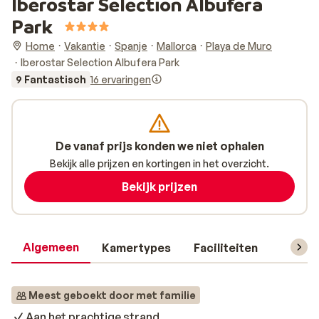
Iberostar Selection Albufera
Park
Home
Vakantie
Spanje
Mallorca
Playa de Muro
Iberostar Selection Albufera Park
9 Fantastisch
16 ervaringen
De vanaf prijs konden we niet ophalen
Bekijk alle prijzen en kortingen in het overzicht.
Bekijk prijzen
Algemeen
Kamertypes
Faciliteiten
Reisin
Meest geboekt door met familie
Aan het prachtige strand