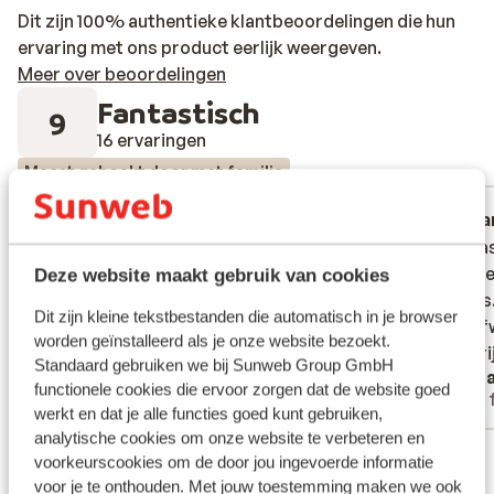
Dit zijn 100% authentieke klantbeoordelingen die hun
ervaring met ons product eerlijk weergeven.
Meer over beoordelingen
Fantastisch
9
16 ervaringen
Meest geboekt door met familie
Fantastisch
19 mei 2026
Fa
9.9
10
Heel kindvriendelijk hotel met genoeg
Heel kindvriendelijk hotel met genoeg
Het was
Het was
presence. Niet het gevoel dat je in een
presence. Niet het gevoel dat je in een
kindere
kindere
Deze website maakt gebruik van cookies
kinderhotel verblijft omwille van het
kinderhotel verblijft omwille van het
ouders.
ouders.
Dit zijn kleine tekstbestanden die automatisch in je browser
lekkere eten, de koffiebar, mooi
lekkere eten, de koffiebar, mooi
heel a
heel a
worden geïnstalleerd als je onze website bezoekt.
accomodatie… kortom top hotel!!
accomodatie… kortom top hotel!!
gastvri
gastvri
Standaard gebruiken we bij Sunweb Group GmbH
Louise
Miri
functionele cookies die ervoor zorgen dat de website goed
Met familie
Met 
werkt en dat je alle functies goed kunt gebruiken,
analytische cookies om onze website te verbeteren en
Bekijk alle 16 ervaringen
voorkeurscookies om de door jou ingevoerde informatie
voor je te onthouden. Met jouw toestemming maken we ook
Ligging