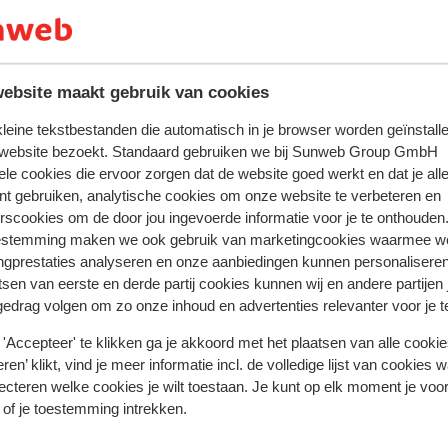
lt is dit een populair plekje voor veel
e bar.
ebsite maakt gebruik van cookies
 kleine tekstbestanden die automatisch in je browser worden geïnstalle
 website bezoekt. Standaard gebruiken we bij Sunweb Group GmbH
ele cookies die ervoor zorgen dat de website goed werkt en dat je alle
nt gebruiken, analytische cookies om onze website te verbeteren en
rscookies om de door jou ingevoerde informatie voor je te onthouden
estemming maken we ook gebruik van marketingcookies waarmee w
ngprestaties analyseren en onze aanbiedingen kunnen personalisere
tsen van eerste en derde partij cookies kunnen wij en andere partijen
gedrag volgen om zo onze inhoud en advertenties relevanter voor je 
 ervaring met ons product eerlijk weergeven.
'Accepteer' te klikken ga je akkoord met het plaatsen van alle cookies
ren’ klikt, vind je meer informatie incl. de volledige lijst van cookies w
ecteren welke cookies je wilt toestaan. Je kunt op elk moment je voo
Meest geboekt door met p
 of je toestemming intrekken.
2026
Fantastisch
24 feb.
9.9