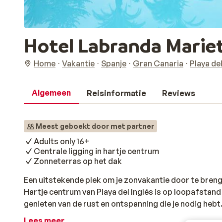
Hotel Labranda Mariet
Home
Vakantie
Spanje
Gran Canaria
Playa del
Algemeen
Reisinformatie
Reviews
Meest geboekt door met partner
Adults only 16+
Centrale ligging in hartje centrum
Zonneterras op het dak
Een uitstekende plek om je zonvakantie door te bren
Hartje centrum van Playa del Inglés is op loopafstand
genieten van de rust en ontspanning die je nodig heb
dak van het complex is er een zeer groot zonneterras
Lees meer