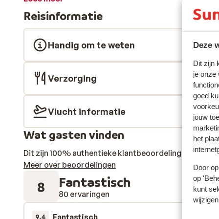
dompelbad om in af te koelen. Ook wanneer de avond va
Reisinformatie
gasten, die hier graag aanschuiven rondom de stijlvoll
Handig om te weten
Deze w
Dit zijn
je onze
Verzorging
function
goed ku
voorkeu
Vlucht informatie
jouw to
marketi
Wat gasten vinden
het plaa
internet
Dit zijn 100% authentieke klantbeoordelingen die hun
Meer over beoordelingen
Door op 
Fantastisch
op 'Behe
8
kunt sel
80 ervaringen
wijzigen
Fantastisch
20 mrt. 
9.4