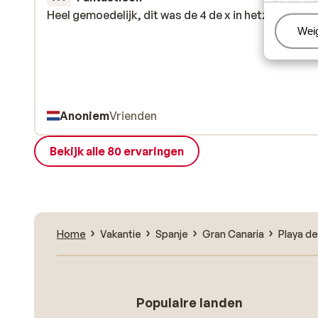
Heel gemoedelijk, dit was de 4 de x in hetzelfde hot
Heel gemoedelijk, dit was de 4 de x in hetzelfde hot
Beh
Wei
Anoniem
Vrienden
Bekijk alle 80 ervaringen
Home
Vakantie
Spanje
Gran Canaria
Playa de
Populaire landen