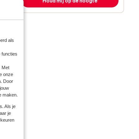
Houd mij op de hoogte
erd als
 functies
. Met
e onze
n. Door
 jouw
te maken.
. Als je
aar je
rkeuren
artner
 2026