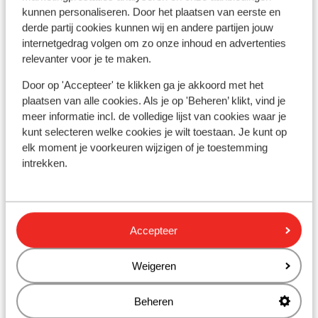
kunnen personaliseren. Door het plaatsen van eerste en
derde partij cookies kunnen wij en andere partijen jouw
Bekijk op kaart
internetgedrag volgen om zo onze inhoud en advertenties
relevanter voor je te maken.
Door op 'Accepteer' te klikken ga je akkoord met het
plaatsen van alle cookies. Als je op 'Beheren’ klikt, vind je
In de buurt
meer informatie incl. de volledige lijst van cookies waar je
Strand: 100 m
kunt selecteren welke cookies je wilt toestaan. Je kunt op
Centrum: 6 km
elk moment je voorkeuren wijzigen of je toestemming
intrekken.
Luchthaven: 58 km
Andere accommodaties in Costa del
Sol
Accepteer
Weigeren
Hotel H10 Croma Malaga
Beheren
Ikos Andalusia