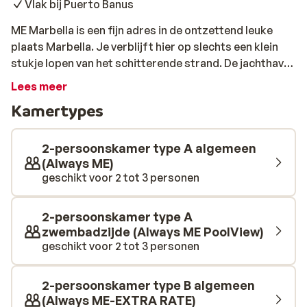
Vlak bij Puerto Banus
ME Marbella is een fijn adres in de ontzettend leuke
plaats Marbella. Je verblijft hier op slechts een klein
stukje lopen van het schitterende strand. De jachthaven
Puerto Banus ligt ook vlakbij, namelijk op slechts een
Lees meer
kwartiertje wandelen. Bij het hotel bijven is ook heerlijk,
Kamertypes
want hier geniet je van een mooi zwembad, een poolbar
en wil je echt even ontspannen, dan kun je terecht in de
wellness.
2-persoonskamer type A algemeen
(Always ME)
geschikt voor 2 tot 3 personen
2-persoonskamer type A
zwembadzijde (Always ME PoolView)
geschikt voor 2 tot 3 personen
2-persoonskamer type B algemeen
(Always ME-EXTRA RATE)