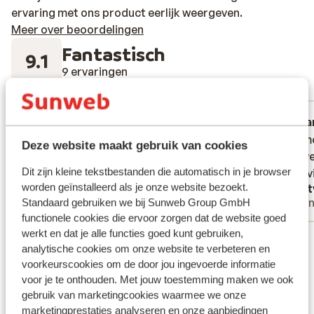
ervaring met ons product eerlijk weergeven.
Meer over beoordelingen
Fantastisch
9.1
9 ervaringen
Meest geboekt door met partner
Fantastisch
6 jul. 2026
Fa
8.9
10
Het hotel was zeker in orde!
Het hotel was zeker in orde!
Zeer mo
Zeer mo
Deze website maakt gebruik van cookies
mooi ve
mooi ve
Dit zijn kleine tekstbestanden die automatisch in je browser
en servi
en servi
worden geïnstalleerd als je onze website bezoekt.
Anoniem
Nett
Met partner
Vrie
Standaard gebruiken we bij Sunweb Group GmbH
functionele cookies die ervoor zorgen dat de website goed
werkt en dat je alle functies goed kunt gebruiken,
Bekijk alle 9 ervaringen
analytische cookies om onze website te verbeteren en
Ligging
voorkeurscookies om de door jou ingevoerde informatie
voor je te onthouden. Met jouw toestemming maken we ook
gebruik van marketingcookies waarmee we onze
marketingprestaties analyseren en onze aanbiedingen