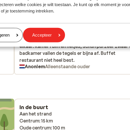
ecteren welke cookies je wilt toestaan. Je kunt op elk moment je voo
 of je toestemming intrekken.
Meest geboekt door met f
eden
Goed
2 weken gel
6.0
Zwembaden eerste 2 dagen net een jacuzzi, daarn
Zwembaden eerste 2 dagen net een jacuzzi, daarn
eren
geren
Accepteer
stuk kouder. Kinderbad en glijbanen vallen wel bijna
stuk kouder. Kinderbad en glijbanen vallen wel bijna
elkaar. Kamer ruim en netjes, schuifpui zeer zwaar
elkaar. Kamer ruim en netjes, schuifpui zeer zwaar
badkamer vallen de tegels er bijna af. Buffet
badkamer vallen de tegels er bijna af. Buffet
restaurant niet heel best.
restaurant niet heel best.
Anoniem
Alleenstaande ouder
In de buurt
Aan het strand
Centrum: 15 km
Oude centrum: 100 m