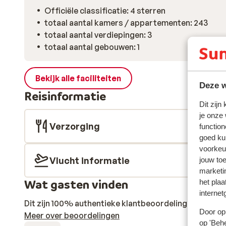
Officiële classificatie: 4 sterren
totaal aantal kamers / appartementen: 243
totaal aantal verdiepingen: 3
totaal aantal gebouwen: 1
Bekijk alle faciliteiten
Deze w
Reisinformatie
Dit zijn
je onze
Verzorging
function
goed ku
voorkeu
Vlucht informatie
jouw to
marketi
Wat gasten vinden
het plaa
internet
Dit zijn 100% authentieke klantbeoordelingen die hun
Door op 
Meer over beoordelingen
op 'Behe