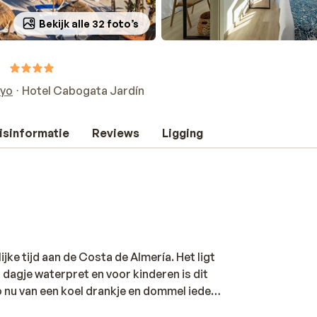
Bekijk alle 32 foto’s
oyo
Hotel Cabogata Jardín
isinformatie
Reviews
Ligging
jke tijd aan de Costa de Almería. Het ligt
dagje waterpret en voor kinderen is dit
zo nu van een koel drankje en dommel iedere
ntie! De kamers zijn netjes ingericht en