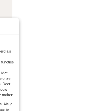
erd als
 functies
. Met
e onze
n. Door
 jouw
te maken.
. Als je
aar je