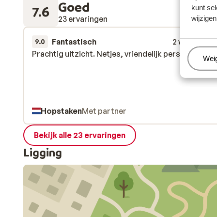
Goed
7.6
kunt sel
23 ervaringen
wijzigen
Fantastisch
2 weken gel
9.0
Prachtig uitzicht. Netjes, vriendelijk personeel.
Prachtig uitzicht. Netjes, vriendelijk personeel.
Beh
Wei
Hopstaken
Met partner
Bekijk alle 23 ervaringen
Ligging