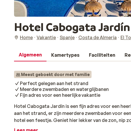
Hotel Cabogata Jardín
Home
Vakantie
Spanje
Costa de Almería
El T
Algemeen
Kamertypes
Faciliteiten
Re
Meest geboekt door met familie
Perfect gelegen aan het strand
Meerdere zwembaden en waterglijbanen
Fijn adres voor een heerlijke vakantie
Hotel Cabogata Jardín is een fijn adres voor een heerli
aan het strand, er zijn meerdere zwembaden voor een 
hotel een feestje. Geniet hier lekker van de zon, nip 
middag even weg op een ligbedje, het is tenslotte vaka
Lees meer