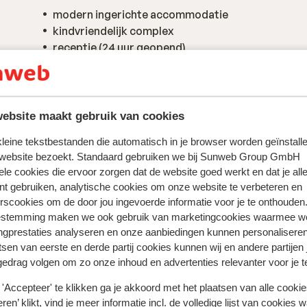
modern ingerichte accommodatie
kindvriendelijk complex
receptie (24 uur geopend)
lift (aantal 5)
ebsite maakt gebruik van cookies
 kleine tekstbestanden die automatisch in je browser worden geïnstalle
 website bezoekt. Standaard gebruiken we bij Sunweb Group GmbH
ele cookies die ervoor zorgen dat de website goed werkt en dat je alle
nt gebruiken, analytische cookies om onze website te verbeteren en
rscookies om de door jou ingevoerde informatie voor je te onthouden
estemming maken we ook gebruik van marketingcookies waarmee w
ngprestaties analyseren en onze aanbiedingen kunnen personalisere
tsen van eerste en derde partij cookies kunnen wij en andere partijen
gedrag volgen om zo onze inhoud en advertenties relevanter voor je 
 ervaring met ons product eerlijk weergeven.
'Accepteer' te klikken ga je akkoord met het plaatsen van alle cookies
ren’ klikt, vind je meer informatie incl. de volledige lijst van cookies w