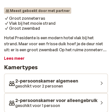
Meest geboekt door met partner
Groot zonneterras
Vlak bij het mooie strand
Groot zwembad
Hotel Presidente is een modern hotel vlak bij het
strand. Maar voor een frisse duik hoef je de deur niet
uit: er is een groot zwembad! Op het ruime zonneterras
geniet je van het zonnetje en kun je lekker wegdromen.
Lees meer
Verder zijn er in de omgeving genoeg terrasjes en
Kamertypes
winkeltjes. Ook ligt hotel Presidente op vijf minuten
lopen van de gezellig zondag- en woensdagmarkt. Wat
ook fijn is aan dit hotel is dat je hier verblijft op basis
2-persoonskamer algemeen
van halfpension. Geniet 's morgens van een heerlijk
geschikt voor 2 personen
ontbijt en 's avonds van een verscheidenheid aan
gerechten. Fijn toch om zelf niet voor het eten te
2-persoonskamer voor alleengebruik
hoeven zorgen?
geschikt voor 1 persoon