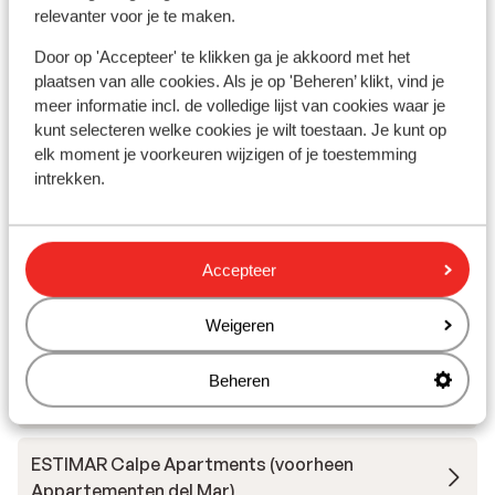
In de buurt
relevanter voor je te maken.
Strand: 250 m
Door op 'Accepteer' te klikken ga je akkoord met het
Centrum: 800 m
plaatsen van alle cookies. Als je op 'Beheren’ klikt, vind je
(Mini)supermarkt: 50 m
meer informatie incl. de volledige lijst van cookies waar je
Restaurant: 30 m
kunt selecteren welke cookies je wilt toestaan. Je kunt op
elk moment je voorkeuren wijzigen of je toestemming
intrekken.
Andere accommodaties in Costa
Blanca
Accepteer
Hotel Don Pancho
Weigeren
Hotel H10 Porto Poniente
Beheren
SOLYMAR Gran Hotel - adults only
ESTIMAR Calpe Apartments (voorheen
Appartementen del Mar)