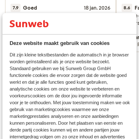
Goed
18 jan. 2026
F
7.9
8.6
Fijne accommodatie op een prima plek. Wel
Fijne accommodatie op een prima plek. Wel
Veel te
Veel te
veel gericht op Engelsen maar voor ons
veel gericht op Engelsen maar voor ons
koffer
koffer
geen probleem.
geen probleem.
Anoniem
Conn
Deze website maakt gebruik van cookies
Met partner
Met 
Dit zijn kleine tekstbestanden die automatisch in je browser
Bekijk alle 6 ervaringen
worden geïnstalleerd als je onze website bezoekt.
Ligging
Standaard gebruiken we bij Sunweb Group GmbH
functionele cookies die ervoor zorgen dat de website goed
werkt en dat je alle functies goed kunt gebruiken,
analytische cookies om onze website te verbeteren en
voorkeurscookies om de door jou ingevoerde informatie
voor je te onthouden. Met jouw toestemming maken we ook
Bekijk op kaart
gebruik van marketingcookies waarmee we onze
marketingprestaties analyseren en onze aanbiedingen
kunnen personaliseren. Door het plaatsen van eerste en
derde partij cookies kunnen wij en andere partijen jouw
internetgedrag volgen om zo onze inhoud en advertenties