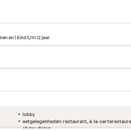
en en 1 kind t/m 12 jaar
lobby
eetgelegenheden: restaurant, à-la-carterestaura
all day dining