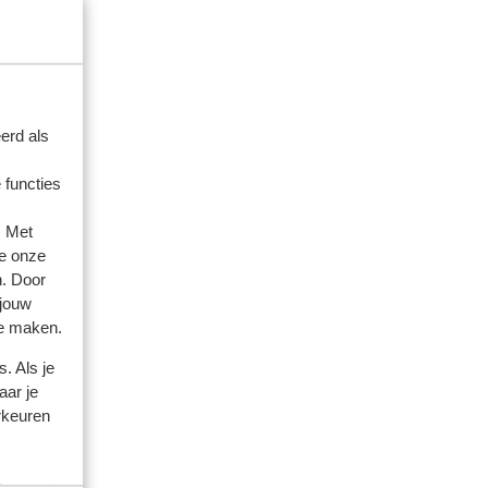
erd als
 functies
. Met
e onze
n. Door
 jouw
te maken.
. Als je
aar je
amilie
rkeuren
 2026
jk
jk