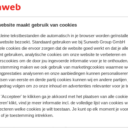
drinkgelegenheden: bar, lobbybar, vitaminebar
is)
ebsite maakt gebruik van cookies
 kleine tekstbestanden die automatisch in je browser worden geïnstalle
 website bezoekt. Standaard gebruiken we bij Sunweb Group GmbH
ele cookies die ervoor zorgen dat de website goed werkt en dat je alle
nt gebruiken, analytische cookies om onze website te verbeteren en
rscookies om de door jou ingevoerde informatie voor je te onthouden
estemming maken we ook gebruik van marketingcookies waarmee w
ngprestaties analyseren en onze aanbiedingen kunnen personalisere
tsen van eerste en derde partij cookies kunnen wij en andere partijen
 ervaring met ons product eerlijk weergeven.
gedrag volgen om zo onze inhoud en advertenties relevanter voor je 
'Accepteer' te klikken ga je akkoord met het plaatsen van alle cookies
ren’ klikt, vind je meer informatie incl. de volledige lijst van cookies w
Meest geboekt door met f
ecteren welke cookies je wilt toestaan. Je kunt op elk moment je voo
 of je toestemming intrekken.
eden
Fantastisch
10 jun.
9.0
Mooi ruim hotel, met goede faciliteiten en vriendeli
Mooi ruim hotel, met goede faciliteiten en vriendeli