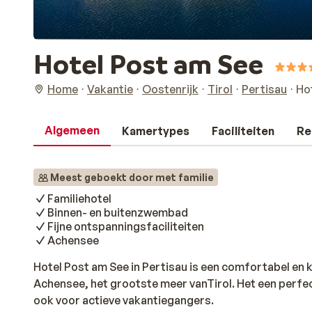
Hotel Post am See
Home
Vakantie
Oostenrijk
Tirol
Pertisau
Ho
Algemeen
Kamertypes
Faciliteiten
Re
Meest geboekt door met familie
Familiehotel
Binnen- en buitenzwembad
Fijne ontspanningsfaciliteiten
Achensee
Hotel Post am See in Pertisau is een comfortabel en k
Achensee, het grootste meer vanTirol. Het een perfe
ook voor actieve vakantiegangers.