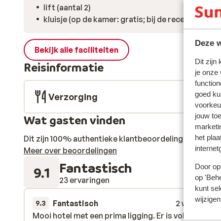
lift (aantal 2)
kluisje (op de kamer: gratis; bij de receptie: grat
Deze w
Bekijk alle faciliteiten
Dit zijn
Reisinformatie
je onze
function
goed ku
Verzorging
voorkeu
jouw to
Wat gasten vinden
marketi
het plaa
Dit zijn 100% authentieke klantbeoordelingen die hun
internet
Meer over beoordelingen
Fantastisch
Door op 
9.1
op 'Behe
23 ervaringen
kunt sel
wijzigen
Fantastisch
2 weken gel
9.3
Mooi hotel met een prima ligging. Er is voldoende
Mooi hotel met een prima ligging. Er is voldoende