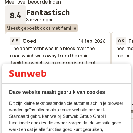
Meer over beoordelingen
allemaal in dezelfde stijl gedecoreerd, bieden dezelfde
Fantastisch
faciliteiten en een prachtig panoramisch uitzicht op de
8.4
omgeving van Neukirchen. Na een dag in de bergen kun
3 ervaringen
je in de luxe wellness heerlijk bijkomen. Geniet hier van
Meest geboekt door met familie
de sauna, het stoombad of trek wat ontspannende
baantjes in het verwarmde zwembad op de rooftop
Goed
14 feb. 2026
F
6.5
8.9
met uitzicht op de bergen.
The apartment was in a block over the
The apartment was in a block over the
heel mo
heel mo
road which was away from the main
road which was away from the main
meter
meter
facilities which with children is difficult
facilities which with children is difficult
and disappointing. there were limited
and disappointing. there were limited
cleaning facilities, such as a vacuum for
cleaning facilities, such as a vacuum for
self cleaning. The apartments were
self cleaning. The apartments were
incredibly noisy which effected our peace
incredibly noisy which e...
meer
Deze website maakt gebruik van cookies
especially at night
Vertalen naar het Nederlands (BE)
Dit zijn kleine tekstbestanden die automatisch in je browser
Adam Wilson
Ano
worden geïnstalleerd als je onze website bezoekt.
Met familie
Vrie
Standaard gebruiken we bij Sunweb Group GmbH
functionele cookies die ervoor zorgen dat de website goed
Bekijk alle 3 ervaringen
werkt en dat je alle functies goed kunt gebruiken,