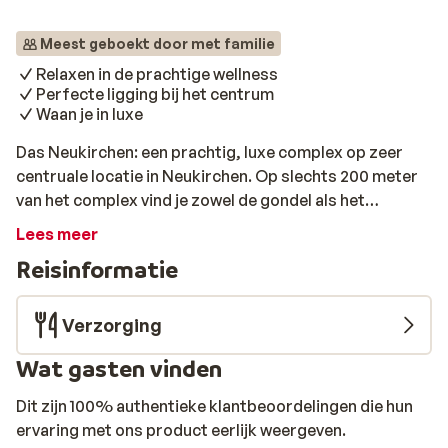
Meest geboekt door met familie
Relaxen in de prachtige wellness
Perfecte ligging bij het centrum
Waan je in luxe
Das Neukirchen: een prachtig, luxe complex op zeer
centruale locatie in Neukirchen. Op slechts 200 meter
van het complex vind je zowel de gondel als het
sfeervolle centrum van Neukirchen. Naast luxe, in
Lees meer
Alpine stijl ingerichte appartementen vind je bij Das
Reisinformatie
Neukirchen ook nog een gemütliche bar en een trendy
restaurant. De moderne appartementen zijn in de
typische Tiroolse stijl ingericht en ademen veel warmte
Verzorging
door het gebruik van mooie natuurlijke materialen zoals
Wat gasten vinden
hout. De appartementen zijn van verschillende
formaten. Van knusse studio’s voor 2 personen tot
Dit zijn 100% authentieke klantbeoordelingen die hun
riante 5-kamerappartementen waar je zelfs met 8
ervaring met ons product eerlijk weergeven.
personen in kunt verblijven. De appartementen zijn in