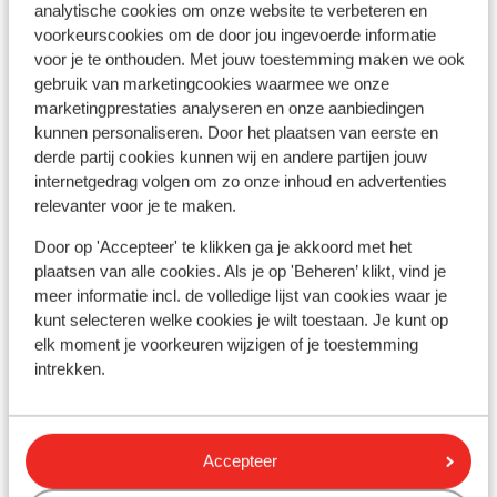
analytische cookies om onze website te verbeteren en
Andere accommodaties in
voorkeurscookies om de door jou ingevoerde informatie
voor je te onthouden. Met jouw toestemming maken we ook
Salzburgerland
gebruik van marketingcookies waarmee we onze
marketingprestaties analyseren en onze aanbiedingen
Romantikhotel Metzgerwirt
kunnen personaliseren. Door het plaatsen van eerste en
derde partij cookies kunnen wij en andere partijen jouw
internetgedrag volgen om zo onze inhoud en advertenties
VAYA Post Saalbach
relevanter voor je te maken.
Alpenchalets Flachauer Gutshof
Door op 'Accepteer' te klikken ga je akkoord met het
plaatsen van alle cookies. Als je op 'Beheren’ klikt, vind je
meer informatie incl. de volledige lijst van cookies waar je
Hotel Der Schmittenhof
kunt selecteren welke cookies je wilt toestaan. Je kunt op
elk moment je voorkeuren wijzigen of je toestemming
intrekken.
Hotel Der Waldhof - all inclusive
Pension Alpenrose
Accepteer
Residence Saalbach