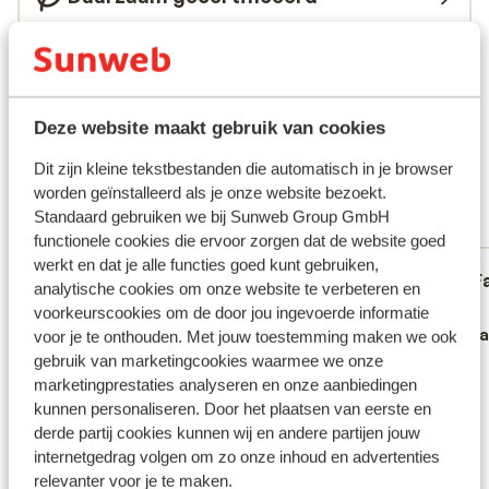
Wat gasten vinden
Dit zijn 100% authentieke klantbeoordelingen die hun
ervaring met ons product eerlijk weergeven.
Deze website maakt gebruik van cookies
Meer over beoordelingen
Fantastisch
Dit zijn kleine tekstbestanden die automatisch in je browser
8.7
worden geïnstalleerd als je onze website bezoekt.
5 ervaringen
Standaard gebruiken we bij Sunweb Group GmbH
Meest geboekt door met partner
functionele cookies die ervoor zorgen dat de website goed
werkt en dat je alle functies goed kunt gebruiken,
Fantastisch
26 jul. 2025
F
9.0
8.9
analytische cookies om onze website te verbeteren en
Super dejligt hotel, med fantastisk
Super dejligt hotel, med fantastisk
Nemt
Nemt
voorkeurscookies om de door jou ingevoerde informatie
beliggenhed ned til marinaen. 20 min. gåtur
beliggenhed ned til marinaen. 20 min. gåtur
Verta
voor je te onthouden. Met jouw toestemming maken we ook
fra strand og 40 min. fra den gamle by -
fra strand og 40 min. fra den gamle by -
gebruik van marketingcookies waarmee we onze
marketingprestaties analyseren en onze aanbiedingen
hurtig med bus. Maden var fin til både
hurtig med bus. Maden var fin til både
kunnen personaliseren. Door het plaatsen van eerste en
morgen og aften. Personalet var som
morgen og aften. Personalet var som
derde partij cookies kunnen wij en andere partijen jouw
regel meget serviceminded (mødte dog en
regel meget serviceminded (mødte dog en
internetgedrag volgen om zo onze inhoud en advertenties
enkelt sur tjener, men han havde nok bare
enkelt sur tjener,...
meer
relevanter voor je te maken.