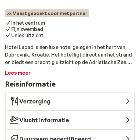
Meest geboekt door met partner
In het centrum
Fijn zwembad
Uniek uitzicht
Hotel Lapad is een luxe hotel gelegen in het hart van
Dubrovnik, Kroatië. Het hotel ligt direct aan het strand
en biedt een prachtig uitzicht op de Adriatische Zee.
Hotel Lapad is de perfecte keuze voor reizigers die op
Lees meer
zoek zijn naar een ontspannende vakantie in een
Reisinformatie
historische stad. Hotel Lapad heeft een groot
zwembad met ligbedden en parasols, waar je heerlijk
kunt ontspannen en genieten van de zon. Het hotel
Verzorging
heeft ook een spa met een sauna, een Turks stoombad
en massages. In de omgeving van het hotel vind je tal
Vlucht informatie
van restaurants, bars en winkels.
Duurzaam gecertificeerd