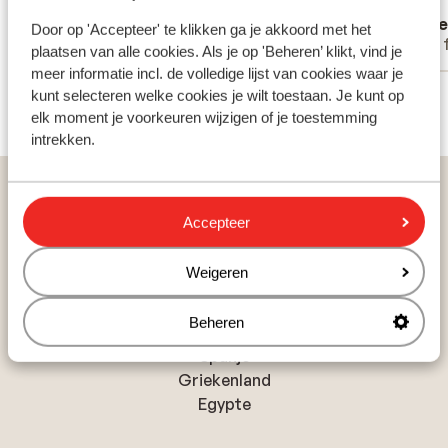
en dårlig dag).
Vertalen naar het Nederlands (BE)
Helle
Len
Door op 'Accepteer' te klikken ga je akkoord met het
Met partner
Met 
plaatsen van alle cookies. Als je op 'Beheren’ klikt, vind je
meer informatie incl. de volledige lijst van cookies waar je
Bekijk alle 5 ervaringen
kunt selecteren welke cookies je wilt toestaan. Je kunt op
elk moment je voorkeuren wijzigen of je toestemming
intrekken.
Home
Vakantie
Kroatië
Dubrovnik-Neretva
Dubrovnik
Hotel Lapad
Accepteer
Weigeren
Beheren
Populaire landen
Spanje
Griekenland
Egypte