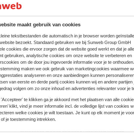
ebsite maakt gebruik van cookies
 kleine tekstbestanden die automatisch in je browser worden geïnstalle
 website bezoekt. Standaard gebruiken we bij Sunweb Group GmbH
ele cookies die ervoor zorgen dat de website goed werkt en dat je alle
nt gebruiken, analytische cookies om onze website te verbeteren en
rscookies om de door jou ingevoerde informatie voor je te onthouden
estemming maken we ook gebruik van marketingcookies waarmee w
 ervaring met ons product eerlijk weergeven.
ngprestaties analyseren en onze aanbiedingen kunnen personalisere
tsen van eerste en derde partij cookies kunnen wij en andere partijen
gedrag volgen om zo onze inhoud en advertenties relevanter voor je 
Meest geboekt door met f
'Accepteer' te klikken ga je akkoord met het plaatsen van alle cookies
ren’ klikt, vind je meer informatie incl. de volledige lijst van cookies w
eden
Fantastisch
28 jul.
8.0
ecteren welke cookies je wilt toestaan. Je kunt op elk moment je voo
e de
e de
Kindvriendelijk hotel en animatie. Het eten was
Kindvriendelijk hotel en animatie. Het eten was
 of je toestemming intrekken.
middelmatig, niet top. De kamers zijn in orde maar
middelmatig, niet top. De kamers zijn in orde maar
matrassen mogen dringend vernieuwd worden
matrassen mogen dringend vernieuwd worden