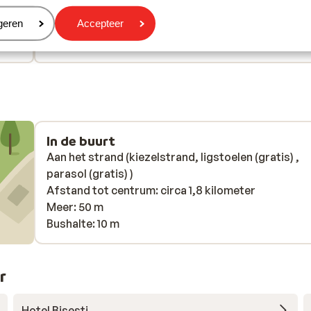
eren
geren
Accepteer
Anoniem
Met familie
In de buurt
Aan het strand (kiezelstrand, ligstoelen (gratis) ,
parasol (gratis) )
Afstand tot centrum: circa 1,8 kilometer
Meer: 50 m
Bushalte: 10 m
r
Hotel Bisesti