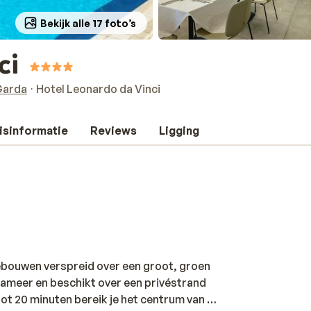
Bekijk alle 17 foto’s
ci
Garda
Hotel Leonardo da Vinci
isinformatie
Reviews
Ligging
gebouwen verspreid over een groot, groen
rdameer en beschikt over een privéstrand
tot 20 minuten bereik je het centrum van de