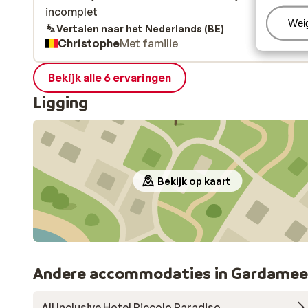
incomplet
incomplet
Beh
Wei
Vertalen naar het Nederlands (BE)
Christophe
Met familie
Bekijk alle 6 ervaringen
Ligging
Bekijk op kaart
Andere accommodaties in Gardamee
All Inclusive Hotel Piccolo Paradiso