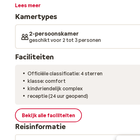
gezellige stad Limone sul Garda. Wil je jouw krachten
Lees meer
verkennen? Het hotel heeft ook een shuttlebus die u
Kamertypes
Vinci is goed zeer geschikt voor families, mede door 
kinderen zoals een kinderbad, speeltuin, minigolf en
hele dag vermaakt. Door de all inclusive formule ben j
2-persoonskamer
alleen maar te genieten van een ontspannende vakant
geschikt voor 2 tot 3 personen
Faciliteiten
Officiële classificatie: 4 sterren
klasse: comfort
kindvriendelijk complex
receptie (24 uur geopend)
Bekijk alle faciliteiten
Reisinformatie