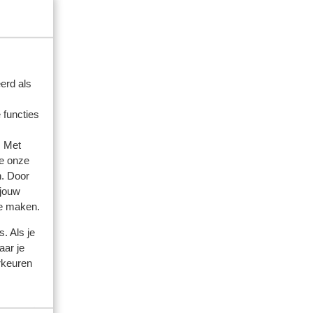
erd als
 functies
. Met
e onze
n. Door
 jouw
te maken.
amilie
. Als je
aar je
 2025
rkeuren
 de
 de