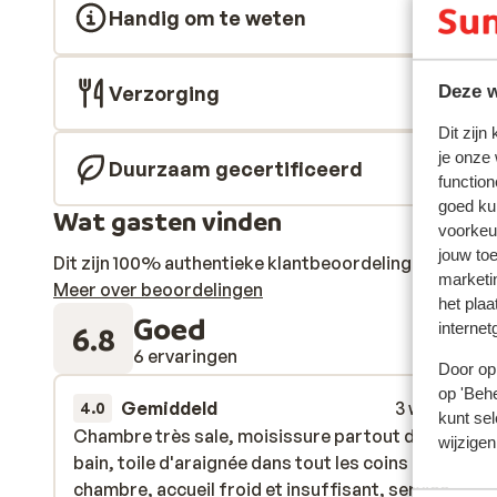
Handig om te weten
Verzorging
Deze w
Dit zijn
je onze
Duurzaam gecertificeerd
function
goed ku
Wat gasten vinden
voorkeu
jouw to
Dit zijn 100% authentieke klantbeoordelingen die hun
marketi
Meer over beoordelingen
het plaa
Goed
internet
6.8
6 ervaringen
Door op 
op 'Behe
Gemiddeld
3 weken gel
4.0
kunt sel
Chambre très sale, moisissure partout dans la sall
Chambre très sale, moisissure partout dans la sall
wijzigen
bain, toile d'araignée dans tout les coins de la
bain, toile d'araignée dans tout les coins de la
chambre, accueil froid et insuffisant, service
chambre, accueil froid et insuffisant, service