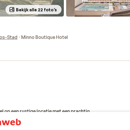
Bekijk alle 22 foto’s
os-Stad
Minno Boutique Hotel
s
l op een rustige locatie met een prachtig
hotel combineert hoge kwaliteit met
en sfeer. Tijdens je vakantie verblijf je in