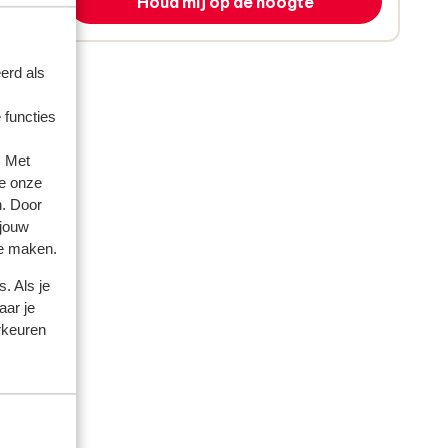
Houd mij op de hoogte
erd als
 functies
. Met
e onze
n. Door
 jouw
te maken.
. Als je
aar je
rkeuren
 2026