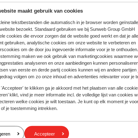
elen. Wil je jezelf iets extra's gunnen, boek
t hotel is een oase op zich met een groot
ebsite maakt gebruik van cookies
Het strand vind je op slechts een
 kleine tekstbestanden die automatisch in je browser worden geïnstalle
 ontspanning is een bezoek aan de spa van
 website bezoekt. Standaard gebruiken we bij Sunweb Group GmbH
choonheidsbehandelingen aangeboden. Wil
ele cookies die ervoor zorgen dat de website goed werkt en dat je alle
 goed uitgeruste fitnessruimte. Hier begint
nt gebruiken, analytische cookies om onze website te verbeteren en
- vers fruit, brood, lokale kazen en warme
rscookies om de door jou ingevoerde informatie voor je te onthouden
ij de snackbar en 's avonds genieten van
estemming maken we ook gebruik van marketingcookies waarmee w
otelbar is de ideale plek voor een drankje
ngprestaties analyseren en onze aanbiedingen kunnen personalisere
ondergaat.
tsen van eerste en derde partij cookies kunnen wij en andere partijen
gedrag volgen om zo onze inhoud en advertenties relevanter voor je 
'Accepteer' te klikken ga je akkoord met het plaatsen van alle cookies
ren’ klikt, vind je meer informatie incl. de volledige lijst van cookies w
ecteren welke cookies je wilt toestaan. Je kunt op elk moment je voo
 ervaring met ons product eerlijk weergeven.
 of je toestemming intrekken.
2026
Fantastisch
18 mei
9.0
eren
geren
Accepteer