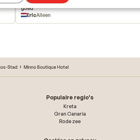
eel
eel
Mooie accommodatie, gunstig gelegen, ontbijt erg
Mooie accommodatie, gunstig gelegen, ontbijt erg
goed
goed
Eric
Alleen
los-Stad
Minno Boutique Hotel
Populaire regio's
Kreta
Gran Canaria
Rode zee