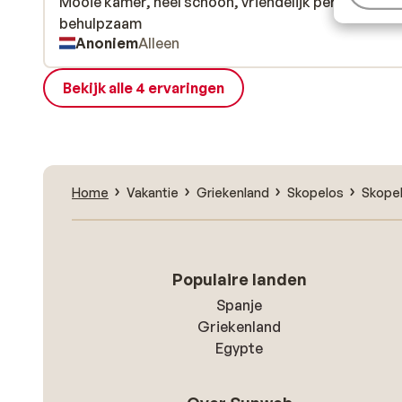
Mooie kamer, heel schoon, vriendelijk personeel, h
Mooie kamer, heel schoon, vriendelijk personeel, h
behulpzaam
behulpzaam
Anoniem
Alleen
Bekijk alle 4 ervaringen
Home
Vakantie
Griekenland
Skopelos
Skope
Populaire landen
Spanje
Griekenland
Egypte