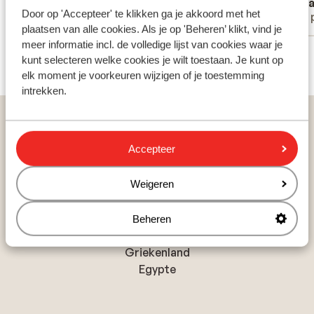
Patrik .F
Ann
poolbar
Door op 'Accepteer' te klikken ga je akkoord met het
Met partner
Met 
strand
plaatsen van alle cookies. Als je op 'Beheren’ klikt, vind je
perfekt
meer informatie incl. de volledige lijst van cookies waar je
Bekijk alle 46 ervaringen
kunt selecteren welke cookies je wilt toestaan. Je kunt op
elk moment je voorkeuren wijzigen of je toestemming
intrekken.
Home
Vakantie
Griekenland
Skiathos
Megali Ammos
Appartementen Nicholas
Accepteer
Weigeren
Populaire landen
Beheren
Spanje
Griekenland
Egypte