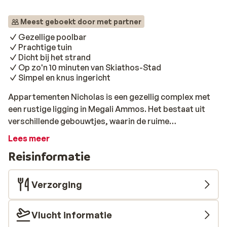
Meest geboekt door met partner
Gezellige poolbar
Prachtige tuin
Dicht bij het strand
Op zo'n 10 minuten van Skiathos-Stad
Simpel en knus ingericht
Appartementen Nicholas is een gezellig complex met
een rustige ligging in Megali Ammos. Het bestaat uit
verschillende gebouwtjes, waarin de ruime
appartementen zijn gelegen. Deze zijn eenvoudig maar
Lees meer
netjes ingericht. Vanaf het balkon van het hoogst
Reisinformatie
gelegen gebouw heb je prachtig uitzicht over de zee en
Skiathos-stad, dat op circa 10 minuten afstand ligt. In
de lagere gebouwen kijk je uit op olijfbomen, het
Verzorging
zwembad en een weelderige tuin. Aan het zwembad kun
je ultiem relaxen in de Griekse zon. Voor een
Vlucht informatie
verfrissend drankje helpt de barman Arlenne je graag