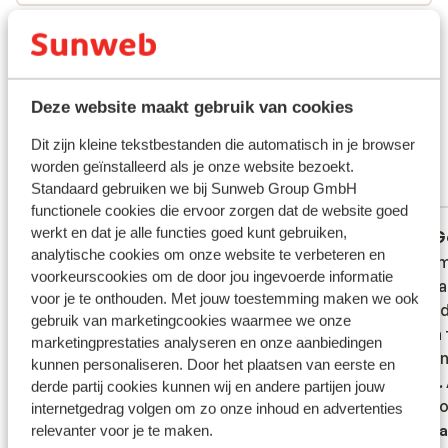
bij de poolbar. De huisgemaakte tonijnsalade bij de
Wat gasten vinden
poolbar is een echte aanrader. Lig je liever op het fijne
zandstrand in de zon? Maak je dan geen zorgen, want
Dit zijn 100% authentieke klantbeoordelingen die hun
dit is slechts enkele minuten lopen van het gezellige
ervaring met ons product eerlijk weergeven.
complex. Als je genoeg hebt van het zonnen, kun je even
Meer over beoordelingen
Deze website maakt gebruik van cookies
een drankje doen in Megali Ammos of de gezellige
Fantastisch
8.9
Dit zijn kleine tekstbestanden die automatisch in je browser
haven van Skiathos-Stad. Of ga hier winkelen in de de
46 ervaringen
worden geïnstalleerd als je onze website bezoekt.
Papadiamantis straat, waar je kleuurijke souveniers
Standaard gebruiken we bij Sunweb Group GmbH
Meest geboekt door met partner
kunt scoren. De Griekse sfeer, het adembenemende
functionele cookies die ervoor zorgen dat de website goed
groene landschap vol pijnbomen en de overheerlijke
werkt en dat je alle functies goed kunt gebruiken,
Fantastisch
vorige week
G
9.0
7.9
keuken maken Skiathos de perfecte
analytische cookies om onze website te verbeteren en
Enkel lägenhet men som har allt du behöver
Enkel lägenhet men som har allt du behöver
Badrumm
Badrumm
vakantiebestemming voor jong en oud.
voorkeurscookies om de door jou ingevoerde informatie
med ett fantastiskt mysigt poolområde
med ett fantastiskt mysigt poolområde
duschad
duschad
voor je te onthouden. Met jouw toestemming maken we ook
och bar ,trevlig och hjälpsam personal
och bar ,trevlig och hjälpsam personal
så var 
så var 
gebruik van marketingcookies waarmee we onze
inte så
inte så
Vertalen naar het Nederlands (BE)
marketingprestaties analyseren en onze aanbiedingen
klädern
klädern
kunnen personaliseren. Door het plaatsen van eerste en
mögel. 
mögel. 
derde partij cookies kunnen wij en andere partijen jouw
dag, bo
dag, bo
internetgedrag volgen om zo onze inhoud en advertenties
trevlig
Verta
relevanter voor je te maken.