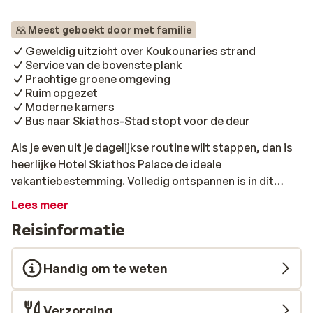
Meest geboekt door met familie
Geweldig uitzicht over Koukounaries strand
Service van de bovenste plank
Prachtige groene omgeving
Ruim opgezet
Moderne kamers
Bus naar Skiathos-Stad stopt voor de deur
Als je even uit je dagelijkse routine wilt stappen, dan is
heerlijke Hotel Skiathos Palace de ideale
vakantiebestemming. Volledig ontspannen is in dit
hotel gegarandeerd! Je voelt de rust over je heen
Lees meer
komen zodra je de receptie binnen stapt. Het hotel ligt
Reisinformatie
wat hoger en hierdoor heb je een adembenemend
uitzicht over de hele omgeving. Skiathos Palace heeft
een ruime keuze uit modern en fris ingerichte kamers.
Handig om te weten
De kamers bieden, na de volledige renovatie, een
elegante uitstraling met een mooi uitzicht. Service
Verzorging