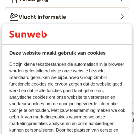
staat bovenaan waardoor je ervan verzekerd bent dat
één ieder er alles aan zal doen om je de perfecte
vakantiebeleving te garanderen. Rondom het mooie
Vlucht informatie
zwembad staan heerlijke ligbedden met parasols.
Onder de bomen kun je tijdens een warme dag de
Duurzaam gecertificeerd
schaduw opzoeken en een verfrissend drankje
bestellen bij de bar. Zoek een leuk plekje op het terras
Wat gasten vinden
en geniet van de heerlijke gerechten die de koks met
Deze website maakt gebruik van cookies
veel enthousiasme voor je klaarmaken. Meerdere keren
Dit zijn 100% authentieke klantbeoordelingen die hun
Dit zijn kleine tekstbestanden die automatisch in je browser
per dag vertrekt er een shuttlebusje naar Skiathos
ervaring met ons product eerlijk weergeven.
worden geïnstalleerd als je onze website bezoekt.
Stad, je bent zo in het centrum en voor je het weet, loop
Meer over beoordelingen
Standaard gebruiken we bij Sunweb Group GmbH
je door typisch Griekse straatjes op zoek naar een leuk
Fantastisch
functionele cookies die ervoor zorgen dat de website goed
8.8
souvenir. Geniet van alles wat dit idyllische hotel te
werkt en dat je alle functies goed kunt gebruiken,
9 ervaringen
bieden heeft met elkaar en kom als herboren terug.
analytische cookies om onze website te verbeteren en
Meest geboekt door met familie
voorkeurscookies om de door jou ingevoerde informatie
voor je te onthouden. Met jouw toestemming maken we ook
Fantastisch
18 mei 2026
Fa
9.0
9.1
gebruik van marketingcookies waarmee we onze
Wij hadden een executive kamer met
Wij hadden een executive kamer met
Fantast
Fantast
marketingprestaties analyseren en onze aanbiedingen
zeezicht geboekt, deze was perfect,
zeezicht geboekt, deze was perfect,
prachti
prachti
kunnen personaliseren. Door het plaatsen van eerste en