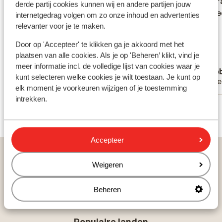
schoon, netjes, ruim, elke dag schone
schoon, netjes, ruim, elke dag schone
en verr
en verr
derde partij cookies kunnen wij en andere partijen jouw
handdoeken, geregeld schoon
handdoeken, geregeld schoon
heeeeee
heeeeee
internetgedrag volgen om zo onze inhoud en advertenties
beddengoed. Het hotel was geweldig,
beddengoed. Het hotel was geweldig,
relevanter voor je te maken.
mooie ligging, vriendelijk personeel doen
mooie ligging, vriendelijk personeel doen
Door op 'Accepteer' te klikken ga je akkoord met het
er alles aan om het je naar de zin te maken.
er alles aan om het je naar de zin te ma...
plaatsen van alle cookies. Als je op 'Beheren’ klikt, vind je
We hadden half pension geboekt, goed
meer
meer informatie incl. de volledige lijst van cookies waar je
Anoniem
Deb
uitgebreid ontbijt en de warme maaltijden
kunt selecteren welke cookies je wilt toestaan. Je kunt op
Met partner
Alle
waren afwisselend. Drankjes zijn duur.
elk moment je voorkeuren wijzigen of je toestemming
intrekken.
Bekijk alle 9 ervaringen
Accepteer
Home
Vakantie
Griekenland
Skiathos
Weigeren
Koukounaries
Hotel Skiathos Palace
Beheren
Populaire landen