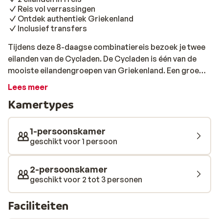
Reis vol verrassingen
Ontdek authentiek Griekenland
Inclusief transfers
Tijdens deze 8-daagse combinatiereis bezoek je twee
eilanden van de Cycladen. De Cycladen is één van de
mooiste eilandengroepen van Griekenland. Een groep
van kleine bewoonde en onbewoonde vulkanische
Lees meer
eilanden midden in de azuurblauwe zee. Met deze
Kamertypes
eilandhop reis bezoek je de eilanden Naxos en
Santorini. Je vaart van eiland naar eiland en op elk
eiland word je opgevangen en per transfer naar uw
1-persoonskamer
accommodatie gebracht. Je vliegt aan op het eiland
geschikt voor 1 persoon
Santorini. Vervolgens vertrek je dezelfde dag of de
volgende dag met de boot naar een volgend eiland. Op
2-persoonskamer
de eilanden verblijf je circa 3-5 nachten. Je bezoekt
geschikt voor 2 tot 3 personen
Santorini als laatste eiland zodat je op het eiland bent
waar je met het vliegtuig vandaan vertrekt. Tijdens
Faciliteiten
deze reis verblijf je in 2 sterren hotels. Bij aankomst