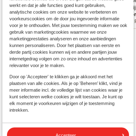
tip voo
tip voo
werkt en dat je alle functies goed kunt gebruiken,
mogelij
mogelij
analytische cookies om onze website te verbeteren en
Monique
Ano
een lux
voorkeurscookies om de door jou ingevoerde informatie
Alleenstaande ouder
Met 
voor je te onthouden. Met jouw toestemming maken we ook
gebruik van marketingcookies waarmee we onze
Bekijk alle 10 ervaringen
marketingprestaties analyseren en onze aanbiedingen
kunnen personaliseren. Door het plaatsen van eerste en
Andere accommodaties in Santorini
derde partij cookies kunnen wij en andere partijen jouw
internetgedrag volgen om zo onze inhoud en advertenties
relevanter voor je te maken.
Amaria Beach Resort
Door op 'Accepteer' te klikken ga je akkoord met het
plaatsen van alle cookies. Als je op 'Beheren’ klikt, vind je
Hotel Armonia
meer informatie incl. de volledige lijst van cookies waar je
kunt selecteren welke cookies je wilt toestaan. Je kunt op
Appartementen Black Sand
elk moment je voorkeuren wijzigen of je toestemming
intrekken.
Hotel Black Sand
Accepteer