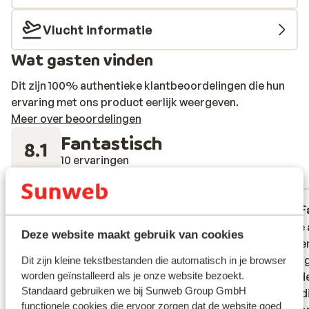
Vlucht informatie
Wat gasten vinden
Dit zijn 100% authentieke klantbeoordelingen die hun
ervaring met ons product eerlijk weergeven.
Meer over beoordelingen
Fantastisch
8.1
10 ervaringen
Meest geboekt door vrienden
Fantastisch
22 jun. 2026
F
8.4
8.4
Wij hadden twee accomodaties. Totaal
Wij hadden twee accomodaties. Totaal
Eerste
Eerste
Deze website maakt gebruik van cookies
verschillend van elkaar. Een vrij basic en
verschillend van elkaar. Een vrij basic en
stukken
stukken
andere vrij luxe. Allebei was fantastisch
andere vrij luxe. Allebei was fantastisch
gehori
gehori
Dit zijn kleine tekstbestanden die automatisch in je browser
worden geïnstalleerd als je onze website bezoekt.
Tweede
Tweede
Standaard gebruiken we bij Sunweb Group GmbH
geweldi
geweldi
functionele cookies die ervoor zorgen dat de website goed