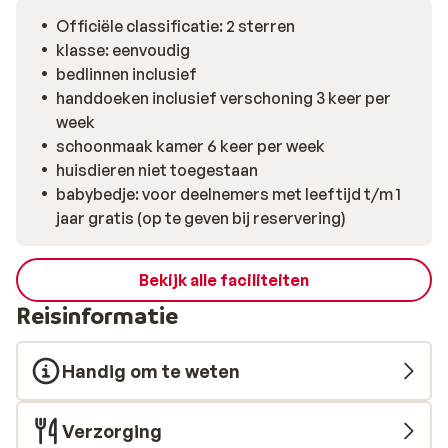
krijg je pas te horen in welke hotels je gaat verblijven.
Officiële classificatie: 2 sterren
Deze zijn, over het algemeen, eenvoudig maar netjes
klasse: eenvoudig
ingericht. Allemaal van een zelfde niveau, maar het type
bedlinnen inclusief
hotel kan verschillen als je deze met elkaar vergelijkt.
handdoeken inclusief verschoning 3 keer per
Afhankelijk van diverse omstandigheden ter plaatse,
week
zoals het weer wordt het reisschema bepaalt wanneer
schoonmaak kamer 6 keer per week
je ter plaatse bent. Het reisprogramma is dan ook te
huisdieren niet toegestaan
allen tijde onder voorbehoud.
babybedje: voor deelnemers met leeftijd t/m 1
jaar gratis (op te geven bij reservering)
Bekijk alle faciliteiten
Reisinformatie
Handig om te weten
Verzorging