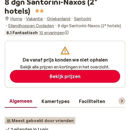
8 dgn Santorini-Naxos (2*
hotels)
Home
Vakantie
Griekenland
Santorini
Eilandhoppen Cycladen
8 dgn Santorini-Naxos (2* hotels)
8.1 Fantastisch
10 ervaringen
De vanaf prijs konden we niet ophalen
Bekijk alle prijzen en kortingen in het overzicht.
Bekijk prijzen
Algemeen
Kamertypes
Faciliteiten
Reisin
Meest geboekt door vrienden
2 eilanden in 1 reis