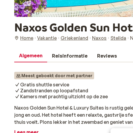
Naxos Golden Sun Hote
Home
Vakantie
Griekenland
Naxos
Stelida
N
Algemeen
Reisinformatie
Reviews
Meest geboekt door met partner
Gratis shuttle service
Zandstranden op loopafstand
Kamers met prachtig uitzicht op de zee
Naxos Golden Sun Hotel & Luxury Suites is rustig gele
jong en oud. Het hotel heeft een relaxte, gastvrije sfee
thuis voelt. Plons lekker in het zwembad en geniet van
en modern ingericht, ze hebben ook een fantastisch u
Lees meer