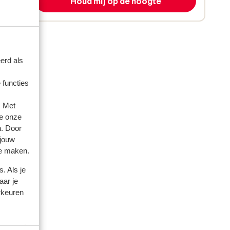
Houd mij op de hoogte
erd als
 functies
. Met
e onze
n. Door
 jouw
te maken.
. Als je
aar je
rkeuren
artner
 2024