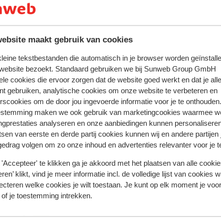
dus gegarandeerd genoeg plezier in de zon
n de buurt liggen. Wil je even zonnen op
Dan heeft het hotel een gratis shuttle
ebsite maakt gebruik van cookies
van de dag kun je bij het hotel nog even een
 is. Zo sluit je dag perfect af en kun je
 kleine tekstbestanden die automatisch in je browser worden geïnstalle
smakelijk ontbijtje, wat heerlijke een
 website bezoekt. Standaard gebruiken we bij Sunweb Group GmbH
ele cookies die ervoor zorgen dat de website goed werkt en dat je alle
nt gebruiken, analytische cookies om onze website te verbeteren en
rscookies om de door jou ingevoerde informatie voor je te onthouden
estemming maken we ook gebruik van marketingcookies waarmee w
ngprestaties analyseren en onze aanbiedingen kunnen personalisere
tsen van eerste en derde partij cookies kunnen wij en andere partijen
gedrag volgen om zo onze inhoud en advertenties relevanter voor je 
 ervaring met ons product eerlijk weergeven.
'Accepteer' te klikken ga je akkoord met het plaatsen van alle cookies
ren’ klikt, vind je meer informatie incl. de volledige lijst van cookies w
ecteren welke cookies je wilt toestaan. Je kunt op elk moment je voo
 of je toestemming intrekken.
Meest geboekt door met p
2024
Fantastisch
7 jun.
8.9