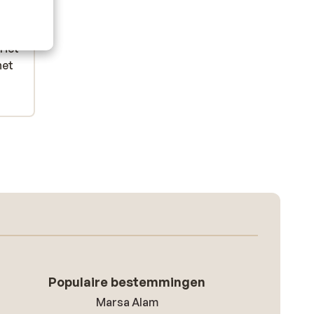
 je
 je
je
je
 Het
 Het
het
het
Populaire bestemmingen
Marsa Alam