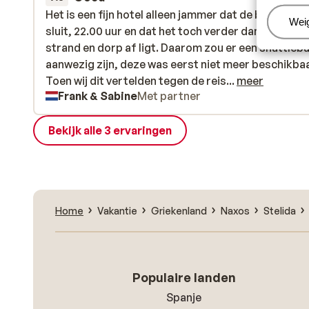
Het is een fijn hotel alleen jammer dat de bar zo vr
Het is een fijn hotel alleen jammer dat de bar zo vr
Beh
Wei
sluit, 22.00 uur en dat het toch verder dan verwach
sluit, 22.00 uur en dat het toch verder dan verwach
strand en dorp af ligt. Daarom zou er een shuttleb
strand en dorp af ligt. Daarom zou er een shuttleb
aanwezig zijn, deze was eerst niet meer beschikbaa
aanwezig zijn, deze was eerst niet meer beschikbaa
Toen wij dit vertelden tegen de reisleiding was het 
Toen wij dit vertelden tegen de reis...
meer
Frank & Sabine
Met partner
aanvraag beschikbaar.
Bekijk alle 3 ervaringen
Home
Vakantie
Griekenland
Naxos
Stelida
Populaire landen
Spanje