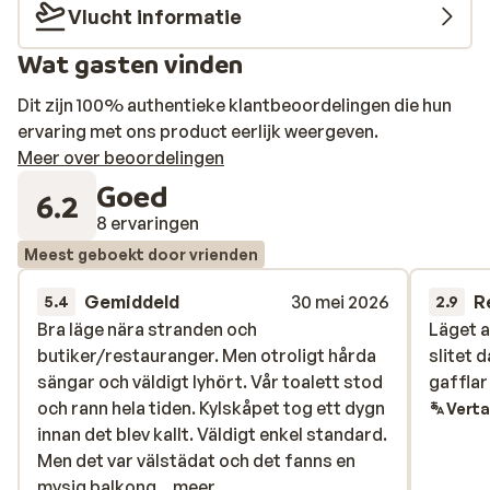
Vlucht informatie
Wat gasten vinden
Dit zijn 100% authentieke klantbeoordelingen die hun
ervaring met ons product eerlijk weergeven.
Meer over beoordelingen
Goed
6.2
8 ervaringen
Meest geboekt door vrienden
Gemiddeld
30 mei 2026
R
5.4
2.9
Bra läge nära stranden och
Bra läge nära stranden och
Läget a
Läget a
butiker/restauranger. Men otroligt hårda
butiker/restauranger. Men otroligt hårda
slitet 
slitet 
sängar och väldigt lyhört. Vår toalett stod
sängar och väldigt lyhört. Vår toalett stod
gafflar 
gafflar 
och rann hela tiden. Kylskåpet tog ett dygn
och rann hela tiden. Kylskåpet tog ett dygn
Verta
innan det blev kallt. Väldigt enkel standard.
innan det blev kallt. Väldigt enkel standard.
Men det var välstädat och det fanns en
Men det var välstädat och det fanns en
mysig balkong med morgonsol. Jag skulle
mysig balkong...
meer