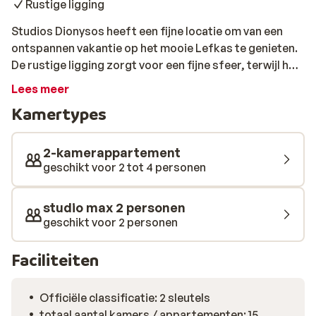
Rustige ligging
Studios Dionysos heeft een fijne locatie om van een
ontspannen vakantie op het mooie Lefkas te genieten.
De rustige ligging zorgt voor een fijne sfeer, terwijl het
strand op een steenworp afstand ligt. Zin in een
Lees meer
avondje lekker uit eten? Het gezellige centrum met
Kamertypes
verschillende restaurants is ook gemakkelijk
bereikbaar. Wil je een keer zwemmen in een zwembad?
Dat kan dat bij Appartementen Palmyra, wat op
2-kamerappartement
ongeveer 150 meter afstand ligt. Vergeet niet om naast
geschikt voor 2 tot 4 personen
het luieren ook wat van het eiland te verkennen. Er zijn
genoeg leuke plekken om te bezoeken, zoals het
studio max 2 personen
pittoreske kustplaatsje Agios Nikitas en het klooster
geschikt voor 2 personen
van Faneromeni, dat midden in de bergen ligt.
Faciliteiten
Officiële classificatie: 2 sleutels
totaal aantal kamers / appartementen: 15