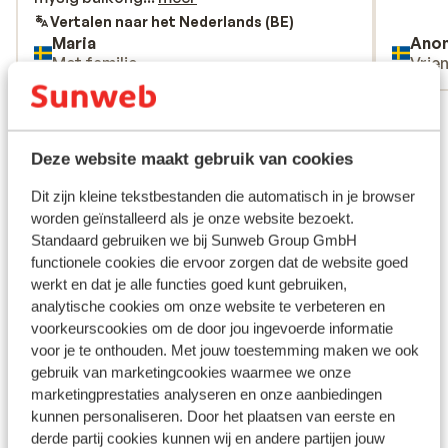
välja något annat.
Vertalen naar het Nederlands (BE)
Maria
Ano
Met familie
Vrie
Bekijk alle 8 ervaringen
Ligging
Deze website maakt gebruik van cookies
Dit zijn kleine tekstbestanden die automatisch in je browser
worden geïnstalleerd als je onze website bezoekt.
Standaard gebruiken we bij Sunweb Group GmbH
functionele cookies die ervoor zorgen dat de website goed
Bekijk op kaart
werkt en dat je alle functies goed kunt gebruiken,
analytische cookies om onze website te verbeteren en
voorkeurscookies om de door jou ingevoerde informatie
voor je te onthouden. Met jouw toestemming maken we ook
gebruik van marketingcookies waarmee we onze
In de buurt
marketingprestaties analyseren en onze aanbiedingen
Strand: 150 m
kunnen personaliseren. Door het plaatsen van eerste en
Centrum: 300 m
derde partij cookies kunnen wij en andere partijen jouw