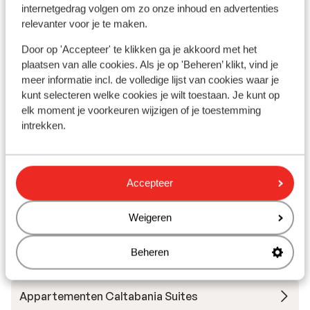
Luchthaven: 36 km
internetgedrag volgen om zo onze inhoud en advertenties
Haven: 600 m
relevanter voor je te maken.
Bushalte: 60 m
Door op 'Accepteer' te klikken ga je akkoord met het
Pinautomaat: 150 m
plaatsen van alle cookies. Als je op 'Beheren’ klikt, vind je
Winkels: 150 m
meer informatie incl. de volledige lijst van cookies waar je
(Mini)supermarkt: 100 m
kunt selecteren welke cookies je wilt toestaan. Je kunt op
Restaurant: 100 m
elk moment je voorkeuren wijzigen of je toestemming
Apotheek: 500 m
intrekken.
Rustig gelegen
Andere accommodaties in Lefkas
Accepteer
Weigeren
Appartementen Mare Vita
Beheren
Zisis Suites
Appartementen Caltabania Suites