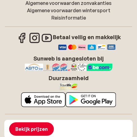
Algemene voorwaarden zonvakanties
Algemene voorwaarden wintersport
Reisinformatie
Betaal veilig en makkelijk
Sunweb is aangesloten bij
Duurzaamheid
Over Sunweb
Vacatures
Algemene voorwaarden zonvakanties
Cookies
Bekijk prijzen
Toegankelijkheidsverklaring
Disclaimer
Sitemap