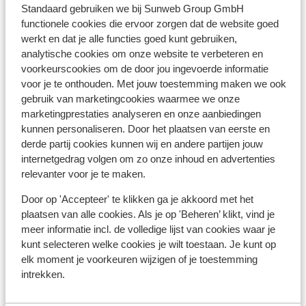
Standaard gebruiken we bij Sunweb Group GmbH
Pinautomaat: 400 m
functionele cookies die ervoor zorgen dat de website goed
Winkels: 350 m
werkt en dat je alle functies goed kunt gebruiken,
(Mini)supermarkt: 350 m
analytische cookies om onze website te verbeteren en
Restaurant: 400 m
voorkeurscookies om de door jou ingevoerde informatie
Apotheek: 400 m
voor je te onthouden. Met jouw toestemming maken we ook
Arts: 400 m
gebruik van marketingcookies waarmee we onze
Ziekenhuis: 400 m
marketingprestaties analyseren en onze aanbiedingen
kunnen personaliseren. Door het plaatsen van eerste en
Rustig gelegen
derde partij cookies kunnen wij en andere partijen jouw
internetgedrag volgen om zo onze inhoud en advertenties
Andere accommodaties in Lefkas
relevanter voor je te maken.
Door op 'Accepteer' te klikken ga je akkoord met het
Appartementen Mare Vita
plaatsen van alle cookies. Als je op 'Beheren’ klikt, vind je
meer informatie incl. de volledige lijst van cookies waar je
kunt selecteren welke cookies je wilt toestaan. Je kunt op
Zisis Suites
elk moment je voorkeuren wijzigen of je toestemming
intrekken.
Appartementen Caltabania Suites