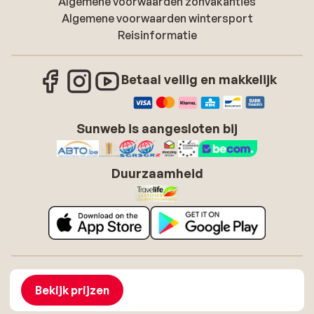
Algemene voorwaarden zonvakanties
Algemene voorwaarden wintersport
Reisinformatie
Betaal veilig en makkelijk
Sunweb is aangesloten bij
Duurzaamheid
Over Sunweb
Vacatures
Algemene voorwaarden zonvakanties
Cookies
Bekijk prijzen
Toegankelijkheidsverklaring
Disclaimer
Sitemap