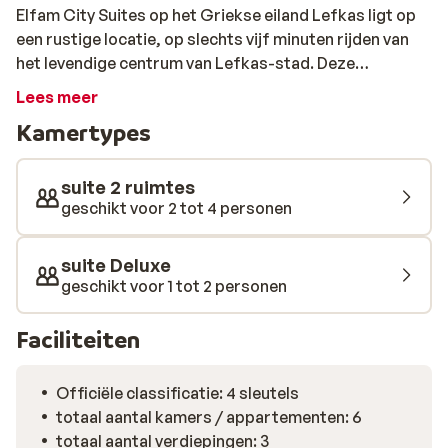
Elfam City Suites op het Griekse eiland Lefkas ligt op
een rustige locatie, op slechts vijf minuten rijden van
het levendige centrum van Lefkas-stad. Deze
kleinschalige accommodatie combineert comfort met
Lees meer
gemak en biedt een ontspannen verblijf met een
Kamertypes
privéparkeerplaats en moderne kamers met balkon of
terras. De suites zijn smaakvol ingericht met warme
tinten, moderne meubels en natuurlijke materialen.
suite 2 ruimtes
Dankzij de cocomat matrassen slaap je hier heerlijk
geschikt voor 2 tot 4 personen
zacht en ondersteunend. De kamers voelen ruim en licht
aan, met veel aandacht voor comfort en rust. Een extra
suite Deluxe
pluspunt is de eigen parkeerplaats: ideaal als je met een
geschikt voor 1 tot 2 personen
huurauto de rest van het eiland wilt verkennen. Geniet
overdag van de stranden in de buurt of maak een
Faciliteiten
uitstapje naar schilderachtige dorpjes in de omgeving.
’s Avonds ben je zo in het centrum voor een gezellige
Officiële classificatie: 4 sleutels
avond op een terras.
totaal aantal kamers / appartementen: 6
totaal aantal verdiepingen: 3