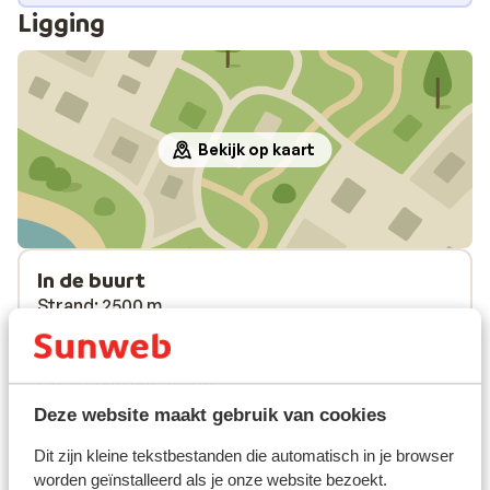
Ligging
Bekijk op kaart
In de buurt
Strand: 2500 m
Aan de rand van het centrum
Centrum: 500 m
Oude centrum: 700 m
Barstreet: 500 m
Deze website maakt gebruik van cookies
Luchthaven: 22 km
Dit zijn kleine tekstbestanden die automatisch in je browser
Haven: 600 m
worden geïnstalleerd als je onze website bezoekt.
Bushalte: 300 m