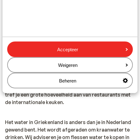
Wanneer je een ambulance nodig hebt, dan dien je 166 te
bellen. Let op, deze alarmnummers mag je alleen
gebruiken bij noodgevallen.
Eten & drinken:
Houd je van lekker eten? In Griekenland ben je aan het
Accepteer
juiste adres. De Griekse keuken is divers. In de Griekse
restaurants vind je zowel vlees- als visgerechten, maar
Weigeren
ook smaakvolle vegetarische gerechten. Denk maar
aan Gyros, Mousaka, Calamaris en Tzatziki. Trek in wat
Beheren
anders? Ook dit is mogelijk. In de toeristische plaatsen
tref je een grote hoeveelheid aan van restaurants met
de internationale keuken.
Het water in Griekenland is anders dan je in Nederland
gewend bent. Het wordt afgeraden om kraanwater te
drinken. Wij adviseren je om flessen water te kopen in