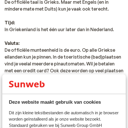
De officiële taal is Grieks. Maar met Engels (en in
mindere mate met Duits) kun je vaak ook terecht.
Tijd:
In Griekenland is het één uur later dan in Nederland.
Valuta:
De officiële munteenheid is de euro. Op alle Griekse
eilanden kun je pinnen. In de toeristische (bad)plaatsen
vind je veelal meerdere pinautomaten. Wil je betalen
met een credit card? Ook deze worden op veel plaatsen
geaccepteerd.
Voltage:
Het voltage is net als in Nederland 220 volt. Je hebt
Deze website maakt gebruik van cookies
geen verloopstekker nodig.
Dit zijn kleine tekstbestanden die automatisch in je browser
Reisdocumenten:
worden geïnstalleerd als je onze website bezoekt.
Je dient in het bezit te zijn van een geldig paspoort of
Standaard gebruiken we bij Sunweb Group GmbH