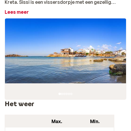
Kreta. Sissi is een vissersdorpje met een gezellig
centrum vol leuke winkels, marktjes en tavernes waar je
Lees meer
geniet van de lekkere Griekse keuken met verse
visgerechten. Vanaf de vele terrassen in Sissi heb je een
mooi uitzicht op het pittoreske haventje en de
vissersboten. Sta een keer extra vroeg op om mee te
maken hoe de vissers hun vangst selecteren voordat ze
deze naar de markt brengen. Aan de zuidkant van Sissi
ligt het authentieke deel, Pano Sissi, omgeven door
prachtige velden met olijfbomen. Sissi heeft een aantal
strandjes, dus genoeg plek om je strandhanddoek uit
te rollen en van de zon te genieten. Wanneer ga jij op
vakantie naar Sissi op Kreta?
In Sissi, Griekenland, geniet je van veelzijdig Kreta
Het weer
Schitterende stranden, culturele en historische
hoogtepunten en spectaculaire natuur bewonderen?
Max.
Min.
Hartelijk ontvangen worden door de gastvrije Griekse
bevolking van de vele pittoreske badplaatsjes of