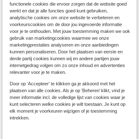
functionele cookies die ervoor zorgen dat de website goed
een geldige identiteitskaart.
werkt en dat je alle functies goed kunt gebruiken,
Heb je niet de Nederlandse nationaliteit, dan is het
analytische cookies om onze website te verbeteren en
belangrijk om na te vragen of er andere regels van
voorkeurscookies om de door jou ingevoerde informatie
toepassing zijn. Dit vraag je na bij de ambassade van
voor je te onthouden. Met jouw toestemming maken we ook
het land waar je heen wilt en de landen waar je doorheen
gebruik van marketingcookies waarmee we onze
reist.
marketingprestaties analyseren en onze aanbiedingen
kunnen personaliseren. Door het plaatsen van eerste en
Het reizen met de juiste documenten is jouw eigen
derde partij cookies kunnen wij en andere partijen jouw
verantwoordelijkheid. Sunweb kan hiervoor niet
internetgedrag volgen om zo onze inhoud en advertenties
aansprakelijk worden gesteld.
relevanter voor je te maken.
Door op 'Accepteer' te klikken ga je akkoord met het
Vaccinatie:
plaatsen van alle cookies. Als je op 'Beheren’ klikt, vind je
Voor actuele informatie betreffende vaccinaties en
meer informatie incl. de volledige lijst van cookies waar je
andere gegevens over gezondheid en reizen vind je op
kunt selecteren welke cookies je wilt toestaan. Je kunt op
elk moment je voorkeuren wijzigen of je toestemming
de site van LCR: https://www.lcr.nl/.
intrekken.
Alarmnummer:
Het alarmnummer in Griekenland voor de politie is 100.