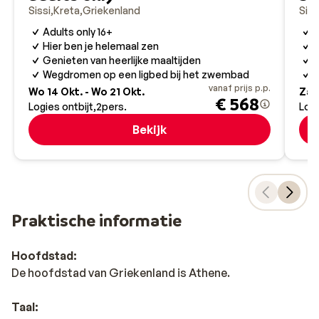
Sissi
Kreta
Griekenland
Siss
Adults only 16+
G
Hier ben je helemaal zen
M
Genieten van heerlijke maaltijden
S
Wegdromen op een ligbed bij het zwembad
D
vanaf prijs p.p.
Wo 14 Okt. - Wo 21 Okt.
Za 2
€ 568
Logies ontbijt
2
pers.
Logi
Bekijk
Praktische informatie
Hoofdstad:
De hoofdstad van Griekenland is Athene.
Taal: